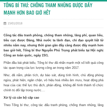
TỔNG BÍ THƯ: CHỐNG THAM NHŨNG ĐƯỢC ĐẨY
MẠNH HƠN BAO GIỜ HẾT
15/01/2018
Công tác đấu tranh phòng, chống tham nhũng, lãng phí, quan liêu,
tiêu cực được Đảng, Nhà nước ta lãnh đạo, chỉ đạo quyết liệt từ
nhiều năm nay, nhưng thời gian gần đây càng được đẩy mạnh hơn
bao giờ hết, Tổng bí thư Nguyễn Phú Trọng phát biểu tại Hội nghị
Công an toàn quốc, ngày 15/1.
Phần đầu bài phát biểu, Tổng bí thư đã nhấn mạnh một số kết quả công
tác quan trọng của lực lượng công an trong năm 2017.
Như, đã nắm, phân tích, dự báo sát, đúng tình hình, chủ động phòng
ngừa, phát hiện, ngăn chặn, vô hiệu hoá nhiều âm mưu, hoạt động phá
hoại của các thế lực thù địch, phản động, không để hình thành tổ chức
chính trị đối lập trong nước....
Xử lý cả cán bộ cấp cao
Theo Tổng bí thư, công tác đấu tranh phòng, chống tham nhũng, lãng