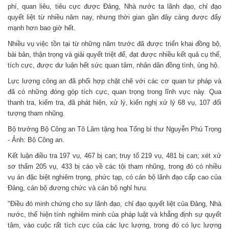
phí, quan liêu, tiêu cực được Đảng, Nhà nước ta lãnh đạo, chỉ đạo
quyết liệt từ nhiều năm nay, nhưng thời gian gần đây càng được đẩy
mạnh hơn bao giờ hết.
Nhiều vụ việc tồn tại từ những năm trước đã được triển khai đồng bộ,
bài bản, thận trọng và giải quyết triệt để, đạt được nhiều kết quả cụ thể,
tích cực, được dư luận hết sức quan tâm, nhân dân đồng tình, ủng hộ.
Lực lượng công an đã phối hợp chặt chẽ với các cơ quan tư pháp và
đã có những đóng góp tích cực, quan trọng trong lĩnh vực này. Qua
thanh tra, kiểm tra, đã phát hiện, xử lý, kiến nghị xử lý 68 vụ, 107 đối
tượng tham nhũng.
Bộ trưởng Bộ Công an Tô Lâm tặng hoa Tổng bí thư Nguyễn Phú Trọng
- Ảnh: Bộ Công an.
Kết luận điều tra 197 vụ, 467 bị can; truy tố 219 vụ, 481 bị can; xét xử
sơ thẩm 205 vụ, 433 bị cáo về các tội tham nhũng, trong đó có nhiều
vụ án đặc biệt nghiêm trọng, phức tạp, có cán bộ lãnh đạo cấp cao của
Đảng, cán bộ đương chức và cán bộ nghỉ hưu.
"Điều đó minh chứng cho sự lãnh đạo, chỉ đạo quyết liệt của Đảng, Nhà
nước, thể hiện tính nghiêm minh của pháp luật và khẳng định sự quyết
tâm, vào cuộc rất tích cực của các lực lượng, trong đó có lực lượng