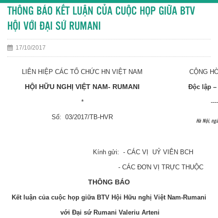
THÔNG BÁO KẾT LUẬN CỦA CUỘC HỌP GIỮA BTV
HỘI VỚI ĐẠI SỨ RUMANI
17/10/2017
LIÊN HIỆP CÁC TỔ CHỨC HN VIỆT NAM
CỘNG HÒ
HỘI HỮU NGHỊ VIỆT NAM- RUMANI
Độc lập –
*
---
Số: 03/2017/TB-HVR
Hà Nội, ng
Kính gửi: - CÁC VỊ UỶ VIÊN BCH
- CÁC ĐƠN VỊ TRỰC THUỘC
THÔNG BÁO
Kết luận của cuộc họp giữa BTV Hội Hữu nghị Việt Nam-Rumani
với Đại sứ Rumani Valeriu Arteni