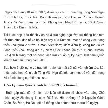
---------------------------------------------
Ngày 16 tháng 10 năm 2017, dưới sự chủ trì của ông Tống Văn Nga-
Chủ tịch Hội, Cuộc họp Ban Thường vụ với Đại sứ Rumani Valeriu
Arteni đã được tiến hành tại Phòng họp Nhà Hữu nghị, 105A Quán
Thánh, Ba Đình, Hà Nội.
Tại cuộc họp, các thành viên đã được nghe ngài Đại sứ thông báo tóm
tắt tình hình kinh tế-xã hội hiện nay của Rumani, một số công việc đang
triển khai giữa 2 nước Rumani-Việt Nam; kiểm điểm lại công tác đã và
đang triển khai trong dịp Kỷ niệm Quốc khánh lần thứ 99 của Rumani
và định hướng một số công việc lớn chuẩn bị kỷ niệm 100 năm Quốc
khánh Rumani trong năm 2018.
Sau hơn 2 giờ nghe và trao đổi, thảo luận rất sôi nổi và nghiêm túc, kết
thúc cuộc họp, Chủ tịch Tống Văn Nga đã kết luận một số vấn đề, trong
đó có nội dung cụ thể như sau:
1.
Về kỷ niệm Quốc khánh lần thứ 99 của Rumani:
- Buổi gặp mặt để kỷ niệm dự kiến sẽ được tổ chức vào sáng Chủ
nhật, ngày 26 tháng 11 năm 2017 tại Hội trường số 9 Nguyễn Cảnh
Chân, Ba Đình, Hà Nội (sẽ có thông báo chính thức trước 10 ngày).