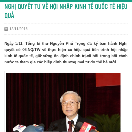
NGHỊ QUYẾT TƯ VỀ HỘI NHẬP KINH TẾ QUỐC TẾ HIỆU
QUẢ
13/11/2016
Ngày 5/11, Tổng bí thư Nguyễn Phú Trọng đã ký ban hành Nghị
quyết số 06-NQ/TW về thực hiện có hiệu quả tiến trình hội nhập
kinh tế quốc tế, giữ vững ổn định chính trị-xã hội trong bối cảnh
nước ta tham gia các hiệp định thương mại tự do thế hệ mới.