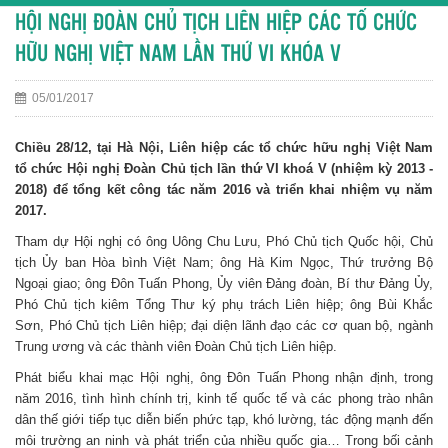
HỘI NGHỊ ĐOÀN CHỦ TỊCH LIÊN HIỆP CÁC TỔ CHỨC
HỮU NGHỊ VIỆT NAM LẦN THỨ VI KHÓA V
05/01/2017
Chiều 28/12, tại Hà Nội, Liên hiệp các tổ chức hữu nghị Việt Nam
tổ chức Hội nghị Đoàn Chủ tịch lần thứ VI khoá V (nhiệm kỳ 2013 -
2018) để tổng kết công tác năm 2016 và triển khai nhiệm vụ năm
2017.
Tham dự Hội nghị có ông Uông Chu Lưu, Phó Chủ tịch Quốc hội, Chủ
tịch Ủy ban Hòa bình Việt Nam; ông Hà Kim Ngọc, Thứ trưởng Bộ
Ngoại giao; ông Đôn Tuấn Phong, Ủy viên Đảng đoàn, Bí thư Đảng Ủy,
Phó Chủ tịch kiêm Tổng Thư ký phụ trách Liên hiệp; ông Bùi Khắc
Sơn, Phó Chủ tịch Liên hiệp; đại diện lãnh đạo các cơ quan bộ, ngành
Trung ương và các thành viên Đoàn Chủ tịch Liên hiệp.
Phát biểu khai mạc Hội nghị, ông Đôn Tuấn Phong nhận định, trong
năm 2016, tình hình chính trị, kinh tế quốc tế và các phong trào nhân
dân thế giới tiếp tục diễn biến phức tạp, khó lường, tác động mạnh đến
môi trường an ninh và phát triển của nhiều quốc gia… Trong bối cảnh