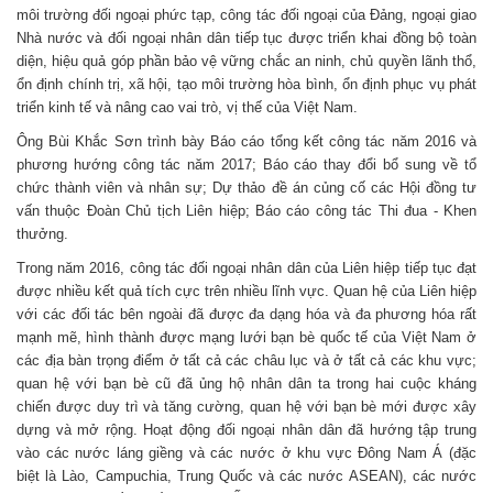
môi trường đối ngoại phức tạp, công tác đối ngoại của Đảng, ngoại giao
Nhà nước và đối ngoại nhân dân tiếp tục được triển khai đồng bộ toàn
diện, hiệu quả góp phần bảo vệ vững chắc an ninh, chủ quyền lãnh thổ,
ổn định chính trị, xã hội, tạo môi trường hòa bình, ổn định phục vụ phát
triển kinh tế và nâng cao vai trò, vị thế của Việt Nam.
Ông Bùi Khắc Sơn trình bày Báo cáo tổng kết công tác năm 2016 và
phương hướng công tác năm 2017; Báo cáo thay đổi bổ sung về tổ
chức thành viên và nhân sự; Dự thảo đề án củng cố các Hội đồng tư
vấn thuộc Đoàn Chủ tịch Liên hiệp; Báo cáo công tác Thi đua - Khen
thưởng.
Trong năm 2016, công tác đối ngoại nhân dân của Liên hiệp tiếp tục đạt
được nhiều kết quả tích cực trên nhiều lĩnh vực. Quan hệ của Liên hiệp
với các đối tác bên ngoài đã được đa dạng hóa và đa phương hóa rất
mạnh mẽ, hình thành được mạng lưới bạn bè quốc tế của Việt Nam ở
các địa bàn trọng điểm ở tất cả các châu lục và ở tất cả các khu vực;
quan hệ với bạn bè cũ đã ủng hộ nhân dân ta trong hai cuộc kháng
chiến được duy trì và tăng cường, quan hệ với bạn bè mới được xây
dựng và mở rộng. Hoạt động đối ngoại nhân dân đã hướng tập trung
vào các nước láng giềng và các nước ở khu vực Đông Nam Á (đặc
biệt là Lào, Campuchia, Trung Quốc và các nước ASEAN), các nước