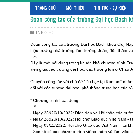
TRANG CHỦ
GIỚI THIỆU
TIN TỨC - SỰ KIỆN
Đoàn công tác của trường Đại học Bách k
14/10/2022
Đoàn công tác của trường Đại học Bách khoa Cluj-Napo
hiệu trưởng nhà trường làm trưởng đoàn, đến thăm và 
_-*-_
Đây là một nội dung trong khuôn khổ chương trình Era
viên giữa các trường đại học, các trường lớn ở Châu Âu
Chuyến công tác với chủ đề "Du học tại Rumani" nhằm q
đổi với các trường đại học, phổ thông trung học của V
_____________________
* Chương trình hoạt động:
_-*-_
- Ngày 25&26/10/2022: Diễn đàn và Hội thảo các trườn
- Ngày 28&29/10/2022: Hội chợ Giáo dục Việt Nam - t
- Ngày 03/11/2022: Hội chợ Giáo dục Việt Nam - tại kh
- Xen kẽ có các chương trình viếng thăm và làm việc t