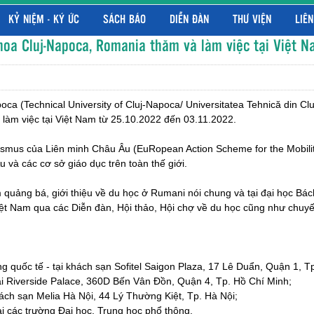
KỶ NIỆM - KÝ ỨC
SÁCH BÁO
DIỄN ĐÀN
THƯ VIỆN
LIÊN
hoa Cluj-Napoca, Romania thăm và làm việc tại Việt 
ca (Technical University of Cluj-Napoca/ Universitatea Tehnică din C
làm việc tại Việt Nam từ 25.10.2022 đến 03.11.2022.
smus của Liên minh Châu Âu (EuRopean Action Scheme for the Mobility o
 và các cơ sở giáo dục trên toàn thế giới.
uảng bá, giới thiệu về du học ở Rumani nói chung và tại đại học Bách 
iệt Nam qua các Diễn đàn, Hội thảo, Hội chợ về du học cũng như chuyế
g quốc tế - tại khách sạn Sofitel Saigon Plaza, 17 Lê Duẩn, Quận 1, T
ại Riverside Palace, 360D Bến Vân Đồn, Quận 4, Tp. Hồ Chí Minh;
ách sạn Melia Hà Nội, 44 Lý Thường Kiệt, Tp. Hà Nội;
ại các trường Đại học, Trung học phổ thông.