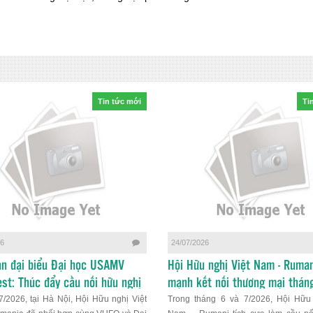
Tin tức mới
Ti
26
24/07/2026
n đại biểu Đại học USAMV
Hội Hữu nghị Việt Nam - Ruman
st: Thúc đẩy cầu nối hữu nghị
mạnh kết nối thương mại tháng
/2026, tại Hà Nội, Hội Hữu nghị Việt
Trong tháng 6 và 7/2026, Hội Hữu 
 dục đào tạo Việt Nam -
7/2026. Asociația de Prieteni