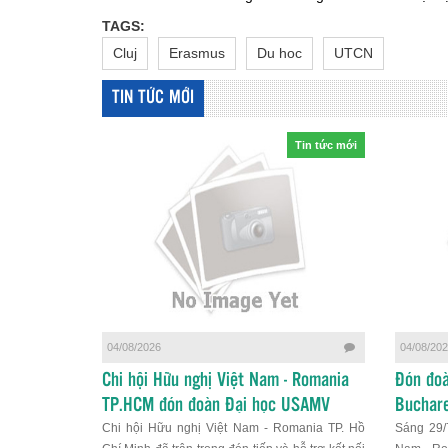
TAGS:
Cluj
Erasmus
Du hoc
UTCN
TIN TỨC MỚI
Tin tức mới
04/08/2026
04/08/20
Chi hội Hữu nghị Việt Nam - Romania
Đón đoà
TP.HCM đón đoàn Đại học USAMV
Buchare
Chi hội Hữu nghị Việt Nam - Romania TP. Hồ
Sáng 29/7
Bucharest: Thắt chặt tình hữu nghị và
và giáo