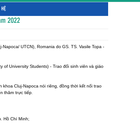
 HỆ
Nam 2022
luj-Napoca/ UTCN), Romania do GS. TS. Vasile Topa -
f University Students) - Trao đổi sinh viên và giáo
khoa Cluj-Napoca nói riêng, đồng thời kết nối trao
n thăm trực tiếp.
p. Hồ Chí Minh;