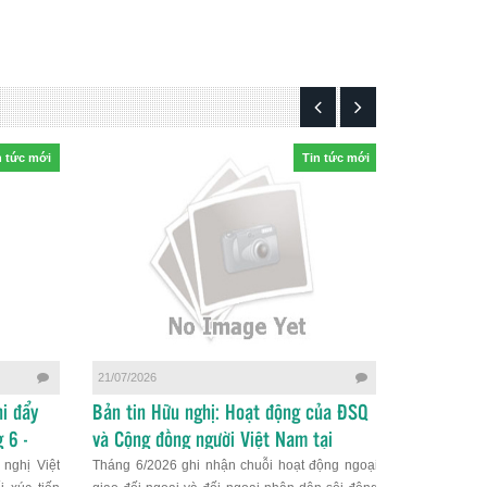
n tức mới
Tin tức mới
21/07/2026
03/06/2026
i đẩy
Bản tin Hữu nghị: Hoạt động của ĐSQ
Bản tin h
 6 -
và Cộng đồng người Việt Nam tại
sứ quán V
nghị Việt
Tháng 6/2026 ghi nhận chuỗi hoạt động ngoại
Tháng 5/20
Rumani tháng 6/2026: Đẩy mạnh hợp
chặt tình 
e