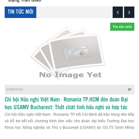
Đặng Trần Giao
TIN TỨC MỚI
Tin tức mới
04/08/2026
Chi hội Hữu nghị Việt Nam - Romania TP.HCM đón đoàn Đại
học USAMV Bucharest: Thắt chặt tình hữu nghị và hợp tác
Chi hội Hữu nghị Việt Nam - Romania TP. Hồ Chí Minh đã trân trọng đón tiếp
giáo dục
và hỗ trợ kết nối chương trình làm việc cho đoàn đại biểu Trường Đại học
Khoa học Nông nghiệp và Thú y București (USAMV) do GS.TS Sorin Mihai
Cîmpeanu dẫn đầu. Buổi gặp gỡ và giao