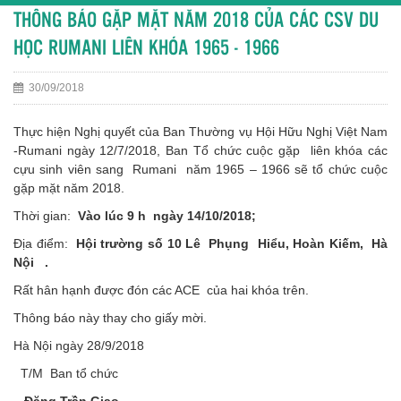
THÔNG BÁO GẶP MẶT NĂM 2018 CỦA CÁC CSV DU
HỌC RUMANI LIÊN KHÓA 1965 - 1966
30/09/2018
Thực hiện Nghị quyết của Ban Thường vụ Hội Hữu Nghị Việt Nam
-Rumani ngày 12/7/2018, Ban Tổ chức cuộc gặp liên khóa các
cựu sinh viên sang Rumani năm 1965 – 1966 sẽ tổ chức cuộc
gặp mặt năm 2018.
Thời gian:
Vào lúc 9 h ngày 14/10/2018;
Địa điểm:
Hội trường số 10 Lê Phụng Hiểu, Hoàn Kiếm, Hà
Nội .
Rất hân hạnh được đón các ACE của hai khóa trên.
Thông báo này thay cho giấy mời.
Hà Nội ngày 28/9/2018
T/M Ban tổ chức