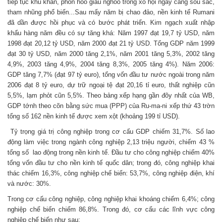
tiếp tục khú khăn, phõn hoỏ giàu nghốo trong xó hội ngày càng sõu sắc,
tham nhũng phổ biến...Sau mấy năm bị chao đảo, nền kinh tế Rumani
đã dần được hồi phục và có bước phát triển. Kim ngạch xuất nhập
khẩu hàng năm đều có sự tăng khá: Năm 1997 đạt 19,7 tỷ USD, năm
1998 đạt 20,12 tỷ USD, năm 2000 đạt 21 tỷ USD. Tổng GDP năm 1999
đạt 30 tỷ USD, năm 2000 tăng 2,1%, năm 2001 tăng 5,3%, 2002 tăng
4,9%, 2003 tăng 4,9%, 2004 tăng 8,3%, 2005 tăng 4%). Năm 2006:
GDP tăng 7,7% (đạt 97 tỷ euro), tổng vốn đầu tư nước ngoài trong năm
2006 đạt 8 tỷ euro, dự trữ ngoại tệ đạt 20,16 tỉ euro, thất nghiệp cũn
5,5%, lạm phỏt cũn 5,5%. Theo bảng xếp hạng gần đõy nhất của WB,
GDP tớnh theo cõn bằng sức mua (PPP) của Ru-ma-ni xếp thứ 43 trờn
tổng số 162 nền kinh tế được xem xột (khoảng 199 tỉ USD).
Tỷ trọng giá trị công nghiệp trong cơ cấu GDP chiếm 31,7%. Số lao
động làm việc trong ngành công nghiệp 2,13 triệu người, chiếm 43 %
tổng số lao động trong nền kinh tế. Đầu tư cho công nghiệp chiếm 40%
tổng vốn đầu tư cho nền kinh tế quốc dân; trong đó, công nghiệp khai
thác chiếm 16,3%, công nghiệp chế biến: 53,7%, công nghiệp điện, khí
và nước: 30%.
Trong cơ cấu công nghiệp, công nghiệp khai khoáng chiếm 6,4%; công
nghiệp chế biến chiếm 86,8%. Trong đó, cơ cấu các lĩnh vực công
nghiệp chế biến như sau: