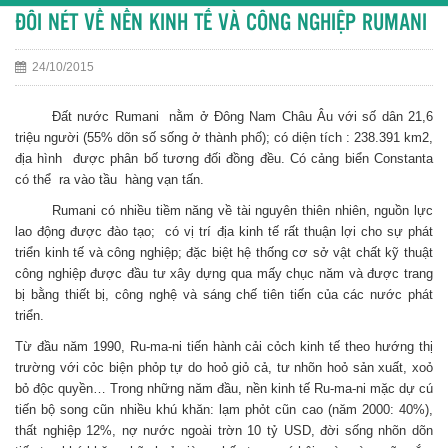
ĐÔI NÉT VỀ NỀN KINH TẾ VÀ CÔNG NGHIỆP RUMANI
24/10/2015
Đất nước Rumani nằm ở Đông Nam Châu Âu với số dân 21,6
triệu người (55% dõn số sống ở thành phố); có diện tích : 238.391 km2,
địa hình được phân bố tương đối đồng đều. Có cảng biển Constanta
có thể ra vào tầu hàng vạn tấn.
Rumani có nhiều tiềm năng về tài nguyên thiên nhiên, nguồn lực
lao động được đào tạo; có vị trí địa kinh tế rất thuận lợi cho sự phát
triển kinh tế và công nghiệp; đặc biệt hệ thống cơ sở vật chất kỹ thuật
công nghiệp được đầu tư xây dựng qua mấy chục năm và được trang
bị bằng thiết bị, công nghệ và sáng chế tiên tiến của các nước phát
triển.
Từ đầu năm 1990, Ru-ma-ni tiến hành cải cỏch kinh tế theo hướng thị
trường với cỏc biện phỏp tự do hoỏ giỏ cả, tư nhõn hoỏ sản xuất, xoỏ
bỏ độc quyền… Trong những năm đầu, nền kinh tế Ru-ma-ni mặc dự cú
tiến bộ song cũn nhiều khú khăn: lạm phỏt cũn cao (năm 2000: 40%),
thất nghiệp 12%, nợ nước ngoài trờn 10 tỷ USD, đời sống nhõn dõn