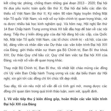
kết công tác phòng, chống tham nhũng giai đoạn 2013 - 2020; Đại hội
thi đua yêu nước toàn quốc lần thứ X; Đại hội đại biểu các dân tộc
thiểu số Việt Nam lần thứ II; Kỷ niệm 90 năm Ngày truyền thống Mặt
trận Tổ quốc Việt Nam; và một số sự kiện chính trị quan trọng khác, rút
ra được nhiều bài học kinh nghiệm quý. Và hôm nay, Hội nghị lần thứ
14 Ban Chấp hành Trung ương khoá XII bắt đầu họp để bàn về các nội
dung: Tiếp thu ý kiến đóng góp của đại hội đảng bộ các cấp, của Quốc
hội, Mặt trận Tổ quốc Việt Nam, các tổ chức chính trị - xã hội, của cán
bộ, đảng viên và nhân dân vào Dự thảo các văn kiện trình Đại hội XIII
của Đảng; giới thiệu nhân sự tham gia Bộ Chính trị, Ban Bí thư khoá
XIII; Dự thảo Quy chế bầu cử; Quy chế làm việc tại Đại hội XIII của
Đảng; và một số vấn đề quan trọng khác.
Thay mặt Bộ Chính trị, Ban Bí thư, tôi nhiệt liệt chào mừng các đồng
chí Uỷ viên Ban Chấp hành Trung ương và các đại biểu tham dự Hội
nghị; xin gửi tới các đồng chí lời chúc tốt đẹp nhất.
Sau đây, tôi xin nêu một số vấn đề có tính gợi mở, mong được các
đồng chí quan tâm trong quá trình thảo luận, xem xét, quyết định.
1. Về việc tiếp thu ý kiến đóng góp, hoàn thiện các văn kiện trình
Đại hội XIII của Đảng