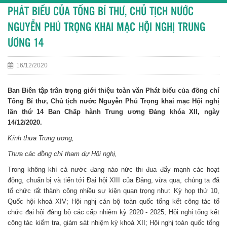
PHÁT BIỂU CỦA TỔNG BÍ THƯ, CHỦ TỊCH NƯỚC
NGUYỄN PHÚ TRỌNG KHAI MẠC HỘI NGHỊ TRUNG
ƯƠNG 14
16/12/2020
Ban Biên tập trân trọng giới thiệu toàn văn Phát biểu của đồng chí
Tổng Bí thư, Chủ tịch nước Nguyễn Phú Trọng khai mạc Hội nghị
lần thứ 14 Ban Chấp hành Trung ương Đảng khóa XII, ngày
14/12/2020.
Kính thưa Trung ương,
Thưa các đồng chí tham dự Hội nghị,
Trong không khí cả nước đang náo nức thi đua đẩy mạnh các hoạt
động, chuẩn bị và tiến tới Đại hội XIII của Đảng, vừa qua, chúng ta đã
tổ chức rất thành công nhiều sự kiện quan trọng như: Kỳ họp thứ 10,
Quốc hội khoá XIV; Hội nghị cán bộ toàn quốc tổng kết công tác tổ
chức đại hội đảng bộ các cấp nhiệm kỳ 2020 - 2025; Hội nghị tổng kết
công tác kiểm tra, giám sát nhiệm kỳ khoá XII; Hội nghị toàn quốc tổng