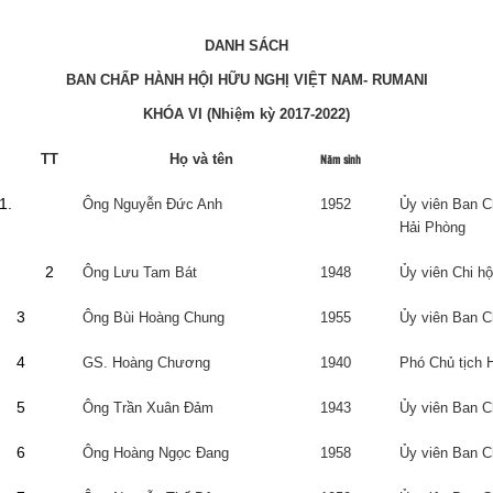
DANH SÁCH
BAN CHẤP HÀNH HỘI HỮU NGHỊ VIỆT NAM- RUMANI
KHÓA VI (Nhiệm kỳ 2017-2022)
TT
Họ và tên
Năm sinh
Ông Nguyễn Đức Anh
1952
Ủy viên Ban C
Hải Phòng
2
Ông Lưu Tam Bát
1948
Ủy viên Chi h
3
Ông Bùi Hoàng Chung
1955
Ủy viên Ban C
4
GS. Hoàng Chương
1940
Phó Chủ tịch 
5
Ông Trần Xuân Đảm
1943
Ủy viên Ban C
6
Ông Hoàng Ngọc Đang
1958
Ủy viên Ban C