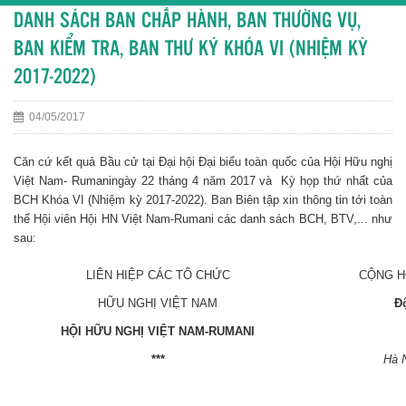
DANH SÁCH BAN CHẤP HÀNH, BAN THƯỜNG VỤ,
BAN KIỂM TRA, BAN THƯ KÝ KHÓA VI (NHIỆM KỲ
2017-2022)
04/05/2017
Căn cứ kết quả Bầu cử tại Đại hội Đại biểu toàn quốc của Hội Hữu nghị
Việt Nam- Rumaningày 22 tháng 4 năm 2017 và Kỳ họp thứ nhất của
BCH Khóa VI (Nhiệm kỳ 2017-2022). Ban Biên tập xin thông tin tới toàn
thể Hội viên Hội HN Việt Nam-Rumani các danh sách BCH, BTV,... như
sau:
LIÊN HIỆP CÁC TỔ CHỨC
CỘNG H
HỮU NGHỊ VIỆT NAM
Đ
HỘI HỮU NGHỊ VIỆT NAM-RUMANI
***
Hà 