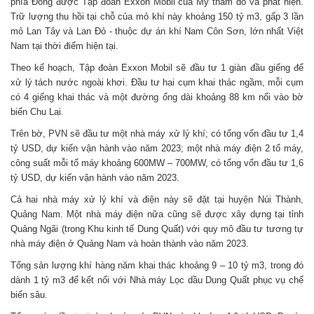
phía Đông được Tập đoàn Exxon Mobil của Mỹ thăm dò và phát hiện.
Trữ lượng thu hồi tại chỗ của mỏ khí này khoảng 150 tỷ m3, gấp 3 lần
mỏ Lan Tây và Lan Đỏ - thuộc dự án khí Nam Côn Sơn, lớn nhất Việt
Nam tại thời điểm hiện tại.
Theo kế hoạch, Tập đoàn Exxon Mobil sẽ đầu tư 1 giàn đầu giếng để
xử lý tách nước ngoài khơi. Đầu tư hai cụm khai thác ngầm, mỗi cụm
có 4 giếng khai thác và một đường ống dài khoảng 88 km nối vào bờ
biển Chu Lai.
Trên bờ, PVN sẽ đầu tư một nhà máy xử lý khí; có tổng vốn đầu tư 1,4
tỷ USD, dự kiến vận hành vào năm 2023; một nhà máy điện 2 tổ máy,
công suất mỗi tổ máy khoảng 600MW – 700MW, có tổng vốn đầu tư 1,6
tỷ USD, dự kiến vận hành vào năm 2023.
Cả hai nhà máy xử lý khí và điện này sẽ đặt tại huyện Núi Thành,
Quảng Nam. Một nhà máy điện nữa cũng sẽ được xây dựng tại tỉnh
Quảng Ngãi (trong Khu kinh tế Dung Quất) với quy mô đầu tư tương tự
nhà máy điện ở Quảng Nam và hoàn thành vào năm 2023.
Tổng sản lượng khí hàng năm khai thác khoảng 9 – 10 tỷ m3, trong đó
dành 1 tỷ m3 để kết nối với Nhà máy Lọc dầu Dung Quất phục vụ chế
biến sâu.