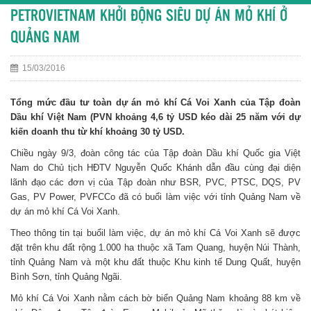
PETROVIETNAM KHỞI ĐỘNG SIÊU DỰ ÁN MỎ KHÍ Ở
QUẢNG NAM
15/03/2016
Tổng mức đầu tư toàn dự án mỏ khí Cá Voi Xanh của Tập đoàn
Dầu khí Việt Nam (PVN khoảng 4,6 tỷ USD kéo dài 25 năm với dự
kiến doanh thu từ khí khoảng 30 tỷ USD.
Chiều ngày 9/3, đoàn công tác của Tập đoàn Dầu khí Quốc gia Việt
Nam do Chủ tịch HĐTV Nguyễn Quốc Khánh dẫn đầu cùng đại diện
lãnh đạo các đơn vị của Tập đoàn như BSR, PVC, PTSC, DQS, PV
Gas, PV Power, PVFCCo đã có buổi làm việc với tỉnh Quảng Nam về
dự án mỏ khí Cá Voi Xanh.
Theo thông tin tại buổil làm việc, dự án mỏ khí Cá Voi Xanh sẽ được
đặt trên khu đất rộng 1.000 ha thuộc xã Tam Quang, huyện Núi Thành,
tỉnh Quảng Nam và một khu đất thuộc Khu kinh tế Dung Quất, huyện
Bình Sơn, tỉnh Quảng Ngãi.
Mỏ khí Cá Voi Xanh nằm cách bờ biển Quảng Nam khoảng 88 km về