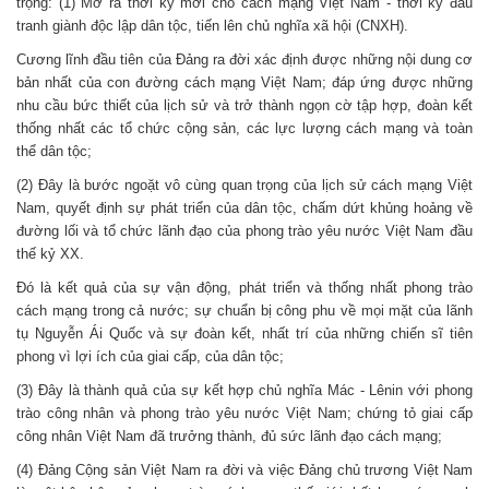
trọng: (1) Mở ra thời kỳ mới cho cách mạng Việt Nam - thời kỳ đấu
tranh giành độc lập dân tộc, tiến lên chủ nghĩa xã hội (CNXH).
Cương lĩnh đầu tiên của Đảng ra đời xác định được những nội dung cơ
bản nhất của con đường cách mạng Việt Nam; đáp ứng được những
nhu cầu bức thiết của lịch sử và trở thành ngọn cờ tập hợp, đoàn kết
thống nhất các tổ chức cộng sản, các lực lượng cách mạng và toàn
thể dân tộc;
(2) Đây là bước ngoặt vô cùng quan trọng của lịch sử cách mạng Việt
Nam, quyết định sự phát triển của dân tộc, chấm dứt khủng hoảng về
đường lối và tổ chức lãnh đạo của phong trào yêu nước Việt Nam đầu
thế kỷ XX.
Đó là kết quả của sự vận động, phát triển và thống nhất phong trào
cách mạng trong cả nước; sự chuẩn bị công phu về mọi mặt của lãnh
tụ Nguyễn Ái Quốc và sự đoàn kết, nhất trí của những chiến sĩ tiên
phong vì lợi ích của giai cấp, của dân tộc;
(3) Đây là thành quả của sự kết hợp chủ nghĩa Mác - Lênin với phong
trào công nhân và phong trào yêu nước Việt Nam; chứng tỏ giai cấp
công nhân Việt Nam đã trưởng thành, đủ sức lãnh đạo cách mạng;
(4) Đảng Cộng sản Việt Nam ra đời và việc Đảng chủ trương Việt Nam