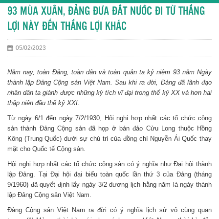
93 MÙA XUÂN, ĐẢNG ĐƯA ĐẤT NƯỚC ĐI TỪ THẮNG
LỢI NÀY ĐẾN THẮNG LỢI KHÁC
05/02/2023
Năm nay, toàn Đảng, toàn dân và toàn quân ta kỷ niệm 93 năm Ngày
thành lập Đảng Cộng sản Việt Nam. Sau khi ra đời, Đảng đã lãnh đạo
nhân dân ta giành được những kỳ tích vĩ đại trong thế kỷ XX và hơn hai
thập niên đầu thế kỷ XXI.
Từ ngày 6/1 đến ngày 7/2/1930, Hội nghị hợp nhất các tổ chức cộng
sản thành Đảng Cộng sản đã họp ở bán đảo Cửu Long thuộc Hồng
Kông (Trung Quốc) dưới sự chủ trì của đồng chí Nguyễn Ái Quốc thay
mặt cho Quốc tế Cộng sản.
Hội nghị hợp nhất các tổ chức cộng sản có ý nghĩa như Đại hội thành
lập Đảng. Tại Đại hội đại biểu toàn quốc lần thứ 3 của Đảng (tháng
9/1960) đã quyết định lấy ngày 3/2 dương lịch hằng năm là ngày thành
lập Đảng Cộng sản Việt Nam.
Đảng Cộng sản Việt Nam ra đời có ý nghĩa lịch sử vô cùng quan