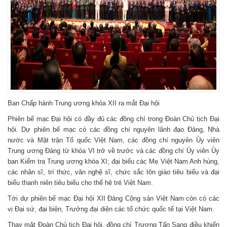
Ban Chấp hành Trung ương khóa XII ra mắt Đại hội
Phiên bế mạc Đại hội có đầy đủ các đồng chí trong Đoàn Chủ tịch Đại
hội. Dự phiên bế mạc có các đồng chí nguyên lãnh đạo Đảng, Nhà
nước và Mặt trận Tổ quốc Việt Nam, các đồng chí nguyên Ủy viên
Trung ương Đảng từ khóa VI trở về trước và các đồng chí Ủy viên Ủy
ban Kiểm tra Trung ương khóa XI; đại biểu các Mẹ Việt Nam Anh hùng,
các nhân sĩ, trí thức, văn nghệ sĩ, chức sắc tôn giáo tiêu biểu và đại
biểu thanh niên tiêu biểu cho thế hệ trẻ Việt Nam.
Tới dự phiên bế mạc Đại hội XII Đảng Cộng sản Việt Nam còn có các
vị Đại sứ, đại biện, Trưởng đại diện các tổ chức quốc tế tại Việt Nam.
Thay mặt Đoàn Chủ tịch Đại hội, đồng chí Trương Tấn Sang điều khiển