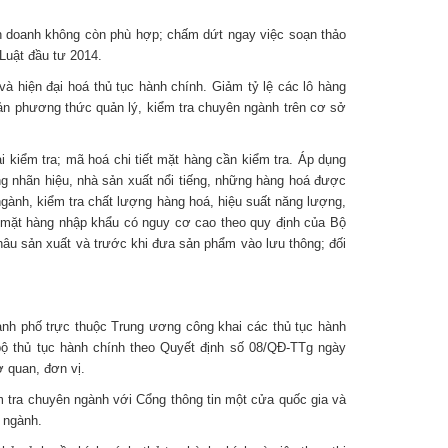
nh doanh không còn phù hợp; chấm dứt ngay việc soạn thảo
 Luật đầu tư 2014.
à hiện đại hoá thủ tục hành chính. Giảm tỷ lệ các lô hàng
ản phương thức quản lý, kiểm tra chuyên ngành trên cơ sở
 kiểm tra; mã hoá chi tiết mặt hàng cần kiểm tra. Áp dụng
g nhãn hiệu, nhà sản xuất nổi tiếng, những hàng hoá được
ngành, kiểm tra chất lượng hàng hoá, hiệu suất năng lượng,
p mặt hàng nhập khẩu có nguy cơ cao theo quy định của Bộ
khâu sản xuất và trước khi đưa sản phẩm vào lưu thông; đối
nh phố trực thuộc Trung ương công khai các thủ tục hành
bộ thủ tục hành chính theo Quyết định số 08/QĐ-TTg ngày
ơ quan, đơn vị.
ểm tra chuyên ngành với Cổng thông tin một cửa quốc gia và
 ngành.