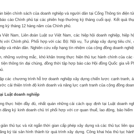
n biện chính sách của doanh nghiệp và người dân tại Cổng Thông tin điện tử
báo cáo Chính phủ tại các phiên họp thường kỳ tháng cuối quý. Kết quả th
ờng kỳ tháng 12 hàng năm của Chính phủ.
Việt Nam, Liên đoàn Luật sư Việt Nam, các hiệp hội doanh nghiệp, hiệp hội
hị với Chính phủ. Phối hợp với các Bộ: Nội vụ, Tư pháp xây dựng tiêu chí, 
iệp và nhân dân. Nghiên cứu xếp hạng tín nhiệm của cộng đồng doanh nghiệ
ch, những vướng mắc, khó khăn trong thực hiện thủ tục hành chính của các
tiện thông tin đại chúng, đồng thời tập hợp báo cáo Hội đồng Quốc gia về 
hủ.
lập các chương trình hỗ trợ doanh nghiệp xây dựng chiến lược cạnh tranh,
ước cải thiện trình độ kinh doanh và năng lực cạnh tranh của cộng đồng doa
tại Luật doanh nghiệp
ng thực hiện đầy đủ, nhất quán những cải cách quy định tại Luật doanh ng
ăng ký kinh doanh chủ trì phối hợp với cơ quan thuế, lao động, bảo hiểm x
 giản thủ tục và rút ngắn thời gian cấp phép xây dựng và các thủ tục liên 
đăng ký tài sản hình thành từ quá trình xây dựng. Công khai hóa thủ tục hà