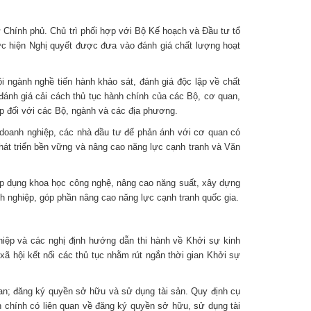
 Chính phủ. Chủ trì phối hợp với Bộ Kế hoạch và Đầu tư tổ
ực hiện Nghị quyết được đưa vào đánh giá chất lượng hoạt
 ngành nghề tiến hành khảo sát, đánh giá độc lập về chất
đánh giá cải cách thủ tục hành chính của các Bộ, cơ quan,
p đối với các Bộ, ngành và các địa phương.
 doanh nghiệp, các nhà đầu tư để phản ánh với cơ quan có
Phát triển bền vững và nâng cao năng lực cạnh tranh và Văn
 áp dụng khoa học công nghệ, nâng cao năng suất, xây dựng
nh nghiệp, góp phần nâng cao năng lực cạnh tranh quốc gia.
hiệp và các nghị định hướng dẫn thi hành về Khởi sự kinh
ã hội kết nối các thủ tục nhằm rút ngắn thời gian Khởi sự
quan; đăng ký quyền sở hữu và sử dụng tài sản. Quy định cụ
nh chính có liên quan về đăng ký quyền sở hữu, sử dụng tài