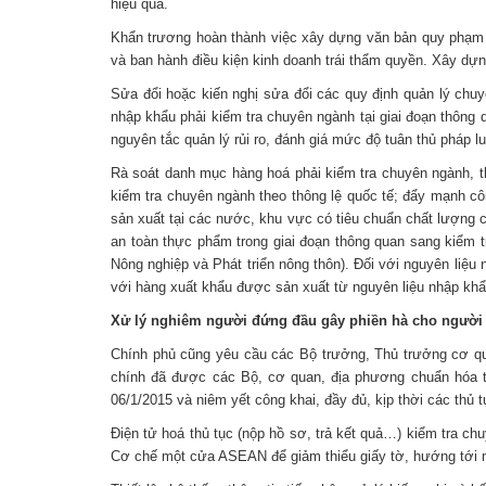
hiệu quả.
Khẩn trương hoàn thành việc xây dựng văn bản quy phạm p
và ban hành điều kiện kinh doanh trái thẩm quyền. Xây dựn
Sửa đổi hoặc kiến nghị sửa đổi các quy định quản lý chuy
nhập khẩu phải kiểm tra chuyên ngành tại giai đoạn thôn
nguyên tắc quản lý rủi ro, đánh giá mức độ tuân thủ pháp l
Rà soát danh mục hàng hoá phải kiểm tra chuyên ngành, th
kiểm tra chuyên ngành theo thông lệ quốc tế; đẩy mạnh c
sản xuất tại các nước, khu vực có tiêu chuẩn chất lượng c
an toàn thực phẩm trong giai đoạn thông quan sang kiểm 
Nông nghiệp và Phát triển nông thôn). Đối với nguyên liệu
với hàng xuất khẩu được sản xuất từ nguyên liệu nhập khẩu
Xử lý nghiêm người đứng đầu gây phiền hà cho người
Chính phủ cũng yêu cầu các Bộ trưởng, Thủ trưởng cơ qu
chính đã được các Bộ, cơ quan, địa phương chuẩn hóa tr
06/1/2015 và niêm yết công khai, đầy đủ, kịp thời các thủ t
Điện tử hoá thủ tục (nộp hồ sơ, trả kết quả…) kiểm tra ch
Cơ chế một cửa ASEAN để giảm thiểu giấy tờ, hướng tới mục