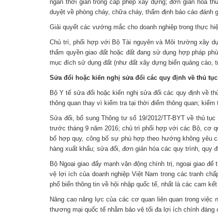
ngắn thời gian trong cấp phép xây dựng; đơn giản hóa th
duyệt về phòng cháy, chữa cháy, thẩm định báo cáo đánh gi
Giải quyết các vướng mắc cho doanh nghiệp trong thực hi
Chủ trì, phối hợp với Bộ Tài nguyên và Môi trường xây d
thẩm quyền giao đất hoặc đất đang sử dụng hợp pháp phù
mục đích sử dụng đất (như đất xây dựng biển quảng cáo, tr
Sửa đổi hoặc kiến nghị sửa đổi các quy định về thủ tụ
Bộ Y tế sửa đổi hoặc kiến nghị sửa đổi các quy định về t
thông quan thay vì kiểm tra tại thời điểm thông quan; kiểm t
Sửa đổi, bổ sung Thông tư số 19/2012/TT-BYT về thủ tục công 
trước tháng 9 năm 2016; chủ trì phối hợp với các Bộ, cơ q
bố hợp quy, công bố sự phù hợp theo hướng không yêu cầu
hàng xuất khẩu; sửa đổi, đơn giản hóa các quy trình, quy địn
Bộ Ngoại giao đẩy mạnh vận động chính trị, ngoại giao để
vệ lợi ích của doanh nghiệp Việt Nam trong các tranh ch
phổ biến thông tin về hội nhập quốc tế, nhất là các cam kết
Nâng cao năng lực của các cơ quan liên quan trong việc n
thương mại quốc tế nhằm bảo vệ tối đa lợi ích chính đáng