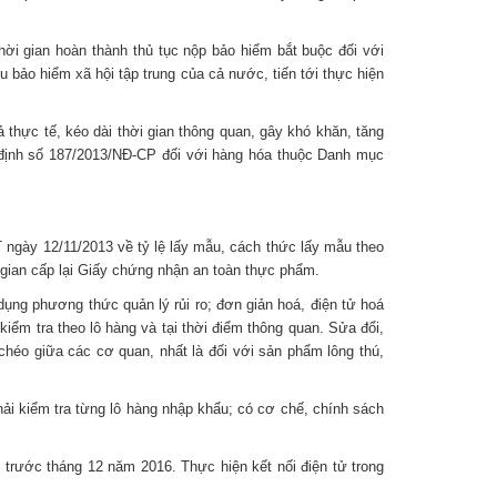
thời gian hoàn thành thủ tục nộp bảo hiểm bắt buộc đối với
u bảo hiểm xã hội tập trung của cả nước, tiến tới thực hiện
thực tế, kéo dài thời gian thông quan, gây khó khăn, tăng
 định số 187/2013/NĐ-CP đối với hàng hóa thuộc Danh mục
 ngày 12/11/2013 về tỷ lệ lấy mẫu, cách thức lấy mẫu theo
ời gian cấp lại Giấy chứng nhận an toàn thực phẩm.
ụng phương thức quản lý rủi ro; đơn giản hoá, điện tử hoá
kiểm tra theo lô hàng và tại thời điểm thông quan. Sửa đổi,
héo giữa các cơ quan, nhất là đối với sản phẩm lông thú,
i kiểm tra từng lô hàng nhập khẩu; có cơ chế, chính sách
trước tháng 12 năm 2016. Thực hiện kết nối điện tử trong