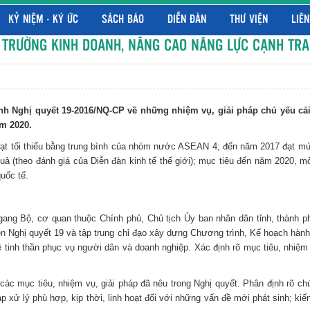
KỶ NIỆM - KÝ ỨC
SÁCH BÁO
DIỄN ĐÀN
THƯ VIỆN
LIÊN
I TRƯỜNG KINH DOANH, NÂNG CAO NĂNG LỰC CẠNH TRA
h Nghị quyết 19-2016/NQ-CP về những nhiệm vụ, giải pháp chủ yếu cải
ăm 2020.
 đạt tối thiểu bằng trung bình của nhóm nước ASEAN 4; đến năm 2017 đạt m
uả (theo đánh giá của Diễn đàn kinh tế thế giới); mục tiêu đến năm 2020, m
uốc tế.
ng Bộ, cơ quan thuộc Chính phủ, Chủ tịch Ủy ban nhân dân tỉnh, thành ph
n Nghị quyết 19 và tập trung chỉ đạo xây dựng Chương trình, Kế hoạch hành
 tinh thần phục vụ người dân và doanh nghiệp. Xác định rõ mục tiêu, nhiệm v
quả các mục tiêu, nhiệm vụ, giải pháp đã nêu trong Nghị quyết. Phân định rõ
áp xử lý phù hợp, kịp thời, linh hoạt đối với những vấn đề mới phát sinh; ki