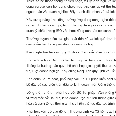
Thiết lập hệ thống thông tin tiếp nhận, xử lý kiến nghị và 
công vụ của cán bộ, công chức trực tiếp giải quyết thủ tụ
người dân và doanh nghiệp. Đẩy mạnh tiếp nhận và trả kết 
Xây dựng năng lực, tăng cường ứng dụng công nghệ thông t
cơ sở dữ liệu quốc gia, trước hết tập trung xây dựng các 
quản lý chất lượng ISO vào hoạt động của các cơ quan, t
Thường xuyên kiểm tra, giám sát tiến độ và kết quả thực 
gây phiền hà cho người dân và doanh nghiệp.
Kiến nghị bãi bỏ các quy định về điều kiện đầu tư ki
Bộ Kế hoạch và Đầu tư khẩn trương ban hành các Thông tư 
Thông tư hướng dẫn quy chế phối hợp giải quyết thủ tục đ
tư, Luật doanh nghiệp. Xây dựng Nghị định quy định về điề
Bên cạnh đó, rà soát, phối hợp với Bộ Tư pháp kiến nghị 
bố đầy đủ các điều kiện đầu tư kinh doanh trên Cổng thông
Đồng thời, chủ trì, phối hợp với Bộ Tư pháp, Văn phòng 
vướng mắc về đầu tư, kinh doanh, tạo sự liên thông giữa c
hóa và giảm tối đa thời gian thực hiện thủ tục đầu tư, trì
Phối hợp với Bộ Lao động - Thương binh và Xã hội, Bảo hiể