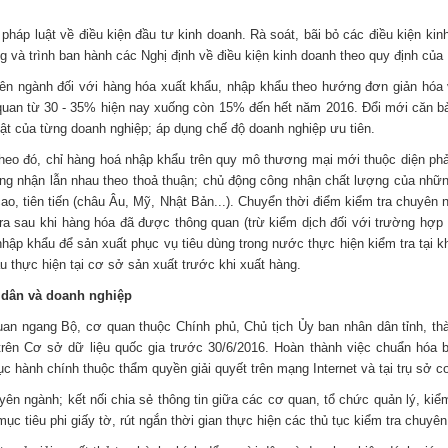
háp luật về điều kiện đầu tư kinh doanh. Rà soát, bãi bỏ các điều kiện ki
g và trình ban hành các Nghị định về điều kiện kinh doanh theo quy định của
ên ngành đối với hàng hóa xuất khẩu, nhập khẩu theo hướng đơn giản hóa v
g quan từ 30 - 35% hiện nay xuống còn 15% đến hết năm 2016. Đổi mới căn b
uật của từng doanh nghiệp; áp dụng chế độ doanh nghiệp ưu tiên.
eo đó, chỉ hàng hoá nhập khẩu trên quy mô thương mại mới thuộc diện phải
ông nhận lẫn nhau theo thoả thuận; chủ động công nhận chất lượng của nhữn
ao, tiên tiến (châu Âu, Mỹ, Nhật Bản...). Chuyển thời điểm kiểm tra chuyên 
tra sau khi hàng hóa đã được thông quan (trừ kiểm dịch đối với trường hợ
 nhập khẩu để sản xuất phục vụ tiêu dùng trong nước thực hiện kiểm tra tại 
 thực hiện tại cơ sở sản xuất trước khi xuất hàng.
 dân và doanh nghiệp
an ngang Bộ, cơ quan thuộc Chính phủ, Chủ tịch Ủy ban nhân dân tỉnh, thà
ên Cơ sở dữ liệu quốc gia trước 30/6/2016. Hoàn thành việc chuẩn hóa 
ục hành chính thuộc thẩm quyền giải quyết trên mạng Internet và tại trụ sở c
uyên ngành; kết nối chia sẻ thông tin giữa các cơ quan, tổ chức quản lý, ki
 tiêu phi giấy tờ, rút ngắn thời gian thực hiện các thủ tục kiểm tra chuyên