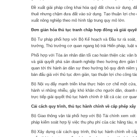
Đề xuất giải pháp công khai hóa quỹ đất chưa sử dụng, đấ
thuê nhưng chậm đưa đất vào sử dụng. Tạo thuận lợi cho cá
xuất nông nghiệp theo mô hình tập trung quy mô lớn.
Đơn giản hóa thủ tục tranh chấp hợp đồng và giải quy
Bộ Tư pháp phối hợp với Bộ Kế hoạch và Đầu tư rà soát, 
trưởng, Thủ trưởng cơ quan ngang bộ trái Hiến pháp, luật 
Phối hợp với Tòa án nhân dân tối cao hoàn thiện các văn b
và giải quyết phá sản doanh nghiệp theo hướng đơn giản hó
quan tới thi hành án dân sự theo hướng bỏ quy định niêm 
bán đấu giá với thủ tục đơn giản, tạo thuận lợi cho công tá
Bộ Nội vụ đẩy mạnh triển khai thực hiện cơ chế một cửa,
hành vi nhũng nhiễu, gây khó khăn cho người dân, doanh n
trực tiếp giải quyết thủ tục hành chính ở tất cả các cơ q
Cải cách quy trình, thủ tục hành chính về cấp phép xâ
Bộ Giao thông vận tải phối hợp với Bộ Tài chính xem xét
pháp kiểm soát hợp lý việc thu phụ phí của các hãng tàu, n
Bộ Xây dựng cải cách quy trình, thủ tục hành chính về cấ