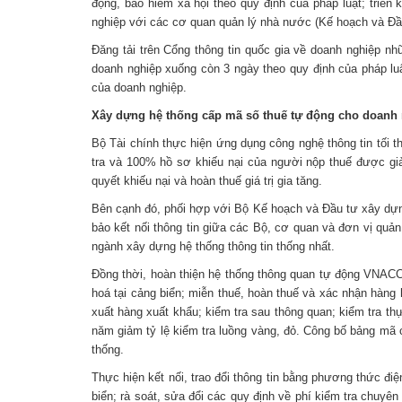
động, bảo hiểm xã hội theo quy định của pháp luật; triể
nghiệp với các cơ quan quản lý nhà nước (Kế hoạch và Đầu
Đăng tải trên Cổng thông tin quốc gia về doanh nghiệp nhữ
doanh nghiệp xuống còn 3 ngày theo quy định của pháp luậ
của doanh nghiệp.
Xây dựng hệ thống cấp mã số thuế tự động cho doanh
Bộ Tài chính thực hiện ứng dụng công nghệ thông tin tối 
tra và 100% hồ sơ khiếu nại của người nộp thuế được giải 
quyết khiếu nại và hoàn thuế giá trị gia tăng.
Bên cạnh đó, phối hợp với Bộ Kế hoạch và Đầu tư xây dựn
bảo kết nối thông tin giữa các Bộ, cơ quan và đơn vị quả
ngành xây dựng hệ thống thông tin thống nhất.
Đồng thời, hoàn thiện hệ thống thông quan tự động VNACCS
hoá tại cảng biển; miễn thuế, hoàn thuế và xác nhận hàng 
xuất hàng xuất khẩu; kiểm tra sau thông quan; kiểm tra th
năm giảm tỷ lệ kiểm tra luồng vàng, đỏ. Công bố bảng mã c
thống.
Thực hiện kết nối, trao đổi thông tin bằng phương thức đi
biển; rà soát, sửa đổi các quy định về phí kiểm tra chuy