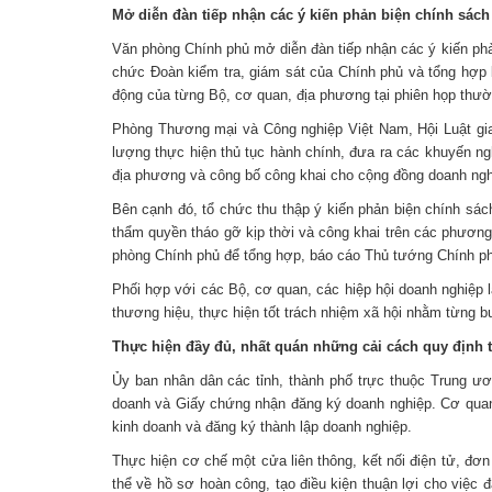
Mở diễn đàn tiếp nhận các ý kiến phản biện chính sách
Văn phòng Chính phủ mở diễn đàn tiếp nhận các ý kiến phả
chức Đoàn kiểm tra, giám sát của Chính phủ và tổng hợp 
động của từng Bộ, cơ quan, địa phương tại phiên họp thư
Phòng Thương mại và Công nghiệp Việt Nam, Hội Luật gia 
lượng thực hiện thủ tục hành chính, đưa ra các khuyến ng
địa phương và công bố công khai cho cộng đồng doanh ngh
Bên cạnh đó, tổ chức thu thập ý kiến phản biện chính sá
thẩm quyền tháo gỡ kịp thời và công khai trên các phương 
phòng Chính phủ để tổng hợp, báo cáo Thủ tướng Chính p
Phối hợp với các Bộ, cơ quan, các hiệp hội doanh nghiệp 
thương hiệu, thực hiện tốt trách nhiệm xã hội nhằm từng b
Thực hiện đầy đủ, nhất quán những cải cách quy định 
Ủy ban nhân dân các tỉnh, thành phố trực thuộc Trung ươ
doanh và Giấy chứng nhận đăng ký doanh nghiệp. Cơ quan đ
kinh doanh và đăng ký thành lập doanh nghiệp.
Thực hiện cơ chế một cửa liên thông, kết nối điện tử, đơn
thể về hồ sơ hoàn công, tạo điều kiện thuận lợi cho việc 