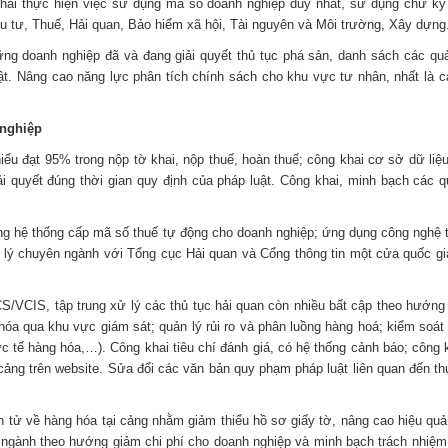
n khai thực hiện việc sử dụng mã số doanh nghiệp duy nhất, sử dụng chữ ký
 tư, Thuế, Hải quan, Bảo hiểm xã hội, Tài nguyên và Môi trường, Xây dựng..
ng doanh nghiệp đã và đang giải quyết thủ tục phá sản, danh sách các quản
t. Nâng cao năng lực phân tích chính sách cho khu vực tư nhân, nhất là c
 nghiệp
thiểu đạt 95% trong nộp tờ khai, nộp thuế, hoàn thuế; công khai cơ sở dữ 
quyết đúng thời gian quy định của pháp luật. Công khai, minh bạch các quy
g hệ thống cấp mã số thuế tự động cho doanh nghiệp; ứng dụng công nghệ th
n lý chuyên ngành với Tổng cục Hải quan và Cổng thông tin một cửa quốc g
/VCIS, tập trung xử lý các thủ tục hải quan còn nhiều bất cập theo hướng 
hóa qua khu vực giám sát; quản lý rủi ro và phân luồng hàng hoá; kiểm soát
ực tế hàng hóa,…). Công khai tiêu chí đánh giá, có hệ thống cảnh báo; công 
ảng trên website. Sửa đổi các văn bản quy phạm pháp luật liên quan đến th
ện tử về hàng hóa tại cảng nhằm giảm thiểu hồ sơ giấy tờ, nâng cao hiệu quả
ên ngành theo hướng giảm chi phí cho doanh nghiệp và minh bạch trách nhiệm