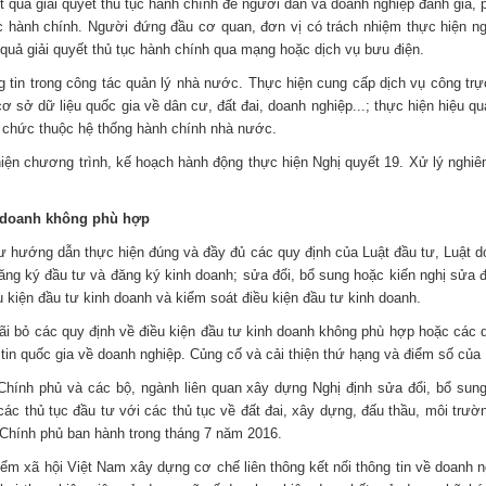
kết quả giải quyết thủ tục hành chính để người dân và doanh nghiệp đánh giá,
c hành chính. Người đứng đầu cơ quan, đơn vị có trách nhiệm thực hiện ngh
quả giải quyết thủ tục hành chính qua mạng hoặc dịch vụ bưu điện.
in trong công tác quản lý nhà nước. Thực hiện cung cấp dịch vụ công trực
cơ sở dữ liệu quốc gia về dân cư, đất đai, doanh nghiệp...; thực hiện hiệu 
ổ chức thuộc hệ thống hành chính nhà nước.
hiện chương trình, kế hoạch hành động thực hiện Nghị quyết 19. Xử lý nghi
nh doanh không phù hợp
hướng dẫn thực hiện đúng và đầy đủ các quy định của Luật đầu tư, Luật do
ăng ký đầu tư và đăng ký kinh doanh; sửa đổi, bổ sung hoặc kiến nghị sửa đ
u kiện đầu tư kinh doanh và kiểm soát điều kiện đầu tư kinh doanh.
bãi bỏ các quy định về điều kiện đầu tư kinh doanh không phù hợp hoặc các 
 tin quốc gia về doanh nghiệp. Củng cố và cải thiện thứ hạng và điểm số củ
Chính phủ và các bộ, ngành liên quan xây dựng Nghị định sửa đổi, bổ sung 
ác thủ tục đầu tư với các thủ tục về đất đai, xây dựng, đấu thầu, môi trườn
nh Chính phủ ban hành trong tháng 7 năm 2016.
m xã hội Việt Nam xây dựng cơ chế liên thông kết nối thông tin về doanh ng