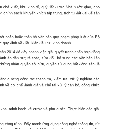
hu chế xuất, khu kinh tế, quỹ đất được Nhà nước giao, cho
 chính sách khuyến khích tập trung, tích tụ đất đai để sản
 một phần hoặc toàn bộ văn bản quy phạm pháp luật của Bộ
 quy định về điều kiện đầu tư, kinh doanh.
 sản 2014 để đẩy nhanh việc giải quyết tranh chấp hợp đồng
hành án dân sự; rà soát, sửa đổi, bổ sung các văn bản liên
ấy chứng nhận quyền sở hữu, quyền sử dụng bất động sản đã
ăng cường công tác thanh tra, kiểm tra, xử lý nghiêm các
ịnh về cơ chế đánh giá và chế tài xử lý cán bộ, công chức
g khai minh bạch về cước và phụ cước. Thực hiện các giải
ng công trình. Đẩy mạnh ứng dụng công nghệ thông tin, rút