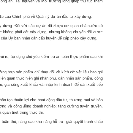
Công an, Tài nguyên và Môi trường lồng ghép thủ tục thẩm
15 của Chính phủ về Quản lý dự án đầu tư xây dựng.
 xây dựng. Đối với các dự án đã được cơ quan nhà nước có
ực không phải đất xây dựng, nhưng không chuyển đổi được
iểm của Ủy ban nhân dân cấp huyện để cấp phép xây dựng.
ủi ro; áp dụng chủ yếu kiểm tra an toàn thực phẩm sau khi
hợp sản phẩm chỉ thay đổi về kích cỡ vật liệu bao gói
 liên quan thực hiện ghi nhãn phụ, dán nhãn sản phẩm, công
, gia công xuất khẩu và nhập kinh doanh để sản xuất tiếp
hần tạo thuận lợi cho hoạt động đầu tư, thương mại và bảo
ương và cộng đồng doanh nghiệp; tăng cường tuyên truyền,
quán triệt trong thực thi.
 tuân thủ, nâng cao khả năng hỗ trợ giải quyết tranh chấp