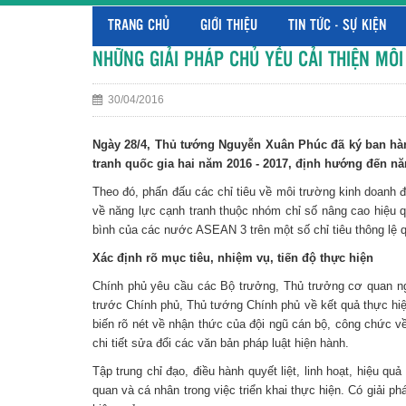
TRANG CHỦ
GIỚI THIỆU
TIN TỨC - SỰ KIỆN
NHỮNG GIẢI PHÁP CHỦ YẾU CẢI THIỆN MÔ
30/04/2016
Ngày 28/4, Thủ tướng Nguyễn Xuân Phúc đã ký ban hàn
tranh quốc gia hai năm 2016 - 2017, định hướng đến n
Theo đó, phấn đấu các chỉ tiêu về môi trường kinh doanh
về năng lực cạnh tranh thuộc nhóm chỉ số nâng cao hiệu q
bình của các nước ASEAN 3 trên một số chỉ tiêu thông lệ q
Xác định rõ mục tiêu, nhiệm vụ, tiến độ thực hiện
Chính phủ yêu cầu các Bộ trưởng, Thủ trưởng cơ quan nga
trước Chính phủ, Thủ tướng Chính phủ về kết quả thực hiệ
biến rõ nét về nhận thức của đội ngũ cán bộ, công chức về
chi tiết sửa đổi các văn bản pháp luật hiện hành.
Tập trung chỉ đạo, điều hành quyết liệt, linh hoạt, hiệu 
quan và cá nhân trong việc triển khai thực hiện. Có giải ph