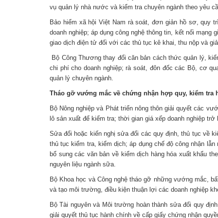
vụ quản lý nhà nước và kiểm tra chuyên ngành theo yêu c
Bảo hiểm xã hội Việt Nam rà soát, đơn giản hồ sơ, quy trì
doanh nghiệp; áp dụng công nghệ thông tin, kết nối mạng gi
giao dịch điện tử đối với các thủ tục kê khai, thu nộp và g
Bộ Công Thương thay đổi căn bản cách thức quản lý, kiểm 
chi phí cho doanh nghiệp; rà soát, đôn đốc các Bộ, cơ 
quản lý chuyên ngành.
Tháo gỡ vướng mắc về chứng nhận hợp quy, kiểm tra 
Bộ Nông nghiệp và Phát triển nông thôn giải quyết các vư
lô sản xuất để kiểm tra; thời gian giá xếp doanh nghiệp trở
Sửa đổi hoặc kiến nghị sửa đổi các quy định, thủ tục về 
thủ tục kiểm tra, kiểm dịch; áp dụng chế độ công nhận lẫn 
bổ sung các văn bản về kiểm dịch hàng hóa xuất khẩu the
nguyên liệu ngành sữa.
Bộ Khoa học và Công nghệ tháo gỡ những vướng mắc, bất c
và tạo môi trường, điều kiện thuận lợi các doanh nghiệp kh
Bộ Tài nguyên và Môi trường hoàn thành sửa đổi quy định
giải quyết thủ tục hành chính về cấp giấy chứng nhận quyề