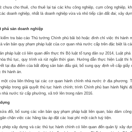
t chưa cho thuê, cho thuê lại tại các khu công nghiệp, cụm công nghiệp, k
c doanh nghiệp, nhất là doanh nghiệp vừa và nhỏ tiếp cận đất đai; xây dựng
ết phá sản doanh nghiệp
kiểm tra báo cáo Thủ tướng Chính phủ bãi bỏ hoặc đình chỉ việc thi hành
và văn bản quy phạm pháp luật của cơ quan nhà nước cấp trên đặc biệt là các
ản pháp luật có liên quan đến thực thi Bộ luật tố tụng dân sự 2014, Luật phá
a thủ tục, quy trình và rút ngắn thời gian. Hướng dẫn thực hiện Luật thi 
yết tại địa điểm của bất động sản bán đấu giá; bổ sung quy định về cấp gi
c thi hành án.
 một cửa liên thông tại các cơ quan hành chính nhà nước ở địa phương. T
ghiệp trong giải quyết thủ tục hành chính; trình Chính phủ ban hành Nghị đ
uan nhà nước từ cấp phường, xã trở lên trong năm 2016.
y dựng
 sửa đổi, bổ sung các văn bản quy phạm pháp luật liên quan, bảo đảm côn
găn chặn việc các hãng tàu áp đặt các loại phí một cách tuỳ tiện.
p phép xây dựng và các thủ tục hành chính có liên quan đến quản lý xây dự