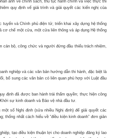
 phản ảnh về chính sách, thủ tục hành chính và việc thực thi
iêm quy định vể giải trình và giải quyết các kiến nghị của
 tuyến và Chính phủ điện tử; triển khai xây dựng hệ thống
quả cơ chế một cửa, một cửa liên thông và áp dụng Hệ thống
êm cán bộ, công chức và người đứng đầu thiếu trách nhiệm,
anh nghiệp và các văn bản hướng dẫn thi hành, đặc biệt là
ổi, bổ sung các văn bản có liên quan phù hợp với Luật đầu
quy định đã được ban hành trái thẩm quyền; thực hiện công
a Khởi sự kinh doanh và Bảo vệ nhà đầu tư.
một số Nghị định (sửa nhiều Nghị định) để giải quyết các
g; thống nhất cách hiểu về “điều kiện kinh doanh” đơn giản
hiệp, tạo điều kiện thuận lợi cho doanh nghiệp đăng ký lao