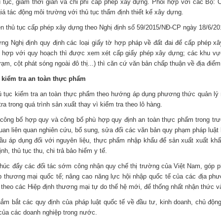
ủ tục, giảm thời gian và chi phí cấp phép xây dựng. Phối hợp với các Bộ: 
á tác động môi trường với thủ tục thẩm định thiết kế xây dựng.
ện thủ tục cấp phép xây dựng theo Nghị định số 59/2015/NĐ-CP ngày 18/6/20
ựng Nghị định quy định các loại giấy tờ hợp pháp về đất đai để cấp phép
 hợp với quy hoạch thì được xem xét cấp giấy phép xây dựng; các khu v
ạm, cột phát sóng ngoài đô thị...) thì căn cứ văn bản chấp thuận về địa đ
c kiểm tra an toàn thực phẩm
hủ tục kiểm tra an toàn thực phẩm theo hướng áp dụng phương thức quản lý r
ra trong quá trình sản xuất thay vì kiểm tra theo lô hàng.
bố hợp quy và công bố phù hợp quy định an toàn thực phẩm trong trường 
uan liên quan nghiên cứu, bổ sung, sửa đổi các văn bản quy phạm pháp luật
 áp dụng đối với nguyên liệu, thực phẩm nhập khẩu để sản xuất xuất khẩu
h, thủ tục thu, chi trả bảo hiểm y tế.
 thúc đẩy các đối tác sớm công nhận quy chế thị trường của Việt Nam, góp p
ấp thương mại quốc tế; nâng cao năng lực hội nhập quốc tế của các địa ph
 theo các Hiệp định thương mại tự do thế hệ mới, để thống nhất nhận thức và 
ắm bắt các quy định của pháp luật quốc tế về đầu tư, kinh doanh, chủ động
 của các doanh nghiệp trong nước.