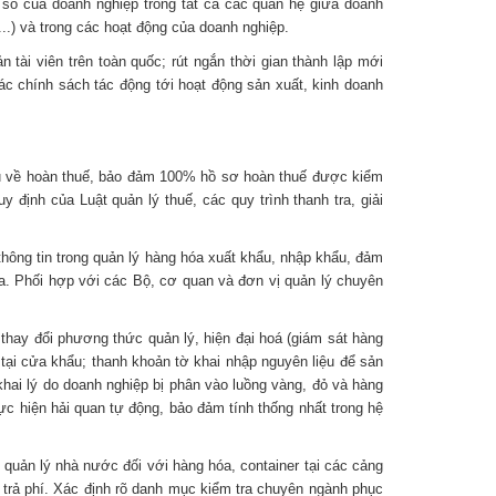
 số của doanh nghiệp trong tất cả các quan hệ giữa doanh
.) và trong các hoạt động của doanh nghiệp.
 tài viên trên toàn quốc; rút ngắn thời gian thành lập mới
ác chính sách tác động tới hoạt động sản xuất, kinh doanh
liệu về hoàn thuế, bảo đảm 100% hồ sơ hoàn thuế được kiểm
 định của Luật quản lý thuế, các quy trình thanh tra, giải
ông tin trong quản lý hàng hóa xuất khẩu, nhập khẩu, đảm
ia. Phối hợp với các Bộ, cơ quan và đơn vị quản lý chuyên
thay đổi phương thức quản lý, hiện đại hoá (giám sát hàng
 tại cửa khẩu; thanh khoản tờ khai nhập nguyên liệu để sản
khai lý do doanh nghiệp bị phân vào luồng vàng, đỏ và hàng
ực hiện hải quan tự động, bảo đảm tính thống nhất trong hệ
 quản lý nhà nước đối với hàng hóa, container tại các cảng
 trả phí. Xác định rõ danh mục kiểm tra chuyên ngành phục