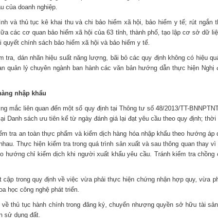
ầu của doanh nghiệp.
nh và thủ tục kê khai thu và chi bảo hiểm xã hội, bảo hiểm y tế; rút ngắn 
ữa các cơ quan bảo hiểm xã hội của 63 tỉnh, thành phố, tạo lập cơ sở dữ liệ
iải quyết chính sách bảo hiểm xã hội và bảo hiểm y tế.
tra, dán nhãn hiệu suất năng lượng, bãi bỏ các quy định không có hiệu quả 
quan quản lý chuyên ngành ban hành các văn bản hướng dẫn thực hiện Nghị
hàng nhập khẩu
ớng mắc liên quan đến một số quy định tại Thông tư số 48/2013/TT-BNNPTNT
 lại Danh sách ưu tiên kể từ ngày đánh giá lại đạt yêu cầu theo quy định; th
kiểm tra an toàn thực phẩm và kiểm dịch hàng hóa nhập khẩu theo hướng áp d
nhau. Thực hiện kiểm tra trong quá trình sản xuất và sau thông quan thay vì 
o hướng chỉ kiểm dịch khi người xuất khẩu yêu cầu. Tránh kiểm tra chồng c
ập trong quy định về việc vừa phải thực hiện chứng nhận hợp quy, vừa phả
oa học công nghệ phát triển.
 về thủ tục hành chính trong đăng ký, chuyển nhượng quyền sở hữu tài sản 
n sử dụng đất.