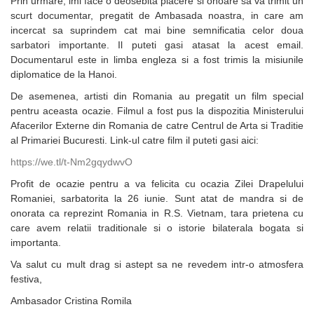
Prin urmare, imi face o deosebita placere si onoare sa va trimit un
scurt documentar, pregatit de Ambasada noastra, in care am
incercat sa suprindem cat mai bine semnificatia celor doua
sarbatori importante. Il puteti gasi atasat la acest email.
Documentarul este in limba engleza si a fost trimis la misiunile
diplomatice de la Hanoi.
De asemenea, artisti din Romania au pregatit un film special
pentru aceasta ocazie. Filmul a fost pus la dispozitia Ministerului
Afacerilor Externe din Romania de catre Centrul de Arta si Traditie
al Primariei Bucuresti. Link-ul catre film il puteti gasi aici:
https://we.tl/t-Nm2gqydwvO
Profit de ocazie pentru a va felicita cu ocazia Zilei Drapelului
Romaniei, sarbatorita la 26 iunie. Sunt atat de mandra si de
onorata ca reprezint Romania in R.S. Vietnam, tara prietena cu
care avem relatii traditionale si o istorie bilaterala bogata si
importanta.
Va salut cu mult drag si astept sa ne revedem intr-o atmosfera
festiva,
Ambasador Cristina Romila