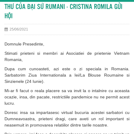
THƯ CỦA ĐẠI SỨ RUMANI - CRISTINA ROMILA GỬI
HỘI
25/06/2021
Domnule Presedinte,
Stimati prieteni si membri ai Asociatiei de prietenie Vietnam
Romania,
Dupa cum cunoasteti, azi este o zi speciala in Romania.
Sarbatorim Ziua Internationala a Iei/La Blouse Roumaine si
Sinzienele (24 Iunie).
Mi-ar fi facut o reala placere sa va invit la o intalnire cu aceasta
ocazie, insa, din pacate, restrictiile pandemice nu ne permit acest
lucru.
Doresc insa sa impartasesc virtual bucuria acestei sarbatori cu
Dumneavoastra, prieteni dragi, care aveti un rol important si
neasemuit in promovarea relatiilor dintre tarile noastre.