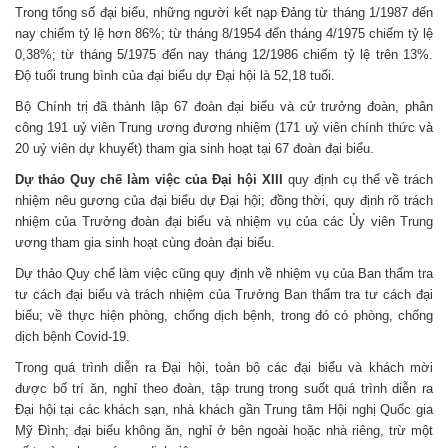
Trong tổng số đại biểu, những người kết nạp Đảng từ tháng 1/1987 đến
nay chiếm tỷ lệ hơn 86%; từ tháng 8/1954 đến tháng 4/1975 chiếm tỷ lệ
0,38%; từ tháng 5/1975 đến nay tháng 12/1986 chiếm tỷ lệ trên 13%.
Độ tuổi trung bình của đại biểu dự Đại hội là 52,18 tuổi.
Bộ Chính trị đã thành lập 67 đoàn đại biểu và cử trưởng đoàn, phân
công 191 uỷ viên Trung ương đương nhiệm (171 uỷ viên chính thức và
20 uỷ viên dự khuyết) tham gia sinh hoạt tại 67 đoàn đại biểu.
Dự thảo Quy chế làm việc của Đại hội XIII
quy định cụ thể về trách
nhiệm nêu gương của đại biểu dự Đại hội; đồng thời, quy định rõ trách
nhiệm của Trưởng đoàn đại biểu và nhiệm vụ của các Ủy viên Trung
ương tham gia sinh hoạt cùng đoàn đại biểu.
Dự thảo Quy chế làm việc cũng quy định về nhiệm vụ của Ban thẩm tra
tư cách đại biểu và trách nhiệm của Trưởng Ban thẩm tra tư cách đại
biểu; về thực hiện phòng, chống dịch bệnh, trong đó có phòng, chống
dịch bệnh Covid-19.
Trong quá trình diễn ra Đại hội, toàn bộ các đại biểu và khách mời
được bố trí ăn, nghỉ theo đoàn, tập trung trong suốt quá trình diễn ra
Đại hội tại các khách sạn, nhà khách gần Trung tâm Hội nghị Quốc gia
Mỹ Đình; đại biểu không ăn, nghỉ ở bên ngoài hoặc nhà riêng, trừ một