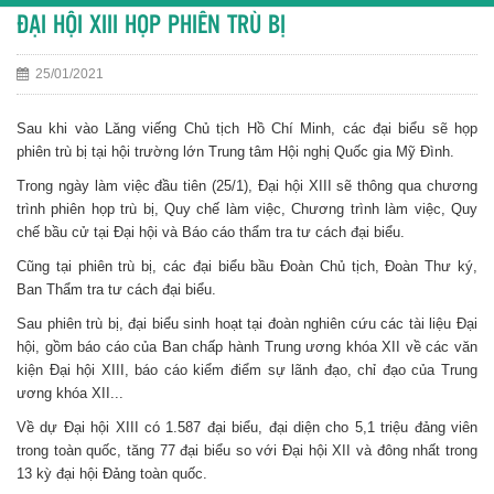
ĐẠI HỘI XIII HỌP PHIÊN TRÙ BỊ
25/01/2021
Sau khi vào Lăng viếng Chủ tịch Hồ Chí Minh, các đại biểu sẽ họp
phiên trù bị tại hội trường lớn Trung tâm Hội nghị Quốc gia Mỹ Đình.
Trong ngày làm việc đầu tiên (25/1), Đại hội XIII sẽ thông qua chương
trình phiên họp trù bị, Quy chế làm việc, Chương trình làm việc, Quy
chế bầu cử tại Đại hội và Báo cáo thẩm tra tư cách đại biểu.
Cũng tại phiên trù bị, các đại biểu bầu Đoàn Chủ tịch, Đoàn Thư ký,
Ban Thẩm tra tư cách đại biểu.
Sau phiên trù bị, đại biểu sinh hoạt tại đoàn nghiên cứu các tài liệu Đại
hội, gồm báo cáo của Ban chấp hành Trung ương khóa XII về các văn
kiện Đại hội XIII, báo cáo kiểm điểm sự lãnh đạo, chỉ đạo của Trung
ương khóa XII...
Về dự Đại hội XIII có 1.587 đại biểu, đại diện cho 5,1 triệu đảng viên
trong toàn quốc, tăng 77 đại biểu so với Đại hội XII và đông nhất trong
13 kỳ đại hội Đảng toàn quốc.