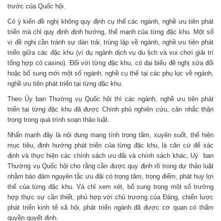
trước của Quốc hội.
Có ý kiến đề nghị không quy định cụ thể các ngành, nghề ưu tiên phát
triển mà chỉ quy định định hướng, thế mạnh của từng đặc khu. Một số
vị đề nghị cần tránh sự dàn trải, trùng lặp về ngành, nghề ưu tiên phát
triển giữa các đặc khu (ví dụ ngành dịch vụ du lịch và vui chơi giải trí
tổng hợp có casino). Đối với từng đặc khu, có đại biểu đề nghị sửa đổi
hoặc bổ sung mới một số ngành, nghề cụ thể tại các phụ lục về ngành,
nghề ưu tiên phát triển tại từng đặc khu.
Theo Ủy ban Thường vụ Quốc hội thì các ngành, nghề ưu tiên phát
triển tại từng đặc khu đã được Chính phủ nghiên cứu, cân nhắc thận
trọng trong quá trình soạn thảo luật.
Nhấn mạnh đây là nội dung mang tính trọng tâm, xuyên suốt, thể hiện
mục tiêu, định hướng phát triển của từng đặc khu, là căn cứ để xác
định và thực hiện các chính sách ưu đãi và chính sách khác, Uỷ ban
Thường vụ Quốc hội cho rằng cần được quy định rõ trong dự thảo luật
nhằm bảo đảm nguyên tắc ưu đãi có trọng tâm, trọng điểm, phát huy lợi
thế của từng đặc khu. Và chỉ xem xét, bổ sung trong một số trường
hợp thực sự cần thiết, phù hợp với chủ trương của Đảng, chiến lược
phát triển kinh tế xã hội, phát triển ngành đã được cơ quan có thẩm
quyền quyết định.