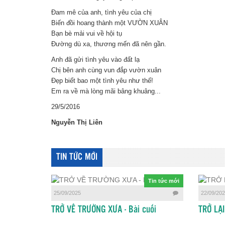
Đam mê của anh, tình yêu của chị
Biến đồi hoang thành một VƯỜN XUÂN
Bạn bè mải vui về hội tụ
Đường dù xa, thương mến đã nên gần.
Anh đã gửi tình yêu vào đất lạ
Chị bên anh cùng vun đắp vườn xuân
Đẹp biết bao một tình yêu như thế!
Em ra về mà lòng mãi bâng khuâng...
29/5/2016
Nguyễn Thị Liên
TIN TỨC MỚI
Tin tức mới
25/09/2025
22/09/20
TRỞ VỀ TRƯỜNG XƯA - Bài cuối
TRỞ LẠ