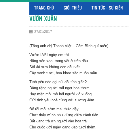
TRANG CHỦ
GIỚI THIỆU
TIN TỨC - SỰ KIỆN
VƯỜN XUÂN
27/01/2017
(Tặng anh chị Thanh Việt – Cẩm Bình quí mến)
Vườn IASI ngày em tới
Nắng xôn xao, trong vắt ở trên đầu
Sỏi đá xưa không còn dấu vết
Cây xanh tươi, hoa khoe sắc muôn mầu.
Tình yêu nào gọi núi đồi tỉnh giấc?
Dâng tặng người trái ngọt hoa thơm
Hay mặn mòi mồ hôi người đổ xuống
Gửi tình yêu hoà cùng với sương đêm
Để rồi mỗi sớm mai thức dậy
Chợt thấy mình như đứng giữa cảnh tiên
Đất đang trả ơn người vào hoa trái
Cho cuộc đời ngày càng đẹp tươi thêm.