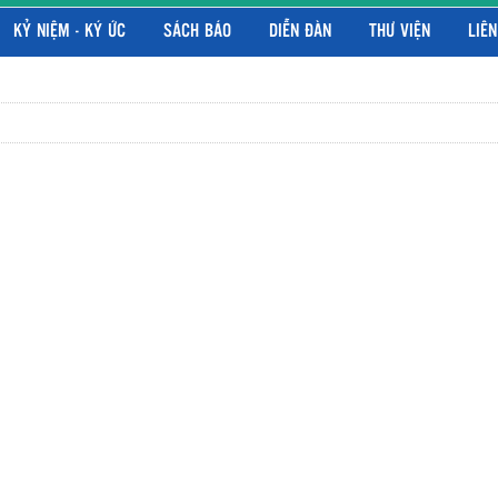
KỶ NIỆM - KÝ ỨC
SÁCH BÁO
DIỄN ĐÀN
THƯ VIỆN
LIÊN