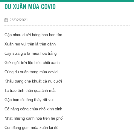
DU XUÂN MÙA COVID
26/02/2021
Gặp nhau dưới hàng hoa ban tím
Xuân reo vui trên lá trên cành
Cây sưa già lỡ mùa hoa trắng
Giờ ngút trời lộc biếc chồi xanh.
Cùng du xuân trong mùa covid
Khẩu trang che khuất cả nụ cười
Ta trao tình thân qua ánh mắt
Gặp bạn rồi lòng thấy rất vui.
Có nàng công chủa nhỏ xinh xinh
Nhặt những cánh hoa trên hè phố
Con đang gom mùa xuân lại đó