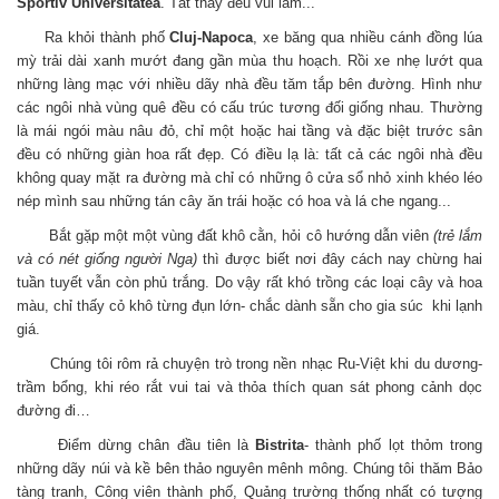
Sportiv Universitatea
. Tất thảy đều vui lắm...
Ra khỏi thành phố
Cluj-Napoca
, xe băng qua nhiều cánh đồng lúa
mỳ trải dài xanh mướt đang gần mùa thu hoạch. Rồi xe nhẹ lướt qua
những làng mạc với nhiều dãy nhà đều tăm tắp bên đường. Hình như
các ngôi nhà vùng quê đều có cấu trúc tương đối giống nhau. Thường
là mái ngói màu nâu đỏ, chỉ một hoặc hai tầng và đặc biệt trước sân
đều có những giàn hoa rất đẹp. Có điều lạ là: tất cả các ngôi nhà đều
không quay mặt ra đường mà chỉ có những ô cửa sổ nhỏ xinh khéo léo
nép mình sau những tán cây ăn trái hoặc có hoa và lá che ngang...
Bắt gặp một một vùng đất khô cằn, hỏi cô hướng dẫn viên
(trẻ lắm
và có nét giống người Nga)
thì được biết nơi đây cách nay chừng hai
tuần tuyết vẫn còn phủ trắng. Do vậy rất khó trồng các loại cây và hoa
màu, chỉ thấy cỏ khô từng đụn lớn- chắc dành sẵn cho gia súc khi lạnh
giá.
Chúng tôi rôm rả chuyện trò trong nền nhạc Ru-Việt khi du dương-
trầm bổng, khi réo rắt vui tai và thỏa thích quan sát phong cảnh dọc
đường đi…
Điểm dừng chân đầu tiên là
Bistrita
- thành phố lọt thỏm trong
những dãy núi và kề bên thảo nguyên mênh mông. Chúng tôi thăm Bảo
tàng tranh, Công viên thành phố, Quảng trường thống nhất có tượng