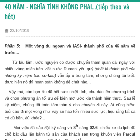
40 NĂM - NGHĨA TÌNH KHÔNG PHAI…(tiếp theo và
hết)
22/10/2019
Phần 5
: Một vòng du ngoạn và IASI- thành phố của 46 năm về
trước…
Từ lâu lắm, ước nguyện có được chuyến tham quan dài ngày với
nhiều vùng miền trên đất nước Rumani yêu quý
(nhất là thành phố của
những kỷ niệm ban sơ-
Iasi
)
vẫn ấp ủ trong tâm, nhưng chúng tôi biết:
thực hiện nó thì hoàn toàn không dễ chút nào...
Vậy mà, các bạn Ru đã hết sức nhiệt tình, chu đáo lên chương trình
và chọn phương án tối ưu để biến mơ ước kia thành hiện thực. Sau lễ
kỷ niệm, chúng tôi toàn tâm-toàn ý cho chuyến đi này. Ai cũng hiểu:
tuổi cao đi một vòng như vậy sẽ hao tốn nhiều sức lực, liệu rằng tất cả
có đủ bền, đủ khỏe?...
h
Mọi việc đã sắp đặt kỹ càng và
8
sáng
02.6
chiếc xe du lịch 40
chỗ bắt đầu lăn bánh từ sân của khách sạn trong khuôn viên
Parcul