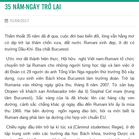
35 NĂM-NGÀY TRỞ LẠI
01/06/2017
Thấm thoắt 35 năm đã đi qua, cuộc đời bao biến đổi, lòng vẫn hằng mơ
có dịp trở lại thăm chốn xưa, đất nước Rumani xinh đẹp, ở đó có
trường Dầu-Khí- Địa chất Bucuresti.
Ước mơ đã thành hiện thực, Hội hữu nghị Việt nam-Rumani tổ chức
chuyến trở lại Rumani cho những người từng học tập và làm việc ở
đó.Đoàn có 29 người do anh Tống Văn Nga nguyên thứ trưởng Bộ xây
dựng, cựu sinh viên Bách khoa Bucuresti làm trưởng đoàn. Trở lại
Rumania vào những ngày giữa thu, tháng 8 năm 2007. Từ sân bay
Otopen về khách sạn Ambasador trên đại lộ Stephal Cel mare (trung
tâm Bucuresti), Sắc vàng của lá đã khoác lên các hàng cây ven
đường, cảnh sắc chẳng khác gì ngày đầu đến Rumani khi ấy là mùa
thu 1966. Hai bên đường ngổn ngang đào bới, hỏi ra mới biết là
Rumani đang phải làm lại đường cho hợp với chuẩn EU.
Chiều ngày đầu tiên trở lại kí túc xá (Căminul studentesc Regie), ở đó
tập trung sinh viên các trường đại học Bách khoa, trường Dược và