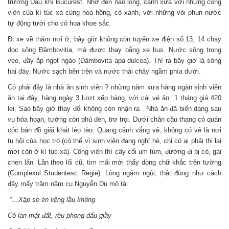
trường Dầu khí Bucurest. Nhớ đến nao lòng, cảnh xưa với những công
viên của kí túc xá cùng hoa hồng, cỏ xanh, với những vòi phun nước
tự động tưới cho cỏ hoa khoe sắc.
Đi xe về thăm nơi ở, bây giờ không còn tuyến xe điện số 13, 14 chạy
dọc sông Đâmbovitia, mà được thay bằng xe bus. Nước sông trong
veo, đầy ắp ngọt ngào (Đâmbovita apa dulcea). Thì ra bây giờ là sông
hai đáy. Nước sạch bên trên và nước thải chảy ngầm phía dưới.
Có phải đây là nhà ăn sinh viên ? những năm xưa hàng ngàn sinh viên
ăn tại đây, hàng ngày 3 lượt xếp hàng, với cái vé ăn 1 tháng giá 420
lei. Sao bây giờ thay đổi không còn nhận ra . Nhà ăn đã biến dạng sau
vụ hỏa hoạn, tường còn phủ đen, trơ trọi. Dưới chân cầu thang có quán
cóc bán đồ giải khát lèo tèo. Quang cảnh vắng vẻ, không có vẻ là nơi
tụ hội cùa học trò (có thể vì sinh viên đang nghỉ hè, chỉ có ai phải thi lại
mới còn ở kí tuc xá). Công viên thì cây cối um tùm, đường đi bị cỏ, gai
chen lấn. Lần theo lối cũ, tìm mãi mới thấy dòng chữ khắc trên tường
(Complexul Studentesc Regie). Lòng ngậm ngùi, thật đúng như cách
đây mấy trăm năm cụ Nguyễn Du mô tả:
“…Xập sè én liệng lầu không
Cỏ lan mặt đất, rêu phong dấu giầy