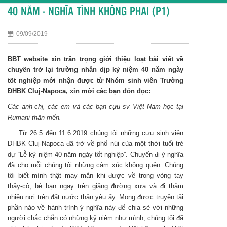
40 NĂM - NGHĨA TÌNH KHÔNG PHAI (P1)
09/09/2019
BBT we
bsite xin trân trọng giới thiệu loạt bài viết về
chuyến trở lại trường nhân dịp kỷ niệm 40 năm ngày
tốt nghiệp mới nhận được từ Nhóm sinh viên Trường
ĐHBK Cluj-Napoca, xin mời các bạn đón đọc:
Các anh-chị, các em và các bạn cựu sv Việt Nam học tại
Rumani thân mến.
Từ 26.5 đến 11.6.2019 chúng tôi những cựu sinh viên
ĐHBK Cluj-Napoca đã trở về phố núi của một thời tuổi trẻ
dự “Lễ kỷ niệm 40 năm ngày tốt nghiệp”. Chuyến đi ý nghĩa
đã cho mỗi chúng tôi những cảm xúc không quên. Chúng
tôi biết mình thật may mắn khi được về trong vòng tay
thầy-cô, bè bạn ngay trên giảng đường xưa và đi thăm
nhiều nơi trên đất nước thân yêu ấy. Mong được truyền tải
phần nào về hành trình ý nghĩa này để chia sẻ với những
người chắc chắn có những kỷ niệm như mình, chúng tôi đã