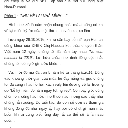
ghi chép lại và gửi BBT Tập san của Hội hữu nghị Việt
Nam-Rumani.
Phần 1
:
“NHƯ VỀ LẠI NHÀ MÌNH …”
Hình như đó là cảm nhận chung nhất mà ai cũng có khi
về lại miền ký ức của một thời sinh viên xa, xa lắm…
Trưa ngày 28.10.2016, khi ra sân bay tiễn 34 bạn Rumani
cùng khóa của ĐHBK Cluj-Napoca kết thúc chuyến thăm
Việt nam 12 ngày, chúng tôi đã nắm tay nhau
“Ne
vom
reintalni la 2019
”. Lời hứa chắc như đinh đóng cột nhắc
chúng tôi luôn giữ gìn sức khỏe…
Và, mới đó mà đã tròn 5 năm kể từ tháng
5.2014
. Đúng
vào khoảng thời gian của mùa hè đầy nắng và gió, chúng
tôi đã cùng nhau hồ hởi xách valy lên đường về lại trường
dự “Lễ kỷ niệm 35 năm ngày tốt nghiệp”. Còn bây giờ, cũng
chộn rộn, cũng háo hức như thuở nào nhưng sao thấy như
chùng hẳn xuống. Do tuổi tác, do con số cựu sv tham gia
không đông đủ như ngày ấy hay bởi có chút gì man mác
buồn khi ai cũng biết rằng đây rất có thể sẽ là lần sau
cuối…