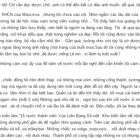
 tôi! Chỉ cần đọc được chữ ,anh có thể đến bất cứ đâu anh muốn ;dễ quá ,tiệ
ới XHCN của Mascơva ,nhưng tôi chưa vào vội .Nhìn ngắm các lâu đài của C
rường lát đá hộc màu xám từng viên vuông nhỏ... Tôi thấy bên kia quảng t
o và những tấm bưu thiếp ,nên biết là người ta đang vào lăng .Tôi đi qua q
y trắng ,mũ kê-pi diễu qua ,thật trang nghiêm và đẹp .Rồi tôi cũng được vào lă
ng trán rộng ,bộ râu cằm nhô lên ...Gần quá ,tưởng như với tay là sờ đượ
 ngoài lăng trong ánh nắng chói trang của buổi trưa.Sau đó tôi cùng những n
ân lấm tay bùn từ nhỏ ,đã được viếng Lê-nin , vị lãnh tụ kiệt xuất !
ưng những cảm xúc ấy của 48 năm về trước mỗi lần nghĩ đến vẫn khiến tôi cả
 ,chiếc đồng hồ trên đỉnh tháp ,và những mái vòm ,những cổng thành ,tườn
ời nay mà người ta đã xây dựng nên một cung điện đồ sộ đến vậy .Người ta
i có tầm nhìn vĩ đại biết bao .Quên cả ăn đến khi thấy đói ,tôi mua cái b
am nho (mất 3 rub) Những quả nho rất to , ngọt lịm,sau khi xối nước ở một c
ani ,do di chuyển chỗ ở vài lần tôi đã đánh mất nó .Đến chiều ,tôi lại theo 
 triển lãm “15 nước thành viên “của Liên Bang Xô-viết .Khu triển lãm rất r
hững đường phố gần đó để ngắm nhìn quang cảnh .Trên các đường phố rất r
hì nhiều vô kể ,và trôleybus .Những chiếc xe volga ,mascovic ...nối đuôi nha
iếc cần điện cao , nối đuôi nhau .Thành phố vô cùng tấp nập những xe cộ nhưng