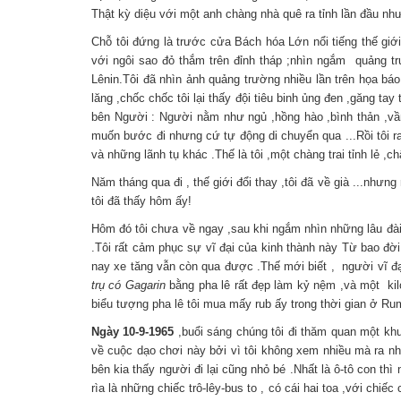
Thật kỳ diệu với một anh chàng nhà quê ra tỉnh lần đầu như
Chỗ tôi đứng là trước cửa Bách hóa Lớn nổi tiếng thế gi
với ngôi sao đỏ thắm trên đỉnh tháp ;nhìn ngắm quảng t
Lênin.Tôi đã nhìn ảnh quảng trường nhiều lần trên họa bá
lăng ,chốc chốc tôi lại thấy đội tiêu binh ủng đen ,găng ta
bên Người : Người nằm như ngủ ,hồng hào ,bình thản ,vầ
muốn bước đi nhưng cứ tự động di chuyển qua ...Rồi tôi ra
và những lãnh tụ khác .Thế là tôi ,một chàng trai tỉnh lẻ ,ch
Năm tháng qua đi , thế giới đổi thay ,tôi đã về già ...nh
tôi đã thấy hôm ấy!
Hôm đó tôi chưa về ngay ,sau khi ngắm nhìn những lâu đài
.Tôi rất cảm phục sự vĩ đại của kinh thành này Từ bao đ
nay xe tăng vẫn còn qua được .Thế mới biết , người vĩ đạ
trụ có Gagarin
bằng pha lê rất đẹp làm kỷ nệm ,và một kilog
biểu tượng pha lê tôi mua mấy rub ấy trong thời gian ở Rum
Ngày 10-9-1965
,buổi sáng chúng tôi đi thăm quan một khu
về cuộc dạo chơi này bởi vì tôi không xem nhiều mà ra n
bên kia thấy người đi lại cũng nhỏ bé .Nhất là ô-tô con t
rìa là những chiếc trô-lêy-bus to , có cái hai toa ,với ch