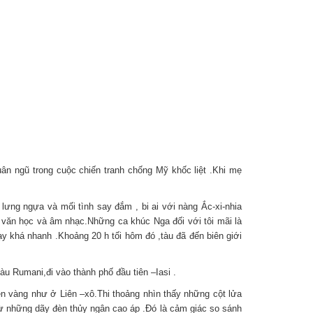
ân ngũ trong cuộc chiến tranh chống Mỹ khốc liệt .Khi mẹ
lưng ngựa và mối tình say đắm , bi ai với nàng Ắc-xi-nhia
 văn học và âm nhạc.Những ca khúc Nga đối với tôi mãi là
ạy khá nhanh .Khoảng 20 h tối hôm đó ,tàu đã đến biên giới
tàu Rumani,đi vào thành phố đầu tiên –Iasi .
n vàng như ở Liên –xô.Thi thoảng nhìn thấy những cột lửa
 từ những dãy đèn thủy ngân cao áp .Đó là cảm giác so sánh