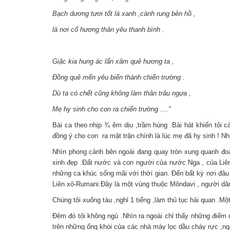
Bạch dương tươi tốt lá xanh ,cành rung bên hồ ,
là nơi cố hương thân yêu thanh bình .
Giặc kia hung ác lấn xâm quê hương ta ,
Đồng quê mến yêu biến thành chiến trường .
Dù ta có chết cũng không làm thân trâu ngựa ,
Mẹ hy sinh cho con ra chiến trường ....”
Bài ca theo nhịp ¾ êm dịu ,trầm hùng .Bài hát khiến tôi
đồng ý cho con ra mặt trận chính là lúc mẹ đã hy sinh ! Nhữ
Nhìn phong cảnh bên ngoài đang quay tròn xung quanh đoàn
xinh đẹp .Đất nước và con người của nước Nga , của Liên
những ca khúc sống mãi với thời gian. Đến bất kỳ nơi đâu 
Liên xô-Rumani.Đây là một vùng thuộc Môndavi , người dân
Chúng tôi xuống tàu ,nghỉ 1 tiếng ,làm thủ tục hải quan .Mộ
Đêm đó tôi không ngủ .Nhìn ra ngoài chỉ thấy những điểm
trên những ống khói của các nhà máy lọc dầu cháy rực ,ngả