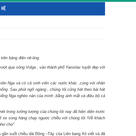
 HỆ
trên bảng điện nê-ông.
 vượt qua sông Volga , vào thành phố Yaroslav tuyệt đẹp với
viên Nga và có cả sinh viên các nước khác ,cùng với nhân
ống .Sau phút ngỡ ngàng , chúng tôi cũng hát theo bài hát
n tiếng Nga nghèo nàn của mình ,bằng ánh mắt và điệu bộ cả
ét trong tưởng tượng của chúng tôi nay đã hiện diện trước
 8 xe song hàng chạy ngược chiều với chúng tôi !Về khách
như chợ”.
ua gần suốt chiều dài Đông –Tây của Liên bang Xô viết và đã