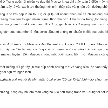
phố ở Trung quốc rất nhiều xe đạp thì Mạc-tư-khoa chỉ thấy toàn ôtô!Có mấy 
i ấm ,cây lá vẫn xanh ,thi thoảng mới nhìn thấy sắc vàng nâu trên đường phố
 là to lớn gấp 2 lần tôi .Họ đi lại lại rất nhanh nhẹn ,kể cả những ông bụng
 hàng mua bán tôi gặp nhiều người thon thả hơn .Phụ nữ da trắng ,tóc vàng
ông nở ,chân to ,rất khỏe mạnh .Khi đứng gần hoặc khi đi ngang qua , có mù
 những cảm xúc của mình ở Mascơva .Sau đó chúng tôi chuẩn bị tiếp tục cuộc h
 lên tàu đi Rumani.Từ Mascova đến Bucaret còn khoảng 2000 km nữa .Nhà ga
nhìn thấy cái đầu tàu nào có ống khói hơi nước nhô cao nữa.Trên sân ga ,các
ệt mà lưu luyến . Đến Mascova trong một buổi hoàng hôn , rời Mascova cũng 
có một miếng đùi gà tây ,nước súp sánh những mỡ và váng sữa, ăn vào thấy
 tôi ngủ rất ngon lành.
,thành phố mà tôi đã nhìn thấy ở bộ phim “Cô gái Ki-ép”.Chín giờ sáng nay
ương, rừng cây nhuốm màu vàng nâu đỏ như trong tranh vẽ.Chúng tôi hát với