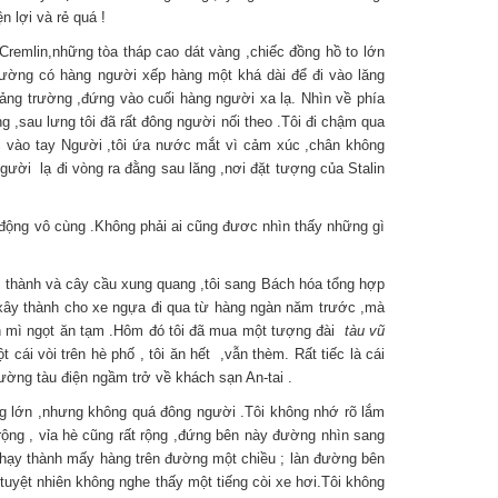
n lợi và rẻ quá !
remlin,những tòa tháp cao dát vàng ,chiếc đồng hồ to lớn
rường có hàng người xếp hàng một khá dài để đi vào lăng
uảng trường ,đứng vào cuối hàng người xa lạ. Nhìn về phía
ng ,sau lưng tôi đã rất đông người nối theo .Tôi đi chậm qua
c vào tay Người ,tôi ứa nước mắt vì cảm xúc ,chân không
gười lạ đi vòng ra đằng sau lăng ,nơi đặt tượng của Stalin
m động vô cùng .Không phải ai cũng đươc nhìn thấy những gì
g thành và cây cầu xung quang ,tôi sang Bách hóa tổng hợp
 xây thành cho xe ngựa đi qua từ hàng ngàn năm trước ,mà
ánh mì ngọt ăn tạm .Hôm đó tôi đã mua một tượng đài
tàu vũ
ái vòi trên hè phố , tôi ăn hết ,vẫn thèm. Rất tiếc là cái
đường tàu điện ngầm trở về khách sạn An-tai .
ộng lớn ,nhưng không quá đông người .Tôi không nhớ rõ lắm
ộng , vỉa hè cũng rất rộng ,đứng bên này đường nhìn sang
u chạy thành mấy hàng trên đường một chiều ; làn đường bên
 tuyệt nhiên không nghe thấy một tiếng còi xe hơi.Tôi không