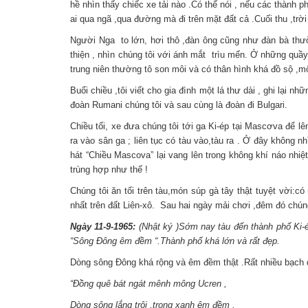
hề nhìn thấy chiếc xe tải nào .Có thể nói , nếu các thành 
ai qua ngã ,qua đường mà đi trên mặt đất cả .Cuối thu ,trờ
Người Nga to lớn, hơi thô ,đàn ông cũng như đàn bà thường
thiện , nhìn chúng tôi với ánh mắt trìu mến. Ở những quầy
trung niên thường tô son môi và có thân hình khá đồ sộ ,m
Buổi chiều ,tôi viết cho gia đình một lá thư dài , ghi lại
đoàn Rumani chúng tôi và sau cùng là đoàn đi Bulgari.
Chiều tối, xe đưa chúng tôi tới ga Ki-ép tại Mascơva để
ra vào sân ga ; liên tục có tàu vào,tàu ra . Ở đây không 
hát “Chiều Mascova” lại vang lên trong không khí náo nhi
trùng hợp như thế !
Chúng tôi ăn tối trên tàu,món súp gà tây thật tuyệt vời:
nhất trên đất Liên-xô. Sau hai ngày mải chơi ,đêm đó chúng
Ngày 11-9-1965:
(Nhật ký )Sớm nay tàu đến thành phố Ki-ép
“Sông Đông êm đềm “.Thành phố khá lớn và rất đẹp.
Dòng sông Đông khá rộng và êm đềm thật .Rất nhiều bạch d
“Đồng quê bát ngát mênh mông Ucren ,
Dòng sông lắng trôi ,trong xanh êm đềm .