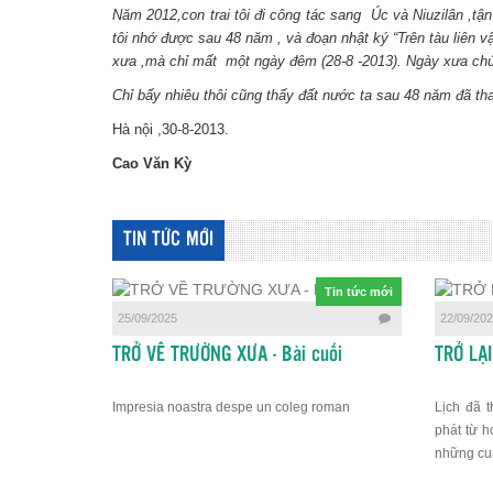
Năm 2012,con trai tôi đi công tác sang Úc và Niuzilân ,t
tôi nhớ được sau 48 năm , và đoạn nhật ký “Trên tàu liên v
xưa ,mà chỉ mất một ngày đêm (28-8 -2013). Ngày xưa chúng
Chỉ bấy nhiêu thôi cũng thấy đất nước ta sau 48 năm đã tha
Hà nội ,30-8-2013.
Cao Văn Kỳ
TIN TỨC MỚI
Tin tức mới
25/09/2025
22/09/20
TRỞ VỀ TRƯỜNG XƯA - Bài cuối
TRỞ LẠ
Impresia noastra despe un coleg roman
Lịch đã t
phát từ h
những cu
trải dài 