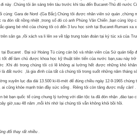
ến đi này .Chúng tôi ăn sáng trên tàu trước khi tàu đến Bucaret-Thủ đô nướ
i cùng: Gara de Nord -(Ga Bắc).Chúng tôi được nhân viên sứ quán ,chừng m
ác ra đón rất nồng nhiệt ,trong số đó có anh Phùng Văn Chiến ,bạn cùng lớp 
Bắc-giang bé nhỏ của chúng tôi có đến 3 lưu học sinh tại Bucaret-Rumani xa x
rên sân ga ,rồi xách va li lên xe về tập trung toàn đoàn tại ký túc xá của T
 tại Bucaret . Đại sứ Hoàng Tú cùng cán bộ và nhân viên của Sứ quán tiếp 
học tốt để làm chủ được khoa học kỹ thuật tiên tiến của nước bạn,sau này 
ước .Khi đó trong chúng tôi có lẽ không ai lường hết được những khó khă
à đất nước ,là gia đình của tất cả chúng tôi trong suốt những năm tháng số
đường xuyên lục địa dài 13.500 ki-lô-mét để đúng chiều ngày 12-9-1965 chúng 
 , ai cũng khỏe mạnh tràn đầy sức sống . Riêng tôi còn tăng được mấy cân! .
bè bạn quốc tế cùng chung lý tưởng với dân tộc ta đã đón nhận ,đào tạo chú
ây giờ,sau 48 năm ,mỗi khi nhớ lại chúng tôi vẫn không khỏi bồi hồi.
ng đổi thay rất nhiều .