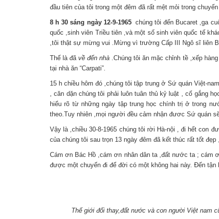
đầu tiên của tôi trong một đêm đã rất mệt mỏi trong chuy
8 h 30 sáng ngày 12-9-1965
chúng tôi đến Bucaret ,ga cuố
quốc ,sinh viên Triều tiên ,và một số sinh viên quốc tế kh
,tôi thật sự mừng vui .Mừng vì trường Cấp III Ngô sĩ liên 
Thế là đã
về đến nhà
.Chúng tôi ăn mặc chỉnh tề ,xếp hàng t
tại nhà ăn “Carpati”.
15 h chiều hôm đó ,chúng tôi tập trung ở Sứ quán Việt-nam
, căn dặn chúng tôi phải luôn tuân thủ kỷ luật , cố gắng 
hiểu rõ từ những ngày tập trung học chính trị ở trong n
theo.Tuy nhiên ,mọi người đều cảm nhận đươc Sứ quán sẽ l
Vậy là ,chiều 30-8-1965 chúng tôi rời Hà-nội , đi hết con 
của chúng tôi sau trọn 13 ngày đêm đã kết thúc rất tốt đẹp
Cám ơn Bác Hồ ,cám ơn nhân dân ta ,đất nước ta ; cám ơn 
được một chuyến đi để đời có một không hai này. Đến tận b
Thế giới đổi thay,đất nước và con người Việt nam cũ