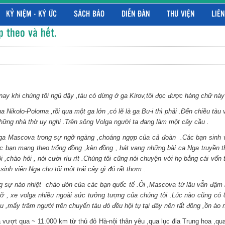
KỶ NIỆM - KÝ ỨC
SÁCH BÁO
DIỄN ĐÀN
THƯ VIỆN
LIÊN
 theo và hết.
ay khi chúng tôi ngủ dậy ,tàu có dừng ở ga Kirov,tôi đọc được hàng chữ này 
 Nikolo-Poloma ,rồi qua một ga lớn ,có lẽ là ga Bu-i thì phải .Đến chiều tàu
hững nhà thờ uy nghi .Trên sông Volga người ta đang làm một cây cầu .
o ga Mascova trong sự ngỡ ngàng ,choáng ngợp của cả đoàn .Các bạn sinh 
 bạn mang theo trống đồng ,kèn đồng , hát vang những bài ca Nga truyền th
 ,chào hỏi , nói cười ríu rít .Chúng tôi cũng nói chuyện với họ bằng cái vố
sinh viên Nga cho tôi một trái cây gì đó rất thơm .
ng sự náo nhiệt chào đón của các bạn quốc tế .Ôi ,Mascova từ lâu vẫn đậm n
 rỡ , xe volga nhiều ngoài sức tưởng tượng của chúng tôi .Lúc nào cũng có
u ,mấy trăm người trên chuyến tàu đó đều hội tụ tại đây nên rất đông ,ồn ào 
đã vượt qua ~ 11.000 km từ thủ đô Hà-nội thân yêu ,qua lục đia Trung hoa ,q