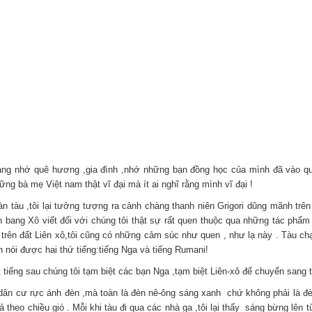
 càng nhớ quê hương ,gia đình ,nhớ những bạn đồng học của mình đã vào qu
ng bà mẹ Việt nam thật vĩ đại mà ít ai nghĩ rằng mình vĩ đại !
 tàu ,tôi lại tưởng tượng ra cảnh chàng thanh niên Grigori dũng mãnh trên 
 bang Xô viết đối với chúng tôi thật sự rất quen thuộc qua những tác phẩm
trên đất Liên xô,tôi cũng có những cảm súc như quen , như lạ này . Tàu ch
 nói được hai thứ tiếng:tiếng Nga và tiếng Rumani!
t tiếng sau chúng tôi tạm biệt các bạn Nga ,tạm biệt Liên-xô để chuyển sang 
 dân cư rực ánh đèn ,mà toàn là đèn nê-ông sáng xanh chứ không phải là đè
 theo chiều gió . Mỗi khi tàu đi qua các nhà ga ,tôi lại thấy sáng bừng lên