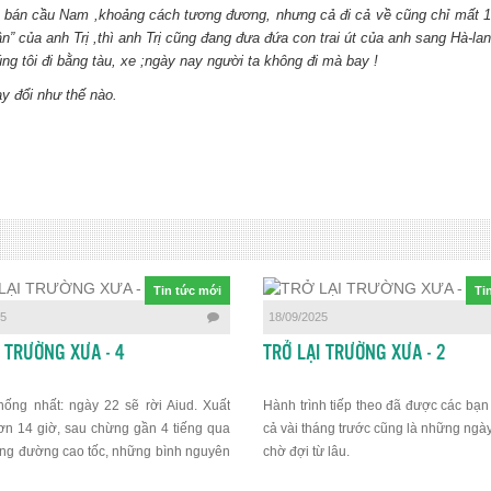
ận bán cầu Nam ,khoảng cách tương đương, nhưng cả đi cả về cũng chỉ mất 
ận” của anh Trị ,thì anh Trị cũng đang đưa đứa con trai út của anh sang Hà-
 tôi đi bằng tàu, xe ;ngày nay người ta không đi mà bay !
y đổi như thế nào.
Tin tức mới
Ti
25
18/09/2025
I TRƯỜNG XƯA - 4
TRỞ LẠI TRƯỜNG XƯA - 2
hống nhất: ngày 22 sẽ rời Aiud. Xuất
Hành trình tiếp theo đã được các bạn 
ơn 14 giờ, sau chừng gần 4 tiếng qua
cả vài tháng trước cũng là những ngày
ng đường cao tốc, những bình nguyên
chờ đợi từ lâu.
như bất tận và xuyên những cách rừng