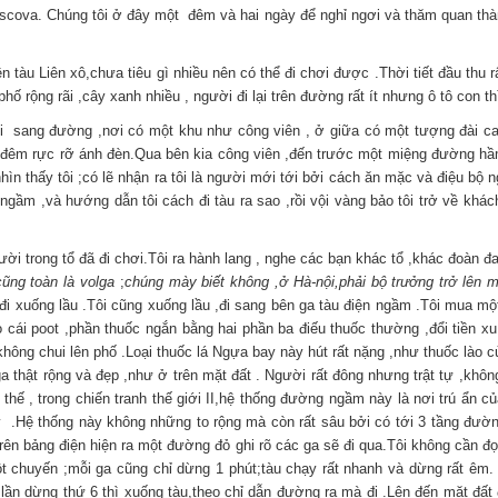
cova. Chúng tôi ở đây một đêm và hai ngày để nghỉ ngơi và thăm quan thàn
ên tàu Liên xô,chưa tiêu gì nhiều nên có thể đi chơi được .Thời tiết đầu thu 
ố rộng rãi ,cây xanh nhiều , người đi lại trên đường rất ít nhưng ô tô con th
i sang đường ,nơi có một khu như công viên , ở giữa có một tượng đài cao 
ời đêm rực rỡ ánh đèn.Qua bên kia công viên ,đến trước một miệng đường hầm 
ìn thấy tôi ;có lẽ nhận ra tôi là người mới tới bởi cách ăn mặc và điệu bộ 
gầm ,và hướng dẫn tôi cách đi tàu ra sao ,rồi vội vàng bảo tôi trở về khách
ười trong tổ đã đi chơi.Tôi ra hành lang , nghe các bạn khác tổ ,khác đoàn 
 cũng toàn là volga
;
chúng mày biết không ,ở Hà-nội,phải bộ trưởng trở lên 
đi xuống lầu .Tôi cũng xuống lầu ,đi sang bên ga tàu điện ngầm .Tôi mua một
cái poot ,phần thuốc ngắn bằng hai phần ba điếu thuốc thường ,đổi tiền xu
hông chui lên phố .Loại thuốc lá Ngựa bay này hút rất nặng ,như thuốc lào c
a thật rộng và đẹp ,như ở trên mặt đất . Người rất đông nhưng trật tự ,khô
hế , trong chiến tranh thế giới II,hệ thống đường ngầm này là nơi trú ẩn củ
y .Hệ thống này không những to rộng mà còn rất sâu bởi có tới 3 tầng đường
rên bảng điện hiện ra một đường đỏ ghi rõ các ga sẽ đi qua.Tôi không cần đ
một chuyến ;mỗi ga cũng chỉ dừng 1 phút;tàu chạy rất nhanh và dừng rất êm.
 lần dừng thứ 6 thì xuống tàu,theo chỉ dẫn đường ra mà đi .Lên đến mặt đấ