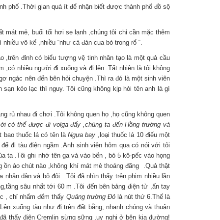
h phố .Thời gian quá ít để nhận biết được thành phố đồ sộ
rất mát mẻ, buổi tối hơi se lạnh ,chúng tôi chỉ cần mặc thêm
ì nhiều vô kể ,nhiều “như cả đàn cua bò trong rổ “.
,trên đỉnh có biểu tượng vệ tinh nhân tạo là một quả cầu
,có nhiều người đi xuống và đi lên .Tất nhiên là tôi không
ngơ ngác nên đến bên hỏi chuyện .Thì ra đó là một sinh viên
 sạn kẻo lạc thì nguy. Tôi cũng không kịp hỏi tên anh là gì
đang rủ nhau đi chơi .Tôi không quen họ ,họ cũng không quen
mới có thể được đi volga đấy ,chúng ta đến Hồng trường và
 bao thuốc lá có tên là
Ngựa bay ,
loại thuốc lá 10 điếu một
 để đi tàu điện ngầm .Anh sinh viên hôm qua có nói với tôi
ủa ta .Tôi ghi nhớ tên ga và vào bến , bỏ 5 kô-pếc vào họng
ng ồn ào chút nào ,không khí mát mẻ thoáng đãng .Quả thật
a nhân dân và bộ đội .Tôi đã nhìn thấy trên phim nhiều lần
,tầng sâu nhất tới 60 m .Tôi đến bên bảng điện tử ,ấn tay
ọc , chỉ nhẩm đếm thấy
Quảng trường Đỏ
là nút thứ 6.Thế là
 Lên xuống tàu như đi trên đất bằng, nhanh chóng và thuận
t đã thấy điện Cremlin sừng sững ,uy nghi ở bên kia đường!