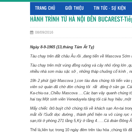
TRANG CHỦ
GIỚI THIỆU
TIN TỨC - SỰ KIỆN
HÀNH TRÌNH TỪ HÀ NỘI ĐẾN BUCAREST-Tiếp
08/09/2016
Ngày 8-9-1965 (13,tháng Tám Ất Tỵ)
Tàu chạy trên đất châu Âu rồi ,đang tiến về Mascova Sớm n
Tàu chạy trên một vùng đồng ruộng và cây nhỏ rộng lớn ,qua
nhiều nhà sơn màu sặc sỡ , những tháp chuông cổ kính , n
19h 2 phút (giờ Mascova ),con tàu đưa chúng tôi tiến và
viên sứ quán đã chờ đón chúng tôi rất đông ở sân ga .Các
Ka-chiu-sa ,Chiều Mascova ....Các bạn vây quanh chúng tôi
hai tay.Một sinh viên Veneduyela tặng tôi cái huy hiệu ,một 
Mấy chiếc ôtô buýt chở chúng tôi về khách sạn An-tai tro
mắt rồi !Suốt dọc đường , thành phố hiện ra vô cùng rực
sạn,tôi ở phòng 271 tầng 5,Kỳ ở tầng 4......Cả đoàn Đông Â
Thế là,liên tục trong 10 ngày đêm trên tàu hỏa ,chúng tôi 