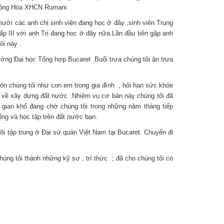
c Cộng Hòa XHCN Rumani.
ười các anh chị sinh viên đang học ở đây ,sinh viên Trung
cấp III với anh Trị đang học ở đây nữa.Lần đầu tiên gặp anh
ôi này .
rường Đại học Tổng hợp Bucaret .Buổi trưa chúng tôi ăn trưa
đón chúng tôi như con em trong gia đình , hỏi han sức khỏe
trở về xây dựng đất nước .Nhiệm vụ cơ bản này chúng tôi đã
n gian khổ đang chờ chúng tôi trong những năm tháng tiếp
ng và học tập trên đất nước bạn.
tôi tập trung ở Đại sứ quán Việt Nam tại Bucaret. Chuyến đi
ng tôi thành những kỹ sư , trí thức ; đã cho chúng tôi có