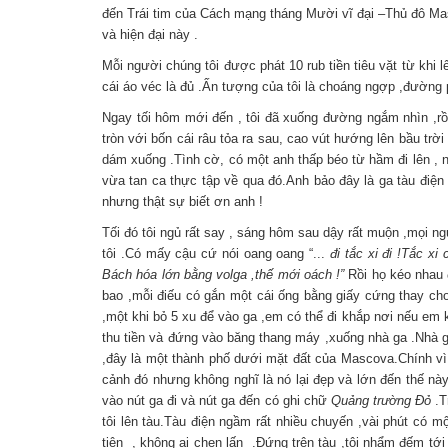
đến Trái tim của Cách mạng tháng Mười vĩ đại –Thủ đô Mas
và hiện đại này .
Mỗi người chúng tôi được phát 10 rub tiền tiêu vặt từ khi l
cái áo véc là đủ .Ấn tượng của tôi là choáng ngợp ,đường ph
Ngay tối hôm mới đến , tôi đã xuống đường ngắm nhìn ,rồ
tròn với bốn cái râu tỏa ra sau, cao vút hướng lên bầu tr
dám xuống .Tình cờ, có một anh thấp béo từ hầm đi lên , nh
vừa tan ca thực tập về qua đó.Anh bảo đây là ga tàu điện n
nhưng thật sự biết ơn anh !
Tối đó tôi ngủ rất say , sáng hôm sau dậy rất muộn ,mọi ng
tôi .Có mấy cậu cứ nói oang oang “...
đi tắc xi đi !Tắc xi
Bách hóa lớn bằng volga ,thế mới oách !”
Rồi họ kéo nhau 
bao ,mỗi điếu có gắn một cái ống bằng giấy cứng thay cho 
,một khi bỏ 5 xu để vào ga ,em có thể đi khắp nơi nếu em k
thu tiền và đứng vào băng thang máy ,xuống nhà ga .Nhà g
,đây là một thành phố dưới mặt đất của Mascova.Chính vì t
cảnh đó nhưng không nghĩ là nó lại đẹp và lớn đến thế nà
vào nút ga đi và nút ga đến có ghi chữ
Quảng trường Đỏ
.T
tôi lên tàu.Tàu điện ngầm rất nhiều chuyến ,vài phút có 
tiện , không ai chen lấn .Đứng trên tàu ,tôi nhẩm đếm tới