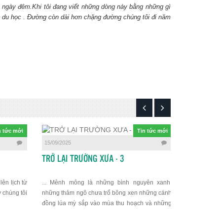
1 ngày đêm.Khi tôi đang viết những dòng này bằng những gì
lan du học . Đường còn dài hơn chặng đường chúng tôi đi năm
n tức mới
Tin tức mới
15/09/2025
14/09/2025
TRỞ LẠI TRƯỜNG XƯA - 3
TRỞ LẠI T
lên lịch từ
... Mênh mông là những bình nguyên xanh,
lĐây là loạt
 chúng tôi
những thảm ngô chưa trổ bông xen những cánh
ĐHBK Cluj - 
đồng lúa mỳ sắp vào mùa thu hoạch và những
trường nhâ
khu dân cư cứ thấp thoáng lướt qua cửa kinh.
trường. BBT 