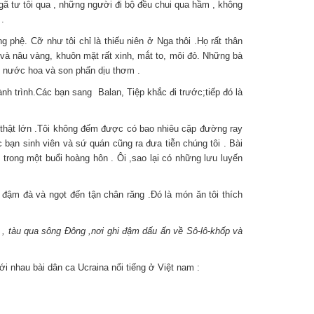
ngã tư tôi qua , những người đi bộ đều chui qua hầm , không
 .
 phệ. Cỡ như tôi chỉ là thiếu niên ở Nga thôi .Họ rất thân
 và nâu vàng, khuôn mặt rất xinh, mắt to, môi đỏ. Những bà
i nước hoa và son phấn dịu thơm .
ành trình.Các bạn sang Balan, Tiệp khắc đi trước;tiếp đó là
 thật lớn .Tôi không đếm được có bao nhiêu cặp đường ray
 bạn sinh viên và sứ quán cũng ra đưa tiễn chúng tôi . Bài
trong một buổi hoàng hôn . Ôi ,sao lại có những lưu luyến
 đậm đà và ngọt đến tận chân răng .Đó là món ăn tôi thích
 , tàu qua sông Đông ,nơi ghi đậm dấu ấn về Sô-lô-khốp và
 nhau bài dân ca Ucraina nổi tiếng ở Việt nam :