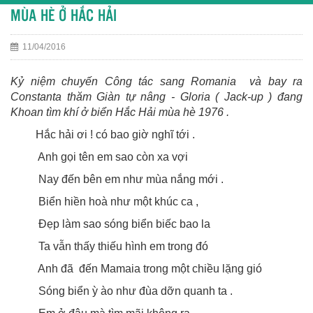
MÙA HÈ Ở HẮC HẢI
11/04/2016
Kỷ niệm chuyến Công tác sang Romania và bay ra
Constanta thăm Giàn tự nâng - Gloria ( Jack-up ) đang
Khoan tìm khí ở biển Hắc Hải mùa hè 1976 .
Hắc hải ơi ! có bao giờ nghĩ tới .
Anh gọi tên em sao còn xa vợi
Nay đến bên em như mùa nắng mới .
Biển hiền hoà như một khúc ca ,
Đẹp làm sao sóng biển biếc bao la
Ta vẫn thấy thiếu hình em trong đó
Anh đã đến Mamaia trong một chiều lặng gió
Sóng biển ỳ ào như đùa dỡn quanh ta .