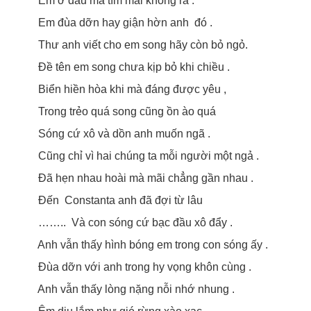
Em ở đâu mà tìm mãi không ra .
Em đùa dỡn hay giận hờn anh đó .
Thư anh viết cho em song hãy còn bỏ ngỏ.
Đề tên em song chưa kịp bỏ khi chiều .
Biển hiền hòa khi mà đáng được yêu ,
Trong trẻo quá song cũng ồn ào quá
Sóng cứ xô và dồn anh muốn ngã .
Cũng chỉ vì hai chúng ta mỗi người một ngả .
Đã hẹn nhau hoài mà mãi chẳng gần nhau .
Đến Constanta anh đã đợi từ lâu
…….. Và con sóng cứ bạc đầu xô đẩy .
Anh vẫn thấy hình bóng em trong con sóng ấy .
Đùa dỡn với anh trong hy vọng khôn cùng .
Anh vẫn thấy lòng nặng nỗi nhớ nhung .