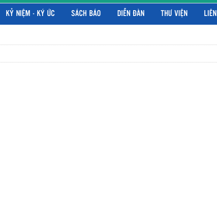
KỶ NIỆM - KÝ ỨC
SÁCH BÁO
DIỄN ĐÀN
THƯ VIỆN
LIÊN