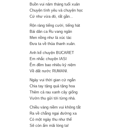
Buồn vui năm tháng tuổi xuân
Chuyện tình yêu và chuyện học
Cứ như vừa đó, rất gần...
Rộn ràng tiếng cười, tiếng hát
Bài dân ca Ru vang ngân
Men nồng như là xúc tác
Đưa ta về thủa thanh xuân.
Anh kể chuyện BUCARET
Em nhắc chuyện IASI
Êm đềm bao nhiêu kỷ niệm
Về đất nước RUMANI.
Ngày vui thời gian cứ ngắn
Chia tay tặng quả tặng hoa
Thêm cả rau xanh cây giống
Vườn thu gửi tới từng nhà.
Chiều vàng niềm vui không tắt
Ra về chẳng ngại đường xa
Có một ngày thu như thế
Sẽ còn ấm mãi lòng ta!