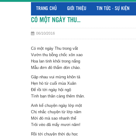
TRANG CHỦ
GIỚI THIỆU
TIN TỨC - SỰ KIỆN
CÓ MỘT NGÀY THU...
06/10/2016
Có một ngày Thu trong vắt
Vườn thu bỗng chốc xôn xao
Hoa lan tinh khôi trong nắng
Mẫu đơn đỏ thắm đón chào.
Gặp nhau vui mừng khôn tả
Hẹn hò từ cuối mùa Xuân
Để rồi tới ngày hội ngộ
Tình bạn thân càng thêm thân.
Anh kể chuyện ngày lớp một
Chị nhắc chuyện từ lớp năm
Mới đó mà sao nhanh thế
Trôi vèo đã mấy mươi năm!
Rồi tới chuyện thời du học