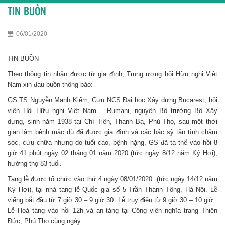
TIN BUỒN
06/01/2020
TIN BUỒN
Theo thông tin nhận được từ gia đình, Trung ương hội Hữu nghị Việt
Nam xin đau buồn thông báo:
GS.TS Nguyễn Mạnh Kiểm, Cựu NCS Đại học Xây dựng Bucarest, hội
viên Hội Hữu nghị Việt Nam – Rumani, nguyên Bộ trưởng Bộ Xây
dựng, sinh năm 1938 tại Chí Tiên, Thanh Ba, Phú Thọ, sau một thời
gian lâm bệnh mặc dù đã được gia đình và các bác sỹ tận tình chăm
sóc, cứu chữa nhưng do tuổi cao, bệnh nặng, GS đã tạ thế vào hồi 8
giờ 41 phút ngày 02 tháng 01 năm 2020 (tức ngày 8/12 năm Kỷ Hợi),
hưởng thọ 83 tuổi.
Tang lễ được tổ chức vào thứ 4 ngày 08/01/2020 (tức ngày 14/12 năm
Kỷ Hợi), tại nhà tang lễ Quốc gia số 5 Trần Thánh Tông, Hà Nội. Lễ
viếng bắt đầu từ 7 giờ 30 – 9 giờ 30. Lễ truy điệu từ 9 giờ 30 – 10 giờ .
Lễ Hoả táng vào hồi 12h và an táng tại Công viên nghĩa trang Thiên
Đức, Phú Thọ cùng ngày.