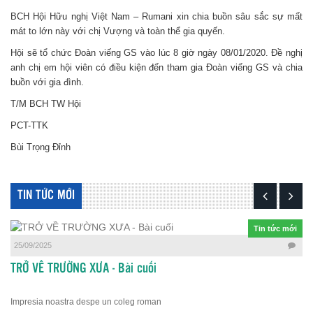
BCH Hội Hữu nghị Việt Nam – Rumani xin chia buồn sâu sắc sự mất
mát to lớn này với chị Vượng và toàn thể gia quyến.
Hội sẽ tổ chức Đoàn viếng GS vào lúc 8 giờ ngày 08/01/2020. Đề nghị
anh chị em hội viên có điều kiện đến tham gia Đoàn viếng GS và chia
buồn với gia đình.
T/M BCH TW Hội
PCT-TTK
Bùi Trọng Đỉnh
TIN TỨC MỚI
Tin tức mới
25/09/2025
TRỞ VỀ TRƯỜNG XƯA - Bài cuối
Impresia noastra despe un coleg roman