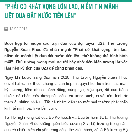
"PHẢI CÓ KHÁT VỌNG LỚN LAO, NIỀM TIN MÃNH
LIỆT ĐƯA ĐẤT NƯỚC TIẾN LÊN"
13/02/2018
Buổi họp tối muộn sau trận đấu của đội tuyển U23, Thủ tướng
Nguyễn Xuân Phúc đã nhấn mạnh "Phải có khát vọng lớn lao,
niềm tin mãnh liệt đưa đất nước tiến lên, chứ không thể bình bình
mãi”. Thủ tướng mong mọi người hãy nhớ đến hiện tượng lột xác
làm nên kỳ tích của U23 để cùng phấn đấu.
Ngay khi bước sang đầu năm 2018, Thủ tướng Nguyễn Xuân Phúc
quyết liệt và hối thúc, chúng ta cần tiếp tục quyết liệt hơn trên các mặt:
kỷ cương, liêm chính, hành động, sáng tạo, hiệu quả, đề cao trách
nhiệm cá nhân, xây dựng nền công vụ trong sạch, quyết tâm loại trừ
tham ô, nhũng nhiễu... Tất cả nhằm kiến tạo một môi trường phát triển
kinh tế minh bạch và bền vững.
Tại Hội nghị tổng kết của Bộ Kế hoạch và Đầu tư hôm 15/1,
Thủ tướng
Nguyễn Xuân Phúc
không quên biểu dương 2 vị bộ trưởng trong năm
qua có nhiều biến chuyển trong công tác điều hành, đó là Bộ trưởng Bộ