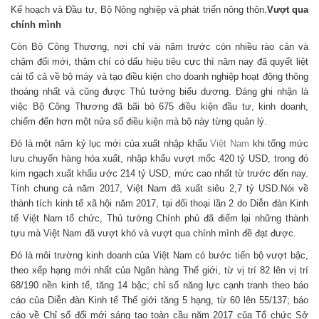
Kế hoạch và Đầu tư, Bộ Nông nghiệp và phát triển nông thôn.
Vượt qua
chính mình
Còn Bộ Công Thương, nơi chỉ vài năm trước còn nhiều rào cản và
chậm đổi mới, thậm chí có dấu hiệu tiêu cực thì năm nay đã quyết liệt
cải tổ cả về bộ máy và tạo điều kiện cho doanh nghiệp hoạt động thông
thoáng nhất và cũng được Thủ tướng biểu dương. Đáng ghi nhận là
việc Bộ Công Thương đã bãi bỏ 675 điều kiện đầu tư, kinh doanh,
chiếm đến hơn một nửa số điều kiện mà bộ này từng quản lý.
Đó là một năm kỷ lục mới của xuất nhập khẩu
Việt Nam
khi tổng mức
lưu chuyển hàng hóa xuất, nhập khẩu vượt mốc 420 tỷ USD, trong đó
kim ngạch xuất khẩu ước 214 tỷ USD, mức cao nhất từ trước đến nay.
Tính chung cả năm 2017, Việt Nam đã xuất siêu 2,7 tỷ USD.Nói về
thành tích kinh tế xã hội năm 2017, tại đối thoại lần 2 do Diễn đàn Kinh
tế Việt Nam tổ chức, Thủ tướng Chính phủ đã điểm lại những thành
tựu mà Việt Nam đã vượt khó và vượt qua chính mình đề đạt được.
Đó là môi trường kinh doanh của Việt Nam có bước tiến bộ vượt bậc,
theo xếp hạng mới nhất của Ngân hàng Thế giới, từ vị trí 82 lên vị trí
68/190 nền kinh tế, tăng 14 bậc; chỉ số năng lực cạnh tranh theo báo
cáo của Diễn đàn Kinh tế Thế giới tăng 5 hạng, từ 60 lên 55/137; báo
cáo về Chỉ số đổi mới sáng tạo toàn cầu năm 2017 của Tổ chức Sở