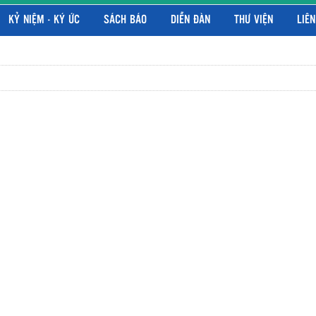
KỶ NIỆM - KÝ ỨC
SÁCH BÁO
DIỄN ĐÀN
THƯ VIỆN
LIÊN