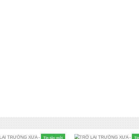
Tin tức mới
Ti