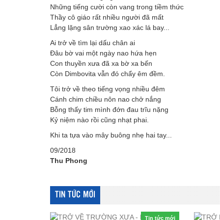
Những tiếng cười còn vang trong tiềm thức
Thầy cô giáo rất nhiều người đã mất
Lẳng lặng sân trường xao xác lá bay...
Ai trở về tìm lại dấu chân ai
Đâu bờ vai một ngày nao hứa hẹn
Con thuyền xưa đã xa bờ xa bến
Còn Dimbovita vẫn đó chẩy êm đềm.
Tôi trở về theo tiếng vọng nhiều đêm
Cánh chim chiều nôn nao chở nắng
Bỗng thấy tim mình đớn đau trĩu nặng
Kỷ niệm nào rồi cũng nhạt phai.
Khi ta tựa vào mây buông nhẹ hai tay...
09/2018
Thu Phong
TIN TỨC MỚI
Tin tức mới