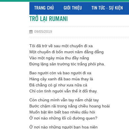
TRANG CHỦ
GIỚI THIỆU
TIN TỨC - SỰ KIỆN
TRỞ LẠI RUMANI
09/05/2019
Tôi đã trở về sau một chuyến đi xa
Một chuyến đi bốn mươi năm đằng đẵng
Vào một ngày mùa thu đầy nắng
Đứng lặng sân trường tóc trắng phôi pha.
Bao người còn và bao người đi xa
Hàng cây xanh đã bao mùa thay lá
Đã chẳng có gì như xưa nữa cả
Chỉ còn tình người vẫn thế ít đổi thay.
Còn chúng mình vẫn tay nắm chặt tay
Bước chậm rãi trong nắng chiều hoang hoải
Muốn bật lên biết bao nhiêu dấu hỏi
Ở nơi nào những lối cũ đường quen?
Ở nơi nào những người bạn hoa niên