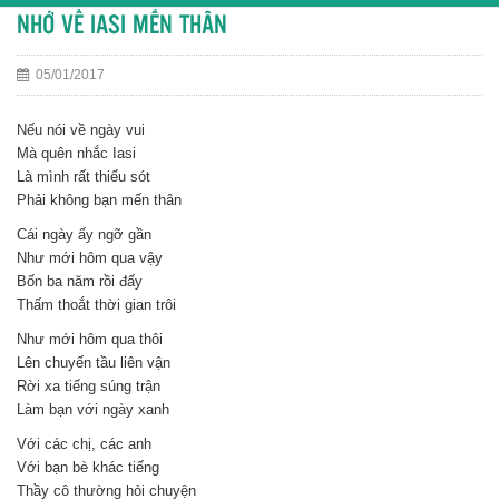
NHỚ VỀ IASI MẾN THÂN
05/01/2017
Nếu nói về ngày vui
Mà quên nhắc Iasi
Là mình rất thiếu sót
Phải không bạn mến thân
Cái ngày ấy ngỡ gần
Như mới hôm qua vậy
Bốn ba năm rồi đấy
Thấm thoắt thời gian trôi
Như mới hôm qua thôi
Lên chuyến tầu liên vận
Rời xa tiếng súng trận
Làm bạn với ngày xanh
Với các chị, các anh
Với bạn bè khác tiếng
Thầy cô thường hỏi chuyện