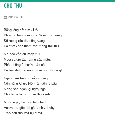
CHỜ THU
20/08/2016
Bằng lăng cất tím đi rồi
Phượng hồng giấu lửa để rồi Thu sang
Đã mong dìu dịu nắng vàng
Đã chờ xanh thẳm mơ màng trời thu
Mà sao vẫn cứ mây mù
Mưa sa gió táp, âm u sắc mầu.
Phải chăng ô thước bắc cầu
Để trời đất mãi nặng mầu nhớ thương!
Ngàn năm tình cũ vấn vương
Nên nàng Chức Nữ mãi tuôn lệ sầu.
Mong sao ngắn lại ngày ngâu
Cho ta về lại với mầu thu xanh.
Mong ngày hội ngộ tới nhanh
Vườn thu gặp chị gặp anh vui vầy
Trao câu thơ với nụ cười