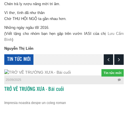
Chén trà ly rượu nâng mời tri âm.
Vì thơ, tình đã như thân
Chờ THU HỘI NGỘ ta gần nhau hơn.
Những ngày ngâu t8/ 2016.
(Viết tặng cho nhóm bạn hẹn gặp trên vườn IASI của chị
Lưu Cẩm
Bình
)
Nguyễn Thị Liên
TIN TỨC MỚI
Tin tức mới
25/09/2025
TRỞ VỀ TRƯỜNG XƯA - Bài cuối
Impresia noastra despe un coleg roman