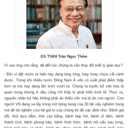
GS TSKH Trần Ngọc Thêm
Vì sao ông cho rằng, đã đến lúc chúng ta cần thay đổi triết lý giáo dục?
- Bởi vì đất nước ta hiện nay đang lúng túng, loay hoay chưa cất cánh
được. Trong khi nhiều nước Đông Nam Á vốn có xuất phát điểm thấp
hơn ta mà nay đang lần lượt vượt ta. Chúng ta tuyên bố văn hóa là
quan trọng nhưng ở đâu cũng chỉ thấy lo phát triển kinh tế. Thực ra,
nguyên nhân tụt hậu không phải do thiếu vốn mà là do con người. Con
người VN đang sa lầy trong mớ bòng bong của 30 tật xấu nghiêm trọng
mà đề tài nghiên cứu hệ giá trị của chúng tôi đã xác định như: Bệnh giả
dối, thói dựa dẫm, thói cào bằng, bệnh hẹp hòi, bệnh sĩ diện, bệnh
thành tích, bệnh phong trào, bệnh hình thức, bệnh nói xấu sau lưng,