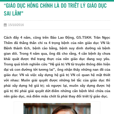
“GIÁO DỤC HỎNG CHÍNH LÀ DO TRIẾT LÝ GIÁO DỤC
SAI LẦM"
15/10/2016
Cách đây 4 năm, cũng trên Báo Lao Động, GS.TSKH. Trần Ngọc
Thêm đã thẳng thắn chỉ ra 4 trọng bệnh của nền giáo dục VN là:
Bệnh thành tích, bệnh cào bằng, bệnh suy dinh dưỡng và bệnh
gian dối. Trong 4 năm qua, ông đã cho rằng, 4 căn bệnh ấy chưa
khái quát được thể trạng thực của nền giáo dục đang suy yếu.
Trong quá trình nghiên cứu “Hệ giá trị VN từ truyền thống đến hiện
đại và con đường tới tương lai”, ông nhận thấy những nan đề của
giáo dục VN và việc xây dựng hệ giá trị VN có quan hệ mật thiết
với nhau: Muốn giải quyết được những bế tắc của giáo dục thì
phải xây dựng hệ giá trị; và ngược lại, muốn xây dựng được hệ
giá trị thì phải giải quyết dứt điểm những căn bệnh khó chữa của
nền giáo dục, mà điểm mấu chốt là phải thay đổi triết lý giáo dục.