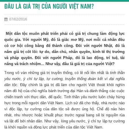
ĐÂU LÀ GIÁ TRỊ CỦA NGƯỜI VIỆT NAM?
07/02/2016
Một dân tộc muốn phát triển phải có giá trị chung làm động lực
quốc gia. Với người Mỹ, đó là giấc mơ Mỹ, nơi mỗi cá nhân đều
có cơ hội công bằng để thành công. Đối với người Nhật, đó là
năm giá trị cốt lõi: tự do, dân chủ, nhân quyền, kinh tế thị trường
và pháp quyền. Đối với người Pháp, đó là lao động, trí tuệ, tài
năng và trách nhiệm... Như vậy, đâu là giá trị của người Việt?
Trong vô vàn những giá trị truyền thống, có lẽ nổi lên nhất là
tinh thần
yêu nước, ý chí tự lập, tự cường, truyền thống đoàn kết vì đại nghĩa
dân tộc
. Đây chính là giá trị đã làm cho người Việt thoát khỏi nghìn
năm đô hộ của chủ nghĩa bành trướng đại Hán và đánh thắng các cuộc
chiến tranh với thực dân, đế quốc. Tinh thần yêu nước luôn chảy hừng
hực trong mỗi người dân Việt Nam. Lịch sử đã cho thấy, nhà nước nào
vì độc lập, tự cường của dân tộc sẽ được ủng hộ. Chế độ nào hèn
nhát, nhu nhược hoặc khuất phục trước ngoại bang sẽ bị nguyền rủa
và lật đổ bởi nhân dân. Như vậy, lòng yêu nước, ý chí tự lập tự cường
là khởi nguồn và động lực phát triển của dân tộc Việt Nam.