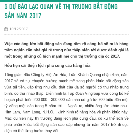
5 DỰ BÁO LẠC QUAN VỀ THỊ TRƯỜNG BẤT ĐỘNG
SẢN NĂM 2017
10/12/2017
Việc các ông lớn bất động sản đang rầm rộ công bố sẽ ra lò hàng
trăm nghìn căn nhà giá rẻ trong nửa thập niên tới được đánh giá là
một trong những cú hích mạnh mẽ cho thị trường địa ốc 2017.
Hứa hẹn cải thiện lệch pha cung cầu hàng hóa
Tổng giám đốc Công ty Việt An Hòa, Trần Khánh Quang nhận định, năm
2017 sẽ có sự chuyển hướng mạnh mẽ sang phân khúc bất động sản
vừa túi tiền, đáp ứng nhu cầu thật của đa số người có thu nhập trung
bình, có thu nhập thấp. Điển hình là Tập đoàn Vingroup vừa công bố kế
hoạch phát triển 200.000 - 300.000 căn nhà có giá từ 700 triệu đến một
tỷ đồng một căn trong 5 năm tới... Ngoài ra, nhiều ông lớn khác như:
Him Lam, Nam Long, N.H.O... định hình rổ hàng hóa về phân khúc này.
Mặc dù hiện nay thị trường đang lệch pha cung cầu, có xu thế lệch về
phía phân khúc bất động sản cao cấp nhưng từ năm 2017 trở đi cục
diện có thể từng bước thay đổi.