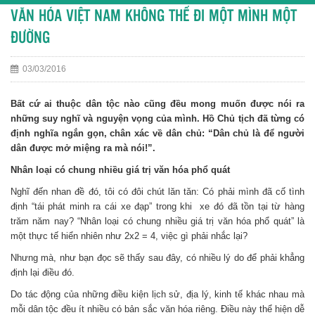
VĂN HÓA VIỆT NAM KHÔNG THỂ ĐI MỘT MÌNH MỘT
ĐƯỜNG
03/03/2016
Bất cứ ai thuộc dân tộc nào cũng đều mong muốn được nói ra
những suy nghĩ và nguyện vọng của mình. Hồ Chủ tịch đã từng có
định nghĩa ngắn gọn, chân xác về dân chủ: “Dân chủ là để người
dân được mở miệng ra mà nói!”.
Nhân loại có chung nhiều giá trị văn hóa phổ quát
Nghĩ đến nhan đề đó, tôi có đôi chút lăn tăn: Có phải mình đã cố tình
định “tái phát minh ra cái xe đạp” trong khi xe đó đã tồn tại từ hàng
trăm năm nay? “Nhân loại có chung nhiều giá trị văn hóa phổ quát” là
một thực tế hiển nhiên như 2x2 = 4, việc gì phải nhắc lại?
Nhưng mà, như bạn đọc sẽ thấy sau đây, có nhiều lý do để phải khẳng
định lại điều đó.
Do tác động của những điều kiện lịch sử, địa lý, kinh tế khác nhau mà
mỗi dân tộc đều ít nhiều có bản sắc văn hóa riêng. Điều này thể hiện dễ