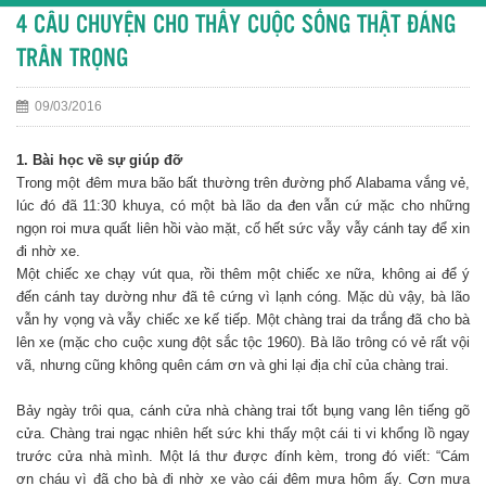
4 CÂU CHUYỆN CHO THẤY CUỘC SỐNG THẬT ĐÁNG
TRÂN TRỌNG
09/03/2016
1. Bài học về sự giúp đỡ
Trong một đêm mưa bão bất thường trên đường phố Alabama vắng vẻ,
lúc đó đã 11:30 khuya, có một bà lão da đen vẫn cứ mặc cho những
ngọn roi mưa quất liên hồi vào mặt, cố hết sức vẫy vẫy cánh tay để xin
đi nhờ xe.
Một chiếc xe chạy vút qua, rồi thêm một chiếc xe nữa, không ai để ý
đến cánh tay dường như đã tê cứng vì lạnh cóng. Mặc dù vậy, bà lão
vẫn hy vọng và vẫy chiếc xe kế tiếp. Một chàng trai da trắng đã cho bà
lên xe (mặc cho cuộc xung đột sắc tộc 1960). Bà lão trông có vẻ rất vội
vã, nhưng cũng không quên cám ơn và ghi lại địa chỉ của chàng trai.
Bảy ngày trôi qua, cánh cửa nhà chàng trai tốt bụng vang lên tiếng gõ
cửa. Chàng trai ngạc nhiên hết sức khi thấy một cái ti vi khổng lồ ngay
trước cửa nhà mình. Một lá thư được đính kèm, trong đó viết: “Cám
ơn cháu vì đã cho bà đi nhờ xe vào cái đêm mưa hôm ấy. Cơn mưa