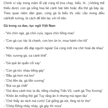
Chính vì vậy trong mâm lễ vật cúng tế (ma chay, hiếu, hỉ…) không thể
thiếu được con gà sống hoa bẻ cánh bát tiên hoặc đĩa thịt gà bày úp.
Theo quan niệm dân gian, cúng gà là biểu thị việc cầu mong điều
cát/kiết tường, là cách để liên lạc với tổ tiên.
Gà trong ca dao, tục ngữ Việt Nam
- “Voi chín ngà, gà chín cựa, ngựa chín hồng mao”
- “Con gà cục tác lá chanh, con lợn ủn ỉn, mua hành cho tôi”
- “Khôn ngoan đối đáp người ngoài/ Gà cùng một mẹ chớ hoài đá nhau”
- “Hóc xương gà, sa cành khế”.
- “Gà què ăn quẩn cối xay”
- “Con gà tức nhau tiếng gáy”
- “Đầu gà hơn má lợn”
- “Chó liền da, gà liền xương”
- “Bút sa gà chết”
- “Gió đưa cành trúc la đà, tiếng chuông Trấn Vũ, canh gà Thọ Xương”
- “Khôn ăn miếng thịt gà/ Tuy rằng ăn ít nhưng mà ngon lâu”
- “Chớ thấy áo rách mà cười/ Cái giống gà nòi, lông nó lơ thơ”
- “Chớp Đông nháy nháy, gà gáy thì mưa”