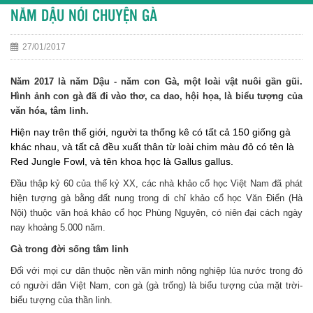
NĂM DẬU NÓI CHUYỆN GÀ
27/01/2017
Năm 2017 là năm Dậu - năm con Gà, một loài vật nuôi gần gũi.
Hình ảnh con gà đã đi vào thơ, ca dao, hội họa, là biểu tượng của
văn hóa, tâm linh.
Hiện nay trên thế giới, người ta thống kê có tất cả 150 giống gà
khác nhau, và tất cả đều xuất thân từ loài chim màu đỏ có tên là
Red Jungle Fowl, và tên khoa học là Gallus gallus.
Đầu thập kỷ 60 của thế kỷ XX, các nhà khảo cổ học Việt Nam đã phát
hiện tượng gà bằng đất nung trong di chỉ khảo cổ học Văn Điển (Hà
Nội) thuộc văn hoá khảo cổ học Phùng Nguyên, có niên đại cách ngày
nay khoảng 5.000 năm.
Gà trong đời sống tâm linh
Đối với mọi cư dân thuộc nền văn minh nông nghiệp lúa nước trong đó
có người dân Việt Nam, con gà (gà trống) là biểu tượng của mặt trời-
biểu tượng của thần linh.