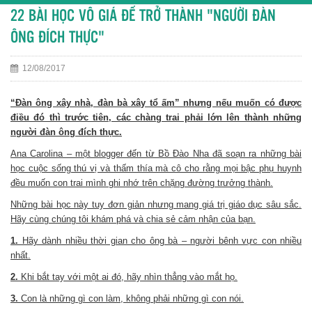
22 BÀI HỌC VÔ GIÁ ĐỂ TRỞ THÀNH "NGƯỜI ĐÀN
ÔNG ĐÍCH THỰC"
12/08/2017
“Đàn ông xây nhà, đàn bà xây tổ ấm” nhưng nếu muốn có được
điều đó thì trước tiên, các chàng trai phải lớn lên thành những
người đàn ông đích thực.
Ana Carolina – một blogger đến từ Bồ Đào Nha đã soạn ra những bài
học cuộc sống thú vị và thấm thía mà cô cho rằng mọi bậc phụ huynh
đều muốn con trai mình ghi nhớ trên chặng đường trưởng thành.
Những bài học này tuy đơn giản nhưng mang giá trị giáo dục sâu sắc.
Hãy cùng chúng tôi khám phá và chia sẻ cảm nhận của bạn.
1.
Hãy dành nhiều thời gian cho ông bà – người bênh vực con nhiều
nhất.
2.
Khi bắt tay với một ai đó, hãy nhìn thẳng vào mắt họ.
3.
Con là những gì con làm, không phải những gì con nói.