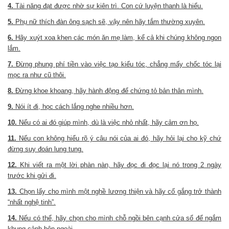
4.
Tài năng đạt được nhờ sự kiên trì. Con cứ luyện thanh là hiểu.
5.
Phụ nữ thích đàn ông sạch sẽ, vậy nên hãy tắm thường xuyên.
6.
Hãy xuýt xoa khen các món ăn mẹ làm, kể cả khi chúng không ngon
lắm.
7.
Đừng phung phí tiền vào việc tạo kiểu tóc, chẳng mấy chốc tóc lại
mọc ra như cũ thôi.
8.
Đừng khoe khoang, hãy hành động để chứng tỏ bản thân mình.
9.
Nói ít đi, học cách lắng nghe nhiều hơn.
10.
Nếu có ai đó giúp mình, dù là việc nhỏ nhất, hãy cảm ơn họ.
11.
Nếu con không hiểu rõ ý câu nói của ai đó, hãy hỏi lại cho kỹ chứ
đừng suy đoán lung tung.
12.
Khi viết ra một lời phàn nàn, hãy đọc đi đọc lại nó trong 2 ngày
trước khi gửi đi.
13.
Chọn lấy cho mình một nghề lương thiện và hãy cố gắng trở thành
“nhất nghệ tinh”.
14.
Nếu có thể, hãy chọn cho mình chỗ ngồi bên cạnh cửa sổ để ngắm
khung cảnh bên ngoài.