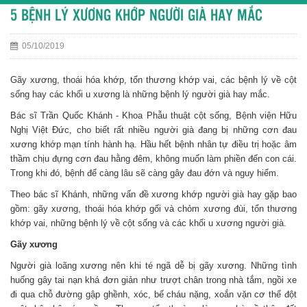
5 BỆNH LÝ XƯƠNG KHỚP NGƯỜI GIÀ HAY MẮC
05/10/2019
Gãy xương, thoái hóa khớp, tổn thương khớp vai, các bệnh lý về cột
sống hay các khối u xương là những bệnh lý người già hay mắc.
Bác sĩ Trần Quốc Khánh - Khoa Phẫu thuật cột sống, Bệnh viện Hữu
Nghị Việt Đức, cho biết rất nhiều người già đang bị những cơn đau
xương khớp mạn tính hành hạ. Hầu hết bệnh nhân tự điều trị hoặc âm
thầm chịu đựng cơn đau hằng đêm, không muốn làm phiền đến con cái.
Trong khi đó, bệnh để càng lâu sẽ càng gây đau đớn và nguy hiểm.
Theo bác sĩ Khánh, những vấn đề xương khớp người già hay gặp bao
gồm: gãy xương, thoái hóa khớp gối và chỏm xương đùi, tổn thương
khớp vai, những bệnh lý về cột sống và các khối u xương người già.
Gãy xương
Người già loãng xương nên khi té ngã dễ bị gãy xương. Những tình
huống gây tai nạn khá đơn giản như trượt chân trong nhà tắm, ngồi xe
đi qua chỗ đường gập ghềnh, xóc, bế cháu nặng, xoắn vặn cơ thể đột