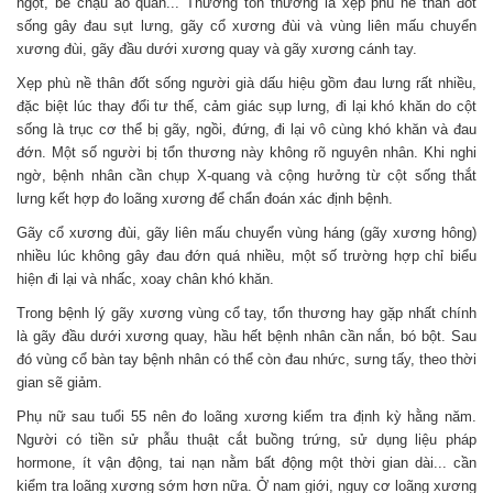
ngột, bê chậu áo quần... Thương tổn thường là xẹp phù nề thân đốt
sống gây đau sụt lưng, gãy cổ xương đùi và vùng liên mấu chuyển
xương đùi, gãy đầu dưới xương quay và gãy xương cánh tay.
Xẹp phù nề thân đốt sống người già dấu hiệu gồm đau lưng rất nhiều,
đặc biệt lúc thay đổi tư thế, cảm giác sụp lưng, đi lại khó khăn do cột
sống là trục cơ thể bị gãy, ngồi, đứng, đi lại vô cùng khó khăn và đau
đớn. Một số người bị tổn thương này không rõ nguyên nhân. Khi nghi
ngờ, bệnh nhân cần chụp X-quang và cộng hưởng từ cột sống thắt
lưng kết hợp đo loãng xương để chẩn đoán xác định bệnh.
Gãy cổ xương đùi, gãy liên mấu chuyển vùng háng (gãy xương hông)
nhiều lúc không gây đau đớn quá nhiều, một số trường hợp chỉ biểu
hiện đi lại và nhấc, xoay chân khó khăn.
Trong bệnh lý gãy xương vùng cổ tay, tổn thương hay gặp nhất chính
là gãy đầu dưới xương quay, hầu hết bệnh nhân cần nắn, bó bột. Sau
đó vùng cổ bàn tay bệnh nhân có thể còn đau nhức, sưng tấy, theo thời
gian sẽ giảm.
Phụ nữ sau tuổi 55 nên đo loãng xương kiểm tra định kỳ hằng năm.
Người có tiền sử phẫu thuật cắt buồng trứng, sử dụng liệu pháp
hormone, ít vận động, tai nạn nằm bất động một thời gian dài... cần
kiểm tra loãng xương sớm hơn nữa. Ở nam giới, nguy cơ loãng xương