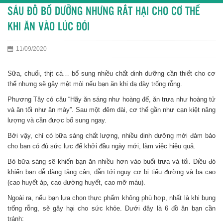
SÁU ĐỒ BỔ DƯỠNG NHƯNG RẤT HẠI CHO CƠ THỂ
KHI ĂN VÀO LÚC ĐÓI
11/09/2020
Sữa, chuối, thịt cá… bổ sung nhiều chất dinh dưỡng cần thiết cho cơ
thể nhưng sẽ gây mệt mỏi nếu bạn ăn khi dạ dày trống rỗng.
Phương Tây có câu “Hãy ăn sáng như hoàng đế, ăn trưa như hoàng tử
và ăn tối như ăn mày”. Sau một đêm dài, cơ thể gần như cạn kiệt năng
lượng và cần được bổ sung ngay.
Bởi vậy, chỉ có bữa sáng chất lượng, nhiều dinh dưỡng mới đảm bảo
cho bạn có đủ sức lực để khởi đầu ngày mới, làm việc hiệu quả.
Bỏ bữa sáng sẽ khiến bạn ăn nhiều hơn vào buổi trưa và tối. Điều đó
khiến bạn dễ dàng tăng cân, dẫn tới nguy cơ bị tiểu đường và ba cao
(cao huyết áp, cao đường huyết, cao mỡ máu).
Ngoài ra, nếu bạn lựa chọn thực phẩm không phù hợp, nhất là khi bụng
trống rỗng, sẽ gây hại cho sức khỏe. Dưới đây là 6 đồ ăn bạn cần
tránh: