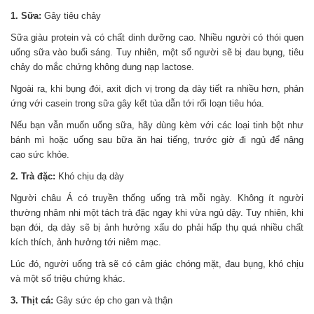
1. Sữa:
Gây tiêu chảy
Sữa giàu protein và có chất dinh dưỡng cao. Nhiều người có thói quen
uống sữa vào buổi sáng. Tuy nhiên, một số người sẽ bị đau bụng, tiêu
chảy do mắc chứng không dung nạp lactose.
Ngoài ra, khi bụng đói, axit dịch vị trong dạ dày tiết ra nhiều hơn, phản
ứng với casein trong sữa gây kết tủa dẫn tới rối loạn tiêu hóa.
Nếu bạn vẫn muốn uống sữa, hãy dùng kèm với các loại tinh bột như
bánh mì hoặc uống sau bữa ăn hai tiếng, trước giờ đi ngủ để nâng
cao sức khỏe.
2. Trà đặc:
Khó chịu dạ dày
Người châu Á có truyền thống uống trà mỗi ngày. Không ít người
thường nhâm nhi một tách trà đặc ngay khi vừa ngủ dậy. Tuy nhiên, khi
bạn đói, dạ dày sẽ bị ảnh hưởng xấu do phải hấp thụ quá nhiều chất
kích thích, ảnh hưởng tới niêm mạc.
Lúc đó, người uống trà sẽ có cảm giác chóng mặt, đau bụng, khó chịu
và một số triệu chứng khác.
3. Thịt cá:
Gây sức ép cho gan và thận