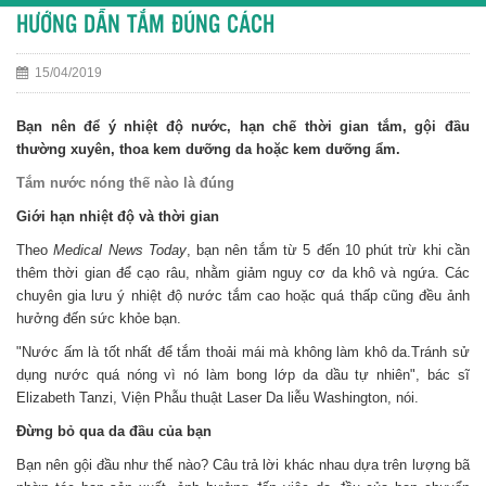
HƯỚNG DẪN TẮM ĐÚNG CÁCH
15/04/2019
Bạn nên để ý nhiệt độ nước, hạn chế thời gian tắm, gội đầu
thường xuyên, thoa kem dưỡng da hoặc kem dưỡng ẩm.
Tắm nước nóng thế nào là đúng
Giới hạn nhiệt độ và thời gian
Theo
Medical News Today
, bạn nên tắm từ 5 đến 10 phút trừ khi cần
thêm thời gian để cạo râu, nhằm giảm nguy cơ da khô và ngứa. Các
chuyên gia lưu ý nhiệt độ nước tắm cao hoặc quá thấp cũng đều ảnh
hưởng đến sức khỏe bạn.
"Nước ấm là tốt nhất để tắm thoải mái mà không làm khô da.Tránh sử
dụng nước quá nóng vì nó làm bong lớp da dầu tự nhiên", bác sĩ
Elizabeth Tanzi, Viện Phẫu thuật Laser Da liễu Washington, nói.
Đừng bỏ qua da đầu của bạn
Bạn nên gội đầu như thế nào? Câu trả lời khác nhau dựa trên lượng bã