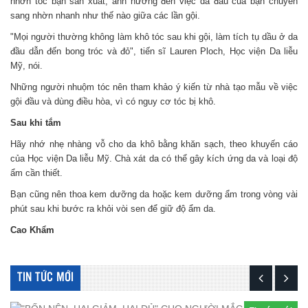
nhờn tóc bạn sản xuất, ảnh hưởng đến việc da đầu của bạn chuyển
sang nhờn nhanh như thế nào giữa các lần gội.
"Mọi người thường không làm khô tóc sau khi gội, làm tích tụ dầu ở da
đầu dẫn đến bong tróc và đỏ", tiến sĩ Lauren Ploch, Học viện Da liễu
Mỹ, nói.
Những người nhuộm tóc nên tham khảo ý kiến từ nhà tạo mẫu về việc
gội đầu và dùng điều hòa, vì có nguy cơ tóc bị khô.
Sau khi tắm
Hãy nhớ nhẹ nhàng vỗ cho da khô bằng khăn sạch, theo khuyến cáo
của Học viện Da liễu Mỹ. Chà xát da có thể gây kích ứng da và loại độ
ẩm cần thiết.
Bạn cũng nên thoa kem dưỡng da hoặc kem dưỡng ẩm trong vòng vài
phút sau khi bước ra khỏi vòi sen để giữ độ ẩm da.
Cao Khẩm
TIN TỨC MỚI