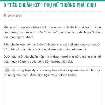
9 "TIÊU CHUẨN KÉP" PHỤ NỮ THƯỜNG PHẢI CHỊU
19/06/2020
Một người phụ nữ chăm chút cho ngoại hình thì bị chê trách là giả
tạo nhưng chỉ cần người đó "xuề xòa" một chút là bị đánh giá "không
tôn trọng người khác".
Tiêu chuẩn kép luôn là lý do vĩnh cửu cho sự mệt mỏi của con người.
Với phái nữ, các tiêu chuẩn kép dường như nặng nề hơn cả.
Dưới đây là 9 tiêu chuẩn kép mà những người phụ nữ thường phải đối
mặt, ngay cả trong cuộc sống đời thường hiện đại.