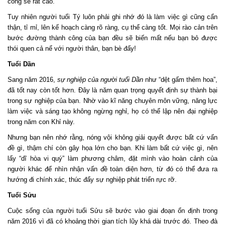
công sẽ rất cao.
Tuy nhiên người tuổi Tý luôn phải ghi nhớ đó là làm việc gì cũng cẩn
thận, tỉ mỉ, lên kế hoạch càng rõ ràng, cụ thể càng tốt. Mọi rào cản trên
bước đường thành công của bạn đều sẽ biến mất nếu bạn bỏ được
thói quen cả nể với người thân, bạn bè đấy!
Tuổi Dần
Sang năm 2016,
sự nghiệp của người tuổi Dần
như “dệt gấm thêm hoa”,
đã tốt nay còn tốt hơn. Đây là năm quan trọng quyết định sự thành bại
trong sự nghiệp của bạn. Nhờ vào kĩ năng chuyên môn vững, năng lực
làm việc và sáng tạo không ngừng nghỉ, họ có thể lập nên đại nghiệp
trong năm con Khỉ này.
Nhưng bạn nên nhớ rằng, nóng vội không giải quyết được bất cứ vấn
đề gì, thậm chí còn gây họa lớn cho bạn. Khi làm bất cứ việc gì, nên
lấy “dĩ hòa vi quý” làm phương châm, đặt mình vào hoàn cảnh của
người khác để nhìn nhận vấn đề toàn diện hơn, từ đó có thể đưa ra
hướng đi chính xác, thúc đẩy sự nghiệp phát triển rực rỡ.
Tuổi Sửu
Cuộc sống của người tuổi Sửu sẽ bước vào giai đoạn ổn định trong
năm 2016 vì đã có khoảng thời gian tích lũy khá dài trước đó. Theo đà