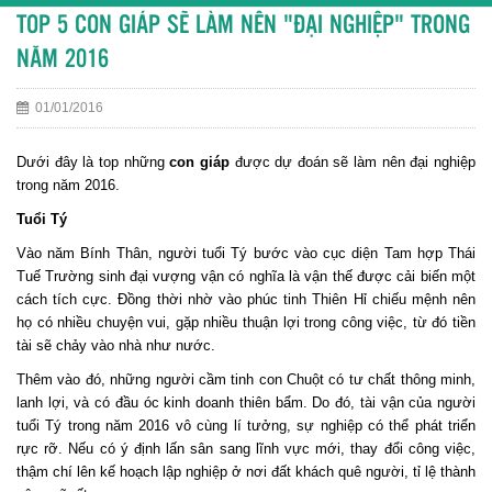
TOP 5 CON GIÁP SẼ LÀM NÊN "ĐẠI NGHIỆP" TRONG
NĂM 2016
01/01/2016
Dưới đây là top những
con giáp
được dự đoán sẽ làm nên đại nghiệp
trong năm 2016.
Tuổi Tý
Vào năm Bính Thân, người tuổi Tý bước vào cục diện Tam hợp Thái
Tuế Trường sinh đại vượng vận có nghĩa là vận thế được cải biến một
cách tích cực. Đồng thời nhờ vào phúc tinh Thiên Hỉ chiếu mệnh nên
họ có nhiều chuyện vui, gặp nhiều thuận lợi trong công việc, từ đó tiền
tài sẽ chảy vào nhà như nước.
Thêm vào đó, những người cầm tinh con Chuột có tư chất thông minh,
lanh lợi, và có đầu óc kinh doanh thiên bẩm. Do đó, tài vận của người
tuổi Tý trong năm 2016 vô cùng lí tưởng, sự nghiệp có thể phát triển
rực rỡ. Nếu có ý định lấn sân sang lĩnh vực mới, thay đổi công việc,
thậm chí lên kế hoạch lập nghiệp ở nơi đất khách quê người, tỉ lệ thành