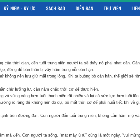
KỶ NIỆM - KÝ ỨC
SÁCH BÁO
DIỄN ĐÀN
THƯ VIỆN
LIÊN
 của thời gian, đến tuổi trung niên người ta sẽ thấy nó phai nhạt dần. Oá
đẹp, đừng để bản thân bị vây hãm trong nỗi oán hận.
ứ không nên lưu giữ mãi trong lòng. Khi ta buông bỏ oán hận, thế giới sẽ r
hần chừ lưỡng lự, cần nắm chắc thời cơ để thực hiện.
g và vững vàng hơn tuổi thanh niên rất nhiều và lại có sức lực hơn tuổi lão 
ớng rõ ràng thì không nên do dự, bỏ mất thời cơ để phải nuối tiếc khi về gi
ch mạnh trên đường đời. Con người đến tuổi trung niên, không cần hâm mộ v
 tìm mà đến. Con người ta sống, “mặt mày ủ rũ” cũng là một ngày, “vui mừn