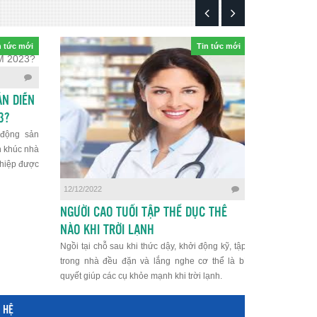
n tức mới
Tin tức mới
29/11/2022
N DIỄN
UỐNG BAO
3?
HẠI THẬN
 động sản
Rượu bia có
n khúc nhà
làm tăng ng
ghiệp được
quá mức khu
ng sản bán
12/12/2022
 phân khúc
NGƯỜI CAO TUỔI TẬP THỂ DỤC THẾ
NÀO KHI TRỜI LẠNH
Ngồi tại chỗ sau khi thức dậy, khởi động kỹ, tập
trong nhà đều đặn và lắng nghe cơ thể là bí
quyết giúp các cụ khỏe mạnh khi trời lạnh.
 HỆ