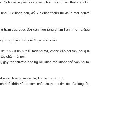
t định việc người ấy có bao nhiêu người bạn thật sự tốt ở
 nhau lúc hoạn nạn, đối xử chân thành thì đã là một người
hăng trầm của cuộc đời cần hiểu rằng phẩm hạnh mới là điều
g hưng thịnh, tuổi già được viên mãn.
ật. Khi đã nhìn thấu một người, không cần nói tận, nói quá
từ, chậm rãi nói.
i, gây tổn thương cho người khác mà không thể vãn hồi lại
rất nhiều hoàn cảnh éo le, khổ sở hơn mình.
ảnh khó khăn để họ cảm nhận được sự ấm áp của lòng tốt,