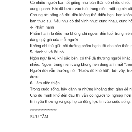
Có nhiều người bạn tốt giống như bản thân có nhiều chiếc
xung quanh. Khi đã bước vào tuổi trung niên, một người cần
Con người sống cả đời đều không thể thiếu bạn, bạn không
bạn thực sự. Nếu như có thể vinh nhục cùng nhau, cùng hội
4- Phẩm hạnh
Phẩm hạnh là điều mà không chỉ người đến tuổi trung niên 
đáng quý giá của mỗi người.
Không chỉ thủ giữ, bồi dưỡng phẩm hạnh tốt cho bản thân m
5- Hành vi và lời nói
Ngôn ngữ là vũ khí sắc bén, có thể đả thương người khác. 
nhiều. Người trung niên càng không nên dùng ánh mắt “trên 
Người đời vẫn thường nói: “Nước đổ khó hốt”, bởi vậy, tr
được.
6- Làm việc thiện
Trong cuộc sống, hãy dành ra những khoảng thời gian để nh
Cho dù mình khổ đến đâu thì vẫn có người tội nghiệp hơ
tình yêu thương và giúp họ có động lực tin vào cuộc sống.
******************
SƯU TẦM