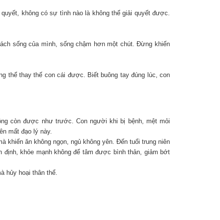
 quyết, không có sự tình nào là không thể giải quyết được.
ng cách sống của mình, sống chậm hơn một chút. Đừng khiến
 thể thay thế con cái được. Biết buông tay đúng lúc, con
hông còn được như trước. Con người khi bị bệnh, mệt mỏi
ên mất đạo lý này.
mà khiến ăn không ngọn, ngủ không yên. Đến tuổi trung niên
an định, khỏe mạnh không để tâm được bình thản, giảm bớt
à hủy hoại thân thể.