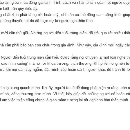
 áo ấm giữa mùa đông giá lạnh. Tính cách và nhân phẩm của một người quyế
 biết trân quý điều ấy.
 nhất định phải là người hoàn mỹ, chỉ cần có thể đồng cam cộng khổ, giúp
 cùng thuyền thì đó đã thực sự là người bạn thân tình.
mới cần thủ giữ. Nhưng người đến tuổi trung niên, đã trải qua rất nhiều t
à cần phải bảo ban con cháu trong gia đình. Như vậy, gia đình mới ngày càn
Người đến tuổi trung niên cần hiểu được rằng nói chuyện là một loại nghệ thu
cao nhìn xuống” mà nói lời khoa trương, trịch thượng. Khi phiền lòng nên từ 
ước khi nói cần suy ngẫm, đặt mình vào hoàn cảnh người khác để tránh lỡ lờ
ìn lại xung quanh mình. Khi ấy, người ta sẽ dễ dàng phát hiện ra rằng, còn 
n mình, đáng thương hơn mình. Vì thế, hãy giúp đỡ những người có hoàn c
 Làm việc thiện cũng chính là gieo mầm tương lai tốt đẹp cho bản thân mình