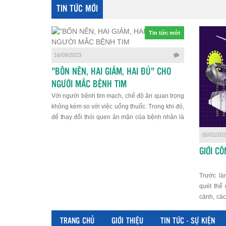
TIN TỨC MỚI
Tin tức mới
16/09/2023
"BỐN NÊN, HAI GIẢM, HAI ĐỦ" CHO
NGƯỜI MẮC BỆNH TIM
Với người bệnh tim mạch, chế độ ăn quan trọng
không kém so với việc uống thuốc. Trong khi đó,
để thay đổi thói quen ăn mặn của bệnh nhân là
điều không dễ dàng.
05/02/20
GIỚI CÔ
Trước là
quét thế 
cánh, các
cho rằng
giới, tuy
TRANG CHỦ
GIỚI THIỆU
TIN TỨC - SỰ KIỆN