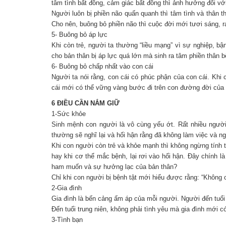
tâm tình bất đồng, cảm giác bất đồng thì ảnh hưởng đối vớ
Người luôn bị phiền não quấn quanh thì tâm tình và thân t
Cho nên, buông bỏ phiền não thì cuộc đời mới tươi sáng, r
5- Buông bỏ áp lực
Khi còn trẻ, người ta thường “liều mạng” vì sự nghiệp, b
cho bản thân bị áp lực quá lớn mà sinh ra tâm phiền thân b
6- Buông bỏ chấp nhất vào con cái
Người ta nói rằng, con cái có phúc phận của con cái. Kh
cái mới có thể vững vàng bước đi trên con đường đời của
6 ĐIỀU CẦN NẮM GIỮ
1-Sức khỏe
Sinh mệnh con người là vô cùng yếu ớt. Rất nhiều người
thường sẽ nghĩ lại và hối hận rằng đã không làm việc và ng
Khi con người còn trẻ và khỏe mạnh thì không ngừng tính t
hay khi cơ thể mắc bệnh, lại rơi vào hối hận. Đây chính
ham muốn và sự hưởng lạc của bản thân?
Chỉ khi con người bị bệnh tật mới hiểu được rằng: “Không
2-Gia đình
Gia đình là bến cảng ấm áp của mỗi người. Người đến tuổi 
Đến tuổi trung niên, không phải tình yêu mà gia đình mới
3-Tình bạn