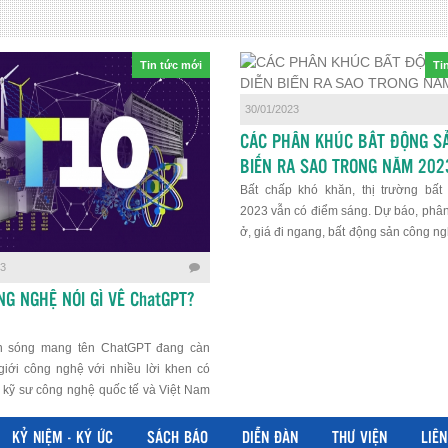
Tin tức mới
Ti
30/01/2023
CÁC PHÂN KHÚC BẤT ĐỘNG SẢ
BIẾN RA SAO TRONG NĂM 202
Bất chấp khó khăn, thị trường bất
2023 vẫn có điểm sáng. Dự báo, phâ
ở, giá đi ngang, bất động sản công n
đánh giá lạc quan, phân khúc bất độ
23
lẻ khởi sắc và sẽ bị ảnh hưởng nhẹ ở
bất động sản văn phòng.
NG NGHỆ NÓI GÌ VỀ ChatGPT?
n sóng mang tên ChatGPT đang càn
giới công nghệ với nhiều lời khen có
 kỹ sư công nghệ quốc tế và Việt Nam
, Chat GPT là một bước tiến của thế
 nhiên, sẽ còn rất xa nói đến những thứ
KỶ NIỆM - KÝ ỨC
SÁCH BÁO
DIỄN ĐÀN
THƯ VIỆN
LIÊN