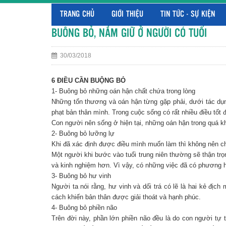
TRANG CHỦ
GIỚI THIỆU
TIN TỨC - SỰ KIỆN
BUÔNG BỎ, NẮM GIỮ Ở NGƯỜI CÓ TUỔI
30/03/2018
6 ĐIỀU CẦN BUỘNG BỎ
1- Buông bỏ những oán hận chất chứa trong lòng
Những tổn thương và oán hận từng gặp phải, dưới tác dụng
phạt bản thân mình. Trong cuộc sống có rất nhiều điều tốt 
Con người nên sống ở hiện tại, những oán hận trong quá kh
2- Buông bỏ lưỡng lự
Khi đã xác định được điều mình muốn làm thì không nên c
Một người khi bước vào tuổi trung niên thường sẽ thận trọn
và kinh nghiệm hơn. Vì vậy, có những việc đã có phương hư
3- Buông bỏ hư vinh
Người ta nói rằng, hư vinh và dối trá có lẽ là hai kẻ đị
cách khiến bản thân được giải thoát và hạnh phúc.
4- Buông bỏ phiền não
Trên đời này, phần lớn phiền não đều là do con người tự