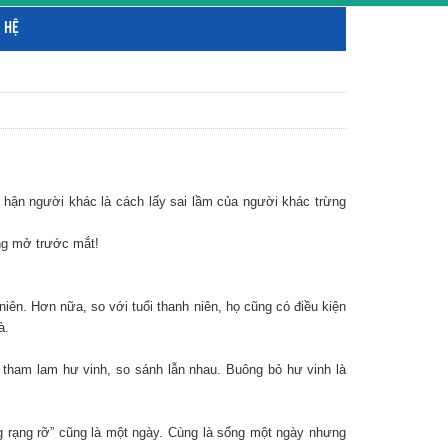
 HỆ
n hận người khác là cách lấy sai lầm của người khác trừng
ộng mở trước mắt!
niên. Hơn nữa, so với tuổi thanh niên, họ cũng có điều kiện
à.
à tham lam hư vinh, so sánh lẫn nhau. Buông bỏ hư vinh là
g rạng rỡ” cũng là một ngày. Cùng là sống một ngày nhưng