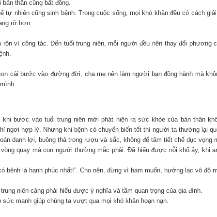
i bản thân cũng bất đồng.
hể tự nhiên cũng sinh bệnh. Trong cuộc sống, mọi khó khăn đều có cách giải
ạng rỡ hơn.
ận rộn vì công tác. Đến tuổi trung niên, mỗi người đều nên thay đổi phươ
ệnh.
i con cái bước vào đường đời, cha mẹ nên làm người bạn đồng hành mà không
 mình.
 khi bước vào tuổi trung niên mới phát hiện ra sức khỏe của bản thân k
hỉ ngơi hợp lý. Nhưng khi bệnh có chuyển biến tốt thì người ta thường lại qu
oán danh lợi, buông thả trong rượu và sắc, không để tâm tiết chế dục vọng 
 là vòng quay mà con người thường mắc phải. Đã hiểu được nỗi khổ ấy, khi 
 có bệnh là hạnh phúc nhất!”. Cho nên, đừng vì ham muốn, hưởng lạc vô độ m
trung niên càng phải hiểu được ý nghĩa và tầm quan trọng của gia đình.
 có sức mạnh giúp chúng ta vượt qua mọi khó khăn hoạn nạn.