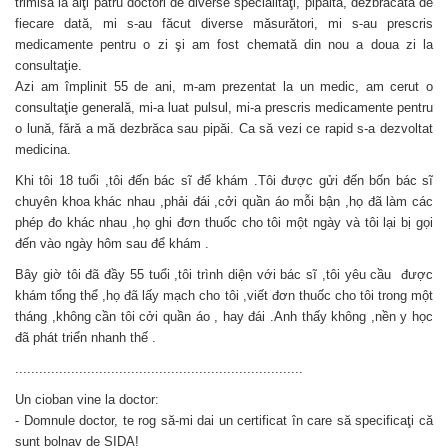
trimisă la alţi patru doctori de diverse specialităţi, pipăită, dezbrăcată de
fiecare dată, mi s-au făcut diverse măsurători, mi s-au prescris
medicamente pentru o zi şi am fost chemată din nou a doua zi la
consultaţie.
Azi am împlinit 55 de ani, m-am prezentat la un medic, am cerut o
consultaţie generală, mi-a luat pulsul, mi-a prescris medicamente pentru
o lună, fără a mă dezbrăca sau pipăi. Ca să vezi ce rapid s-a dezvoltat
medicina.
Khi tôi 18 tuổi ,tôi đến bác sĩ để khám .Tôi được gửi đến bốn bác sĩ
chuyên khoa khác nhau ,phải đái ,cởi quần áo mỗi bận ,họ đã làm các
phép đo khác nhau ,họ ghi đơn thuốc cho tôi một ngày và tôi lại bị gọi
đến vào ngày hôm sau để khám .
Bây giờ tôi đã đầy 55 tuổi ,tôi trình diện với bác sĩ ,tôi yêu cầu được
khám tổng thể ,họ đã lấy mạch cho tôi ,viết đơn thuốc cho tôi trong một
tháng ,không cần tôi cởi quần áo , hay đái .Anh thấy không ,nền y học
đã phát triển nhanh thế .
........................................................................
Un cioban vine la doctor:
- Domnule doctor, te rog să-mi dai un certificat în care să specificaţi că
sunt bolnav de SIDA!