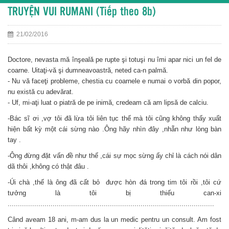
TRUYỆN VUI RUMANI (Tiếp theo 8b)
21/02/2016
Doctore, nevasta mă înşeală pe rupte şi totuşi nu îmi apar nici un fel de
coarne. Uitaţi-vă şi dumneavoastră, neted ca-n palmă.
- Nu vă faceţi probleme, chestia cu coarnele e numai o vorbă din popor,
nu există cu adevărat.
- Uf, mi-aţi luat o piatră de pe inimă, credeam că am lipsă de calciu.
-Bác sĩ ơi ,vợ tôi đã lừa tôi liên tục thế mà tôi cũng không thấy xuất
hiện bất kỳ một cái sừng nào .Ông hãy nhìn đây ,nhẵn như lòng bàn
tay .
-Ông đừng đặt vấn đề như thế ,cái sự mọc sừng ấy chỉ là cách nói dân
dã thôi ,không có thật đâu .
-Úi chà ,thế là ông đã cất bỏ được hòn đá trong tim tôi rồi ,tôi cứ
tưởng là tôi bị thiếu can-xi
.....................................................................................................
Când aveam 18 ani, m-am dus la un medic pentru un consult. Am fost