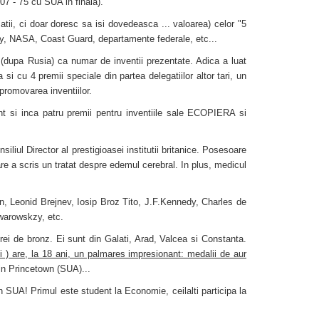
07 - 75 cu SUA in finala).
matii, ci doar doresc sa isi dovedeasca ... valoarea) celor "5
Navy, NASA, Coast Guard, departamente federale, etc...
II (dupa Rusia) ca numar de inventii prezentate. Adica a luat
si cu 4 premii speciale din partea delegatiilor altor tari, un
promovarea inventiilor.
t si inca patru premii pentru inventiile sale ECOPIERA si
iliul Director al prestigioasei institutii britanice. Posesoare
are a scris un tratat despre edemul cerebral. In plus, medicul
lin, Leonid Brejnev, Iosip Broz Tito, J.F.Kennedy, Charles de
Zwarowskzy, etc.
rei de bronz. Ei sunt din Galati, Arad, Valcea si Constanta.
i ) are, la 18 ani, un palmares impresionant: medalii de aur
din Princetown (SUA)...
n SUA! Primul este student la Economie, ceilalti participa la