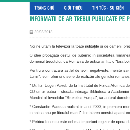
TRANG CHỦ
GIỚI THIỆU
TIN TỨC - SỰ KIỆN
INFORMATII CE AR TREBUI PUBLICATE PE 
30/03/2018
Noi ne uitam la televizor la toate nulităţile si de oamenii pre
O idee propagata destul de puternic in societatea româneas
domeniul trecutului, ca România de astăzi ar fi... o "tara bol
Pentru a contracara astfel de teorii negativiste, menite sa-i 
Lumii", vom oferi si o serie de realizări ale geniului romanesc
* Dr. fiz. Eugen Pavel, de la Institutul de Fizica Atomica 
CD uri ar putea fi stocata intreaga Biblioteca a Academiei 
Mondial al Inventiilor "Bruxelles Europa", iar autorul dores
* Constantin Pascu a realizat in anul 2000, in premiera mondi
in salina sau pe litoralul marin". Instalarea acestui aparat co
* Petrica Ionescu este cel mai important regizor de opera dup