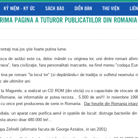
KỶ NIỆM - KÝ ỨC
SÁCH BÁO
DIỄN ĐÀN
THƯ VIỆN
LIÊN
PRIMA PAGINA A TUTUROR PUBLICATIILOR DIN ROMANIA 
zentaţi mai jos ştie foarte putina lume.
ca de astăzi este ca, deloc mândri cu originea lor, unii dintre romani afirma
nava", fara civilizaţie, fara personalitati marcante, ea fiind mereu "codaşa Eur
tina pe romani "la locul lor" (si depărtându-i de tradiţia si sufletul neamului 
 ale ultimilor ani:
de la Magurele, a realizat un CD ROM (din sticla) cu o capacitate de stocare d
Romane, iar informatiile ar putea rezista... 5.000 de ani!!! In noiembrie 19
te cu orice pret producerea de serie in Romania .
Dar forurile din Romania intarzi
ala, un aparat care purifica aerul in spatiile de locuit: distruge bacteriile din
sta atunci doar 480.000 lei!...
a Zefirelli (afirmatie facuta de George Astalos, in ian.2001)