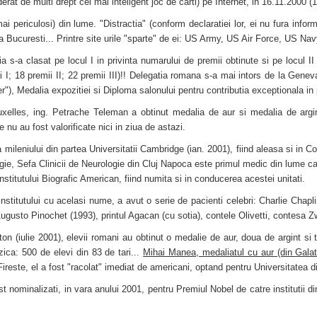
t de multi drept cel mai inteligent joc de carti) pe Internet, in 16.11.2000 (1
ai periculosi) din lume. "Distractia" (conform declaratiei lor, ei nu fura infor
e la Bucuresti... Printre site urile "sparte" de ei: US Army, US Air Force, US 
a s-a clasat pe locul I in privinta numarului de premii obtinute si pe locul 
 I; 18 premii II; 22 premii III)!! Delegatia romana s-a mai intors de la Geneva 
r"), Medalia expozitiei si Diploma salonului pentru contributia exceptionala in 
xelles, ing. Petrache Teleman a obtinut medalia de aur si medalia de argin
nu au fost valorificate nici in ziua de astazi.
ileniului din partea Universitatii Cambridge (ian. 2001), fiind aleasa si in Cons
ogie, Sefa Clinicii de Neurologie din Cluj Napoca este primul medic din lume c
nstitutului Biografic American, fiind numita si in conducerea acestei unitati.
institutului cu acelasi nume, a avut o serie de pacienti celebri: Charlie Chap
Augusto Pinochet (1993), printul Agacan (cu sotia), contele Olivetti, contesa 
n (iulie 2001), elevii romani au obtinut o medalie de aur, doua de argint si t
zica: 500 de elevi din 83 de tari...
Mihai Manea, medaliatul cu aur (din Galat
Fireste, el a fost "racolat" imediat de americani, optand pentru Universitatea 
ominalizati, in vara anului 2001, pentru Premiul Nobel de catre institutii di