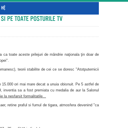
 HỆ
SI PE TOATE POSTURILE TV
 ca toate aceste prilejuri de mândrie naţionala ţin doar de
opei".
romanesc), teorii stabilite de cei ce se doresc "Atotputernicii
e 15.000 ori mai mare decat a unuia obisnuit. Pe 5 astfel de
99, inventia sa a fost premiata cu medalia de aur la Salonul
e la nesfarsit formalitatile...
 aer, retine praful si fumul de tigara, atmosfera devenind "ca