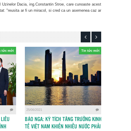
al Uzinelor Dacia, ing.Constantin Stroe, care cunoaste acest
ntat: "reusita ar fi un miracol, si cred ca un asemenea caz ar
n tức mới
Tin tức mới
25/06/2021
13/06/2021
 LIỀU
BÁO NGA: KỲ TÍCH TĂNG TRƯỞNG KINH
HỌP NHÓM
ÍNH
TẾ VIỆT NAM KHIẾN NHIỀU NƯỚC PHẢI
TẾ, THƯƠN