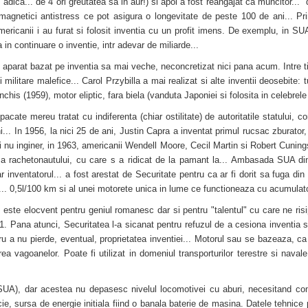
 adica... de 4 ori greutatea sa in aur!) si apoi a fost reangajat ca muncitor... "
i magnetici antistress ce pot asigura o longevitate de peste 100 de ani... Pr
 americanii i au furat si folosit inventia cu un profit imens. De exemplu, in 
 in continuare o inventie, intr adevar de miliarde...
i aparat bazat pe inventia sa mai veche, neconcretizat nici pana acum. Intre timp
tii militare malefice... Carol Przybilla a mai realizat si alte inventii deosebi
nchis (1959), motor eliptic, fara biela (vanduta Japoniei si folosita in celebre
cate mereu tratat cu indiferenta (chiar ostilitate) de autoritatile statului, co
ni... In 1956, la nici 25 de ani, Justin Capra a inventat primul rucsac zburator
si nu inginer, in 1963, americanii Wendell Moore, Cecil Martin si Robert Cuning
a a rachetonautului, cu care s a ridicat de la pamant la... Ambasada SUA din 
 inventatorul... a fost arestat de Securitate pentru ca ar fi dorit sa fuga din
.. 0,5l/100 km si al unei motorete unica in lume ce functioneaza cu acumulat
este elocvent pentru geniul romanesc dar si pentru "talentul" cu care ne risi
. Pana atunci, Securitatea l-a sicanat pentru refuzul de a cesiona inventia st
u a nu pierde, eventual, proprietatea inventiei... Motorul sau se bazeaza, ca
rea vagoanelor. Poate fi utilizat in domeniul transporturilor terestre si navale,
UA), dar acestea nu depasesc nivelul locomotivei cu aburi, necesitand combu
cie, sursa de energie initiala fiind o banala baterie de masina. Datele tehni