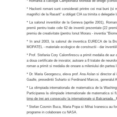
* Romania a castigat Campionatul Mondial de bridge (considera
* Hackerii romani sunt considerati printre cei mai buni (si m
magnifici de la Rasarit" a obligat CIA sa trimita o delegati
* La salonul inventiilor de la Geneva (aprilie 2001), Romani
premii pentru toate cele 62 de inventii prezentate (22 premii
premiu de creativitate (pentru Ionut Moraru - inventia "Biome
* In anul 2003, la salonul de inventica EURECA de la Bru
MOPATEL - materiale ecologice de constructii - dar inventiile 
* Prof. Stefania Cory Calomfirescu a primit medalia de aur a m
a doua certificate de inovator, autoare a 8 tratate de neurol
roman a primit si medalia de onoare a mileniului din partea I
* Dr. Maria Georgescu, eleva prof. Ana Aslan si director al 
Gaulle, presedintii Suharto si Ferdinand Marcos, generalul 
* La olimpiada internationala de matematica de la Washingto
Participarea la olimpiade internationale de matematica si fi
timp de trei ani consecutiv la internationale si Balcaniada...
* Stefan Cosmin Buca, Maria Popa si Mihai Ivanescu au fost n
programe in colaborare cu NASA.