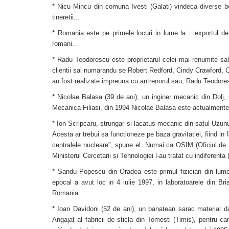
* Nicu Mincu din comuna Ivesti (Galati) vindeca diverse bol
tineretii...
* Romania este pe primele locuri in lume la... exportul de
romani...
* Radu Teodorescu este proprietarul celei mai renumite sa
clientii sai numarandu se Robert Redford, Cindy Crawford, 
au fost realizate impreuna cu antrenorul sau, Radu Teodorescu
* Nicolae Balasa (39 de ani), un inginer mecanic din Dolj, so
Mecanica Filiasi, din 1994 Nicolae Balasa este actualmente
* Ion Scripcaru, strungar si lacatus mecanic din satul Uzun
Acesta ar trebui sa functioneze pe baza gravitatiei, fiind in
centralele nucleare", spune el. Numai ca OSIM (Oficiul de S
Ministerul Cercetarii si Tehnologiei l-au tratat cu indiferent
* Sandu Popescu din Oradea este primul fizician din lume c
epocal a avut loc in 4 iulie 1997, in laboratoarele din B
Romania...
* Ioan Davidoni (52 de ani), un banatean sarac material da
Angajat al fabricii de sticla din Tomesti (Timis), pentru car