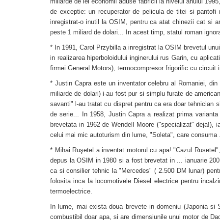
miliarde de lei economii aduse fabricii la nivelul anului 1995,
de exceptie: un recuperator de pelicula de titei si pantof
inregistrat-o inutil la OSIM, pentru ca atat chinezii cat si
peste 1 miliard de dolari... In acest timp, statul roman ignora
* In 1991, Carol Przybilla a inregistrat la OSIM brevetul unu
in realizarea hiperboloidului inginerului rus Garin, cu aplica
firmei General Motors), termocompresor frigorific cu circuit i
* Justin Capra este un inventator celebru al Romaniei, din pa
miliarde de dolari) i-au fost pur si simplu furate de america
savanti" l-au tratat cu dispret pentru ca era doar tehnician 
de serie... In 1958, Justin Capra a realizat prima variant
brevetata in 1962 de Wendell Moore ("specializat" deja!), iar
celui mai mic autoturism din lume, "Soleta", care consuma .
* Mihai Ruşetel a inventat motorul cu apa! "Cazul Rusetel", 
depus la OSIM in 1980 si a fost brevetat in ... ianuarie 2001
ca si consilier tehnic la "Mercedes" ( 2.500 DM lunar) pentr
folosita inca la locomotivele Diesel electrice pentru incalzi
termoelectrice.
In lume, mai exista doua brevete in domeniu (Japonia si S
combustibil doar apa, si are dimensiunile unui motor de Da