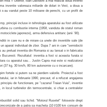
din mila"!! Ulterior, Ioan Davidoni a mai realizat doua inventii
ima inventie valoreaza miliarde de dolari in Vest, a doua a
SUA s-au vandut peste 10 milioane de perechi, cu un profit de
, principii incluse in tehnologia aparatului au fost utilizate
te: turbina cu combustie interna (1958, vanduta de statul roman
le motociclete japoneze), arma defensiva antitanc (anii `90).
nditii in care nu e de mirare ca unele din inventiile sale (de
, un aparat individual de zbor. Dupa 7 ani in care "semidoctii
s au preluat inventia din Romania si au lansat o in fabricatia
Bucuresti. Rezultatul: inventia a fost si aceasta furata si
 tara cu aparatul sau... Justin Capra mai este si realizatorul
ori (37 kg, 30 km/h, 80 km autonomie cu o incarcare).
pim fortele si putem sa ne pierdem valorile. Proiectul a fost
atului, iar in februarie 1990, precaut, el a refuzat angajarea
 principiu de functionare, pe "cazanul Traian Vuia", inventie
 in locul turbinelor din termocentrale, si chiar a centralelor
stibil solid sau lichid. "Motorul Rusetel" foloseste drept
ce preconizate de a patra sa macheta (10 l/100 km consum de