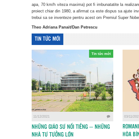
apa, 70 km/h viteza maxima) pot fi imbunatatite la realizar
proiect chiar din 1980, a afirmat ca este dispus sa ajute inv
trebui sa se inventeze pentru acest om Premiul Super Nobe
Theo Adriana Panait/Dan Petrescu
TIN TỨC MỚI
Tin tức mới
11/12/2021
03/11/202
ROMANI
NHỮNG GIÁO SƯ NỔI TIẾNG – NHỮNG
HÒA BÌ
NHÀ TƯ TƯỞNG LỚN