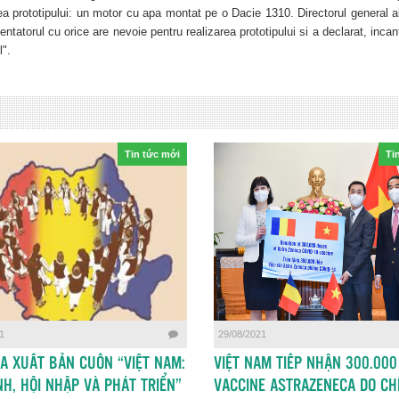
ea prototipului: un motor cu apa montat pe o Dacie 1310. Directorul general 
entatorul cu orice are nevoie pentru realizarea prototipului si a declarat, inca
l".
Tin tức mới
Ti
1
29/08/2021
A XUẤT BẢN CUỐN “VIỆT NAM:
VIỆT NAM TIẾP NHẬN 300.000
NH, HỘI NHẬP VÀ PHÁT TRIỂN”
VACCINE ASTRAZENECA DO CH