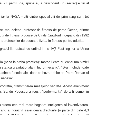
 50, pentru ca, spune el, a descoperit un (secret) elixir al
iar la NASA multi dintre specialistii de prim rang sunt tot
el mai celebru profesor de fitness de peste Ocean, printre
ctii de fitness produse de Cindy Crawford incepand din 1992
profesorilor de educatie fizica in fitness pentru adulti...
adul II, radicali de ordinul III si IV)! Fost inginer la Uzina
ala (pana la proba practica): motorul care nu consuma nimic!
 statica gravitationala in lucru mecanic". "S-ar inchide toate
 machete functionale, doar pe baza schitelor. Petre Roman si
 necesari...
iptografia, transmiterea mesajelor secrete. Acest eveniment
scu, Sandu Popescu a reusit "performanta" de a fi somer in
ierdem cea mai mare bogatie: inteligenta si inventivitatea.
 cand a indraznit sa-si ceara drepturile (o parte din cele 4,3