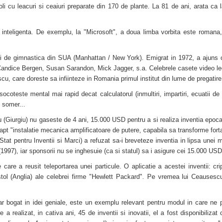
i cu leacuri si ceaiuri preparate din 170 de plante. La 81 de ani, arata ca la
 inteligenta. De exemplu, la "Microsoft", a doua limba vorbita este romana, 
li de gimnastica din SUA (Manhattan / New York). Emigrat in 1972, a ajuns c
Candice Bergen, Susan Sarandon, Mick Jagger, s.a. Celebrele casete video le
, care doreste sa infiinteze in Romania primul institut din lume de pregatire a 
coteste mental mai rapid decat calculatorul (inmultiri, impartiri, ecuatii de gr
 somer...
u (Giurgiu) nu gaseste de 4 ani, 15.000 USD pentru a si realiza inventia epoc
 fapt "instalatie mecanica amplificatoare de putere, capabila sa transforme forta
tat pentru Inventii si Marci) a refuzat sa-i breveteze inventia in lipsa unei
a (1997), iar sponsorii nu se inghesuie (ca si statul) sa i asigure cei 15.000 USD
are a reusit teleportarea unei particule. O aplicatie a acestei inventii: cr
ristol (Anglia) ale celebrei firme "Hewlett Packard". Pe vremea lui Ceause
r bogat in idei geniale, este un exemplu relevant pentru modul in care ne p
e a realizat, in cativa ani, 45 de inventii si inovatii, el a fost disponibilizat