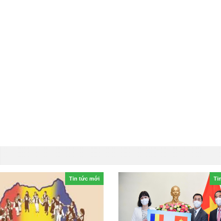
Tin tức mới
Ti