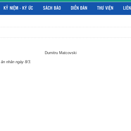
KỶ NIỆM - KÝ ỨC
SÁCH BÁO
DIỄN ĐÀN
THƯ VIỆN
LIÊN
tru Matcovski
i ân nhân ngày 8/3.