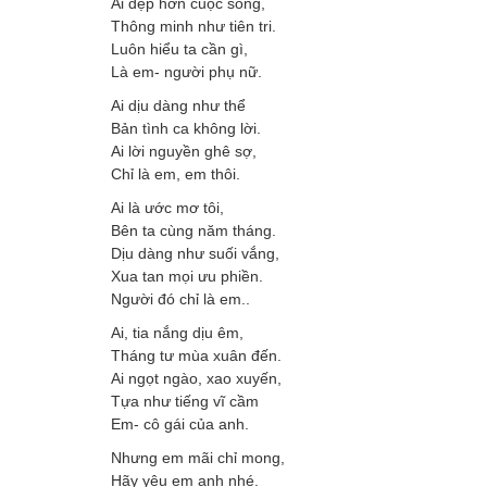
Ai đẹp hơn cuộc sống,
Thông minh như tiên tri.
Luôn hiểu ta cần gì,
Là em- người phụ nữ.
Ai dịu dàng như thể
Bản tình ca không lời.
Ai lời nguyền ghê sợ,
Chỉ là em, em thôi.
Ai là ước mơ tôi,
Bên ta cùng năm tháng.
Dịu dàng như suối vắng,
Xua tan mọi ưu phiền.
Người đó chỉ là em..
Ai, tia nắng dịu êm,
Tháng tư mùa xuân đến.
Ai ngọt ngào, xao xuyến,
Tựa như tiếng vĩ cầm
Em- cô gái của anh.
Nhưng em mãi chỉ mong,
Hãy yêu em anh nhé.