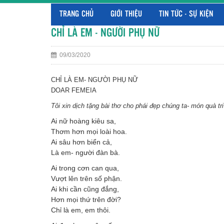
TRANG CHỦ
GIỚI THIỆU
TIN TỨC - SỰ KIỆN
CHỈ LÀ EM - NGƯỜI PHỤ NỮ
09/03/2020
CHỈ LÀ EM- NGƯỜI PHỤ NỮ
DOAR FEMEIA Dumi
Tôi xin dịch tặng bài thơ cho phái đẹp chúng ta- món quà tr
Ai nữ hoàng kiêu sa,
Thơm hơn mọi loài hoa.
Ai sâu hơn biển cả,
Là em- người đàn bà.
Ai trong cơn can qua,
Vượt lên trên số phận.
Ai khi cần cũng đắng,
Hơn mọi thứ trên đời?
Chỉ là em, em thôi.