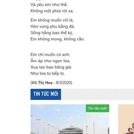
Và yêu em như thể,
Không một phút rời xa.
Em không muốn chỉ là,
Hòn vọng phu bằng đá.
Sống hằng bao thế kỷ,
Em không mong, không cần.
Em chỉ muốn có anh.
Ấm áp như ngọn lửa,
Xua tan bao băng giá
Như lửa từ bếp lò.
(
Vũ Thị Hoa
- 8/3/2020)
TIN TỨC MỚI
Tin tức mới