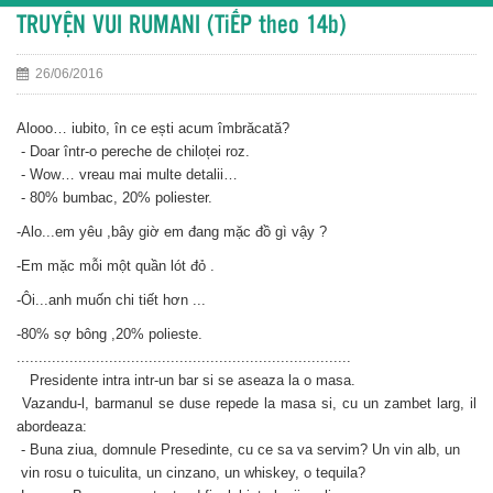
TRUYỆN VUI RUMANI (TiẾP theo 14b)
26/06/2016
Alooo… iubito, în ce ești acum îmbrăcată?
- Doar într-o pereche de chiloței roz.
- Wow… vreau mai multe detalii…
- 80% bumbac, 20% poliester.
-Alo...em yêu ,bây giờ em đang mặc đồ gì vậy ?
-Em mặc mỗi một quần lót đỏ .
-Ôi...anh muốn chi tiết hơn ...
-80% sợ bông ,20% polieste.
............................................................................
Presidente intra intr-un bar si se aseaza la o masa.
Vazandu-l, barmanul se duse repede la masa si, cu un zambet larg, il
abordeaza:
- Buna ziua, domnule Presedinte, cu ce sa va servim? Un vin alb, un
vin rosu o tuiculita, un cinzano, un whiskey, o tequila?