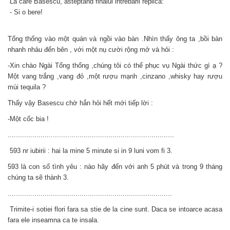
La care Basescu, asteptand finalul intrebarii replica:
- Si o bere!
Tổng thống vào một quán và ngồi vào bàn .Nhìn thấy ông ta ,bồi bàn
nhanh nhảu đến bên , với một nụ cười rộng mở và hỏi :
-Xin chào Ngài Tổng thống ,chúng tôi có thể phục vụ Ngài thức gì ạ ?
Một vang trắng ,vang đỏ ,một rượu mạnh ,cinzano ,whisky hay rượu
mùi tequila ?
Thấy vậy Basescu chờ hắn hỏi hết mới tiếp lời :
-Một cốc bia !
.................................................................................
593 nr iubirii : hai la mine 5 minute si in 9 luni vom fi 3.
593 là con số tình yêu : nào hãy đến với anh 5 phút và trong 9 tháng
chúng ta sẽ thành 3.
................................................................................
Trimite-i sotiei flori fara sa stie de la cine sunt. Daca se intoarce acasa
fara ele inseamna ca te insala.