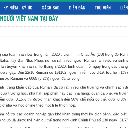
KỶ NIỆM - KÝ ỨC
SÁCH BÁO
DIỄN ĐÀN
THƯ VIỆN
LIÊN
NGƯỜI VIỆT NAM TẠI ĐÂY
a toàn nhân loại trong năm 2020 . Liên minh Châu Âu (EU) trong đó Ruman
talia, Tây Ban Nha, Pháp, nơi có rất nhiều người Rumani làm việc và sinh
lan truyền khá nhanh. Từ tháng 7/2020, bình quân mỗi ngày trong các tháng 
gười/ngày. Đến 22/10 Rumani có 191102 người nhiễm covid-19, tức hơn 1% d
cả nước Rumani và 6065 (3,2%) người đã tử vong.
 trạng khẩn cấp của Rumani đã có rất nhiều chủ trương và chính sách để
 cửa trường học, nhà hát, rạp phim hay các nhà hàng, quán cà phê, vũ trườ
nhiễm dưới 0,15% thì được nhận khách đến 50% chỗ ngồi có thể, dưới 0,3% 
ở nhà và học online theo một tỉ lệ thích hợp.
ỗ trợ các doanh nghiệp gặp khó khăn trong thời kỳ dịch bệnh, đặc biệt l
ương đó đã được thể hiện cụ thể trong nghị định Chính Phủ số 130 ngày 31/7