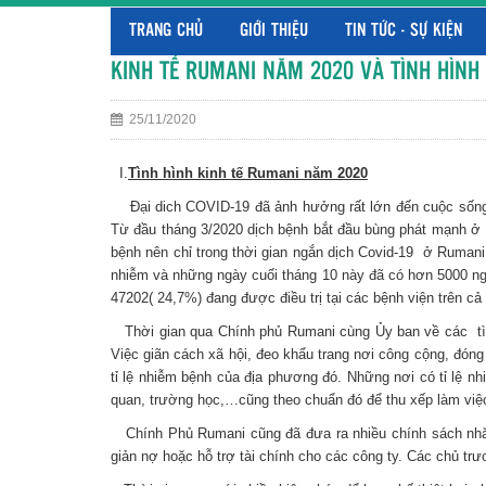
TRANG CHỦ
GIỚI THIỆU
TIN TỨC - SỰ KIỆN
KINH TẾ RUMANI NĂM 2020 VÀ TÌNH HÌNH 
25/11/2020
I.
Tình hình kinh tế Rumani năm 2020
Đại dich COVID-19 đã ảnh hưởng rất lớn đến cuộc sống củ
Từ đầu tháng 3/2020 dịch bệnh bắt đầu bùng phát mạnh ở I
bệnh nên chỉ trong thời gian ngắn dịch Covid-19 ở Rumani 
nhiễm và những ngày cuối tháng 10 này đã có hơn 5000 n
47202( 24,7%) đang được điều trị tại các bệnh viện trên 
Thời gian qua Chính phủ Rumani cùng Ủy ban về các tình
Việc giãn cách xã hội, đeo khẩu trang nơi công cộng, đóng
tỉ lệ nhiễm bệnh của địa phương đó. Những nơi có tỉ lệ 
quan, trường học,…cũng theo chuẩn đó để thu xếp làm việc 
Chính Phủ Rumani cũng đã đưa ra nhiều chính sách nhăm h
giản nợ hoặc hỗ trợ tài chính cho các công ty. Các chủ tr