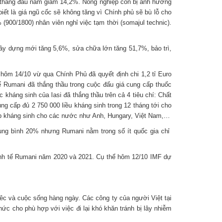
8 tháng đầu năm giảm 14,2%. Nông nghiệp còn bị ảnh hưởng
ết là giá ngũ cốc sẽ không tăng vì Chính phủ sẽ bù lỗ cho
00/1800) nhân viên nghỉ việc tạm thời (somajul technic).
y dựng mới tăng 5,6%, sửa chữa lớn tăng 51,7%, bảo trì,
ôm 14/10 vừ qua Chính Phủ đã quyết định chi 1,2 tỉ Euro
tế Rumani đã thắng thầu trong cuộc đấu giá cung cấp thuốc
kháng sinh của Iasi đã thắng thầu trên cả 4 tiêu chí: Chất
ng cấp đủ 2 750 000 liều kháng sinh trong 12 tháng tới cho
cấp kháng sinh cho các nước như Anh, Hungary, Việt Nam,…
trung bình 20% nhưng Rumani nằm trong số ít quốc gia chỉ
kinh tế Rumani năm 2020 và 2021. Cụ thể hôm 12/10 IMF dự
êc và cuộc sống hàng ngày. Các công ty của người Việt tại
ức cho phù hợp với việc đi lại khó khăn tránh bị lây nhiễm