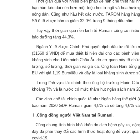
Thời gian qua với nhiều biện pháp để hạn chế thiệt hại 
hạn hán kéo dài nên hơn một triệu hecta ngô và hoa hướng
nông dân. Cũng như hầu hết các nước, TAROM hãng hàng kh
Số ô tô được bán ra giảm 32,9% trong 9 tháng đầu năm.
Tuy vậy thời gian qua nền kinh tế Rumani cũng có nhiều
bảo dưỡng tăng 44,3%.
Ngành Y tế được Chính Phủ quyết định đầu tư rất lớn nh
(31560 tỉ VND) để mua thiết bị hiện đại cho các bệnh việ
kháng sinh cho Liên minh Châu Âu do cơ quan này tổ chức. 
lượng, số lượng, thời gian và giá cả. Ông Ioan Nani tổng 
EU với giá 1,19 Euro/liều và đây là loại kháng sinh được
Trong lĩnh vực tài chính theo ông bộ trưởng Florin Citu
khoảng 7% và là nước có mức thâm hụt ngân sách năm 20
Các định chế tài chinh quốc tế như Ngân hàng thế giới (
báo năm 2020 GDP Rumani giảm 4,8% và sẽ tăng 4,6% vào
II.
Cộng đồng người Việt Nam tại Rumani
.
Cùng chung tình hình khó khăn do dịch bệnh gây ra, cộng 
đây đã phải thay đổi các hình thức hoạt động để vượt qua 
covid-19.