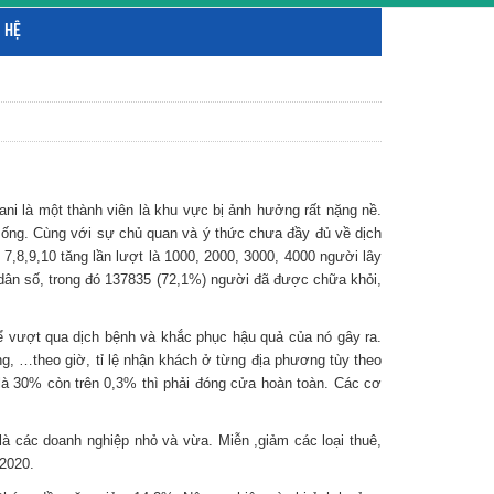
 HỆ
i là một thành viên là khu vực bị ảnh hưởng rất nặng nề.
 sống. Cùng với sự chủ quan và ý thức chưa đầy đủ về dịch
7,8,9,10 tăng lần lượt là 1000, 2000, 3000, 4000 người lây
ân số, trong đó 137835 (72,1%) người đã được chữa khỏi,
 vượt qua dịch bệnh và khắc phục hậu quả của nó gây ra.
ng, …theo giờ, tỉ lệ nhận khách ở từng địa phương tùy theo
là 30% còn trên 0,3% thì phải đóng cửa hoàn toàn. Các cơ
à các doanh nghiệp nhỏ và vừa. Miễn ,giảm các loại thuê,
/2020.