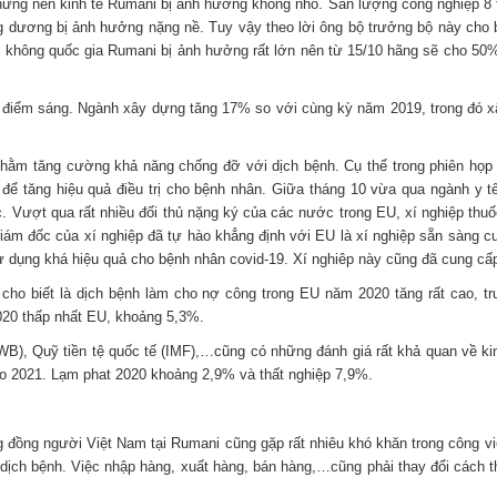
nhưng nền kinh tế Rumani bị ảnh hưởng không nhỏ. Sản lượng công nghiệp 
 dương bị ảnh hưởng nặng nề. Tuy vậy theo lời ông bộ trưởng bộ này cho bi
ông quốc gia Rumani bị ảnh hưởng rất lớn nên từ 15/10 hãng sẽ cho 50% (9
 điểm sáng. Ngành xây dựng tăng 17% so với cùng kỳ năm 2019, trong đó xâ
ằm tăng cường khả năng chống đỡ với dịch bệnh. Cụ thể trong phiên họp h
n để tăng hiệu quả điều trị cho bệnh nhân. Giữa tháng 10 vừa qua ngành y 
Vượt qua rất nhiều đối thủ nặng ký của các nước trong EU, xí nghiệp thuốc 
giám đốc của xí nghiệp đã tự hào khẳng định với EU là xí nghiệp sẵn sàng cu
 sử dụng khá hiệu quả cho bệnh nhân covid-19. Xí nghiêp này cũng đã cung 
 cho biết là dịch bệnh làm cho nợ công trong EU năm 2020 tăng rất cao, 
20 thấp nhất EU, khoảng 5,3%.
WB), Quỹ tiền tệ quốc tế (IMF),…cũng có những đánh giá rất khả quan về 
 2021. Lạm phat 2020 khoảng 2,9% và thất nghiệp 7,9%.
đồng người Việt Nam tại Rumani cũng gặp rất nhiêu khó khăn trong công vi
dịch bệnh. Việc nhập hàng, xuất hàng, bán hàng,…cũng phải thay đổi cách th