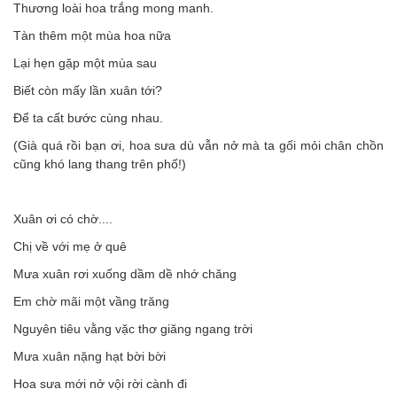
Thương loài hoa trắng mong manh.
Tàn thêm một mùa hoa nữa
Lại hẹn gặp một mùa sau
Biết còn mấy lần xuân tới?
Để ta cất bước cùng nhau.
(Già quá rồi bạn ơi, hoa sưa dù vẫn nở mà ta gối mỏi chân chồn
cũng khó lang thang trên phố!)
Xuân ơi có chờ....
Chị về với mẹ ở quê
Mưa xuân rơi xuống dầm dề nhớ chăng
Em chờ mãi một vầng trăng
Nguyên tiêu vằng vặc thơ giăng ngang trời
Mưa xuân nặng hạt bời bời
Hoa sưa mới nở vội rời cành đi