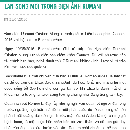
LÀN SÓNG MỚI TRONG ĐIỆN ẢNH RUMANI
21/07/2016
Đạo diễn Rumani Cristian Mungiu tranh giải ở Liên hoan phim Cannes
2016 với bộ phim « Baccalauréat».
Ngày 19/05/2016, Baccalauréat (Thi tú tài) của đạo diễn Rumani
Cristian Mungiu trình diện ban giám khảo Cannes. Dù với phương tiện
tài chính hạn hẹp, nghệ thuật thứ 7 Rumani khẳng định được vị trí trên
bầu trời điện ảnh quốc tế.
Baccalauréat là câu chuyện của bác sĩ tỉnh lẻ, Romeo Aldea đã làm tất
cả để cô con gái Eliza được sang Anh du học. Giấc mơ mang lại một
cuộc sống tốt đẹp hơn cho con gái tan vỡ khi Eliza bị đánh mất chìa
khóa mở ra tương lai tươi sáng tưởng chừng như đang trong tầm tay.
Qua nhân vật Romeo là đầy rẫy những nghi vấn của một người đàn ông
trước ngưỡng ngũ tuần, đã để lại một phần cuộc đời ở sau lưng và còn
phải đi nốt quãng đời còn lại. Trước mặt bác sĩ Aldea là một bà mẹ già
bệnh họan, là một cuộc hôn nhân bên bờ vực thẳm và cô con gái duy
nhất của ông sắp sửa bước vào đời. Romeo phải chuẩn bị thế nào cho