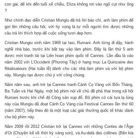
con gái, để khi đến tuổi xế chiều, Eliza không rơi vào ngõ cụt như ông
?
Như chính đạo diễn Cristian Mungiu đã trả lời báo chí, anh làm phim để
gợi lên những câu hỏi, với hy vọng là tự mỗi người tìm được những
câu trả lời thích hợp để cuộc sống tươi đẹp hơn.
Cristian Mungiu sinh năm 1968 tại Iasi, Rumani. Anh từng đi dậy, hành
nghề nhà báo, trước khi bắt tay vào làm phim. Đây là lần thứ 5 anh
được mời tranh tài tại Liên hoan phim quốc tế Cannes. Lần đầu là vào
năm 2002 với L’Occident (Phương Tây) ở hạng mục La Quinzaine des
Réalisateurs (Hai tuần lễ) dành cho các nhà làm phim và với bộ phim
này, Mungiu tạo được chú ý với công chúng.
Năm năm sau, anh trở lại Cannes tranh Cành Cọ Vàng với Bốn Tháng,
Ba Tuần và Hai Ngày, một bộ phim nói về chủ đề phá thai trong xã hội
Rumani trước khi chế độ Cộng sản sụp đổ. Bộ phim có cái tựa lạ lùng
này của Mungiu đã đoạt Cành Cọ Vàng của Festival Cannes lần thứ 60
(năm 2007), tiếp theo đó là một loạt các giải thưởng quốc tế khác dành
cho bộ phim này.
Năm 2009 rồi 2012 Cristian trở lại Cannes với những Contes de l’Âge
d’Or (Chuyện kể về thời kỳ vàng son), và Au-delà des collines (Bên kia