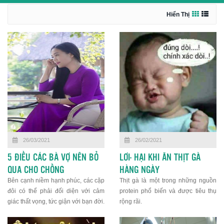
Hiển Thị
26/03/2021
26/02/2021
5 ĐIỀU CÁC BÀ VỢ NÊN BỎ
LƠI- HẠI KHI ĂN THỊT GÀ
QUA CHO CHỒNG
HÀNG NGÀY
Bên cạnh niềm hạnh phúc, các cặp
Thịt gà là một trong những nguồn
đôi có thể phải đối diện với cảm
protein phổ biến và được tiêu thụ
giác thất vọng, tức giận với bạn đời.
rộng rãi.
Nhưng có những điều nhỏ nhặt
nên được bỏ qua.